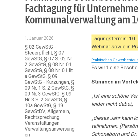
Fachtagung für Unternehme
Kommunalverwaltung am 10.
Veröffentlicht
Tagungstermin: 10. J
1. Januar 2026
am
Webinar sowie in Pr
Kategorien
§ 02 GewStG -
Steuerpflicht
,
§ 07
GewStG
,
§ 07 S. 02 Nr.
Praktisches Gewerbesteue
2 GewStG
,
§ 08 Nr. 01
Es wird eine Besche
GewStG
,
§ 08 Nr. 01 lit.
a GewStG
,
§ 09
Stimmen im Vorfel
GewStG - Kürzungen
,
§
09 Nr. 1 S. 2 GewStG
,
§
09 Nr. 3 GewStG
,
§ 09
„
Ist eine schöne Ver
Nr. 3 S. 2 GewStG
,
§
leider nicht dabei
„
10a GewStG
,
§ 19
GewStDV
,
Allgemein
,
Rechtsprechung
,
„
dieses Jahr kann ic
Veranstaltungen
,
teilnehmen. [Persön
Verwaltungsanweisung
Schöneborn und Dr. 
en