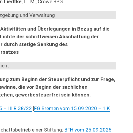
an
Liedtke
, LL.M., Crowe BPG
tzgebung und Verwaltung
ktivitäten und Überlegungen in Bezug auf die
Lichte der schrittweisen Abschaffung der
r durch stetige Senkung des
ersatzes
icht
ng zum Beginn der Steuerpflicht und zur Frage,
winne, die vor Beginn der sachlichen
tehen, gewerbesteuerfrei sein können.
 – III R 38/22
[
FG Bremen vom 15.09.2020 – 1 K
chäftsbetrieb einer Stiftung:
BFH vom 25.09.2025