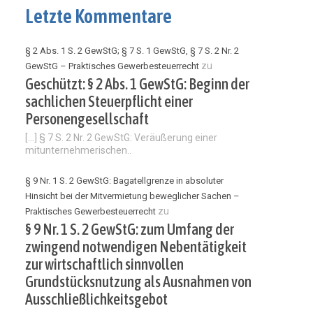
Letzte Kommentare
§ 2 Abs. 1 S. 2 GewStG; § 7 S. 1 GewStG, § 7 S. 2 Nr. 2
zu
GewStG – Praktisches Gewerbesteuerrecht
Geschützt: § 2 Abs. 1 GewStG: Beginn der
sachlichen Steuerpflicht einer
Personengesellschaft
[…] § 7 S. 2 Nr. 2 GewStG: Veräußerung einer
mitunternehmerischen..
§ 9 Nr. 1 S. 2 GewStG: Bagatellgrenze in absoluter
Hinsicht bei der Mitvermietung beweglicher Sachen –
zu
Praktisches Gewerbesteuerrecht
§ 9 Nr. 1 S. 2 GewStG: zum Umfang der
zwingend notwendigen Nebentätigkeit
zur wirtschaftlich sinnvollen
Grundstücksnutzung als Ausnahmen von
Ausschließlichkeitsgebot