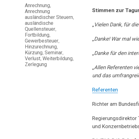
Schlagwörter
Anrechnung
,
Stimmen zur Tagu
Anrechnung
ausländischer Steuern
,
ausländische
„
Vielen Dank, für di
Quellensteuer
,
Fortbildung
,
„
Danke! War mal wie
Gewerbesteuer
,
Hinzurechnung
,
Kürzung
,
Seminar
,
„
Danke für den inte
Verlust
,
Weiterbildung
,
Zerlegung
„
Allen Referenten vi
und das umfrangreic
Referenten
Richter am Bundesfi
Regierungsdirekto
und Konzernbetrieb