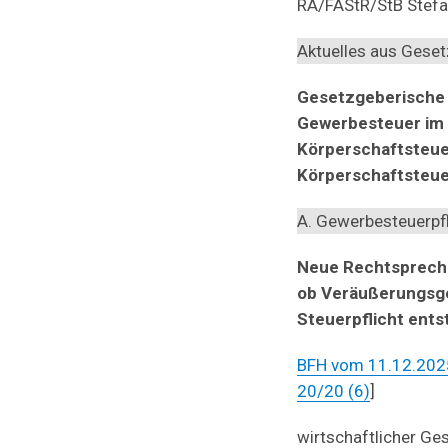
RA/FAStR/StB Stef
Aktuelles aus Gese
Gesetzgeberische A
Gewerbesteuer im 
Körperschaftsteue
Körperschaftsteu
A. Gewerbesteuerpfl
Neue Rechtsprechu
ob Veräußerungsge
Steuerpflicht ents
BFH vom 11.12.2025
20/20 (6)
]
wirtschaftlicher Ges