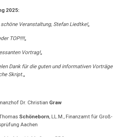
ng 2025:
e schöne Veranstaltung, Stefan Liedtke!
„
der TOP!!!!
„
ressanten Vortrag!
„
elen Dank für die guten und informativen Vorträge
he Skript.
„
nanzhof Dr. Christian
Graw
r Thomas
Schöneborn
, LL.M., Finanzamt für Groß-
sprüfung Aachen