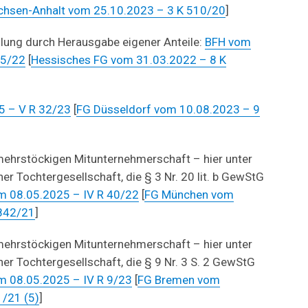
chsen-Anhalt vom 25.10.2023 – 3 K 510/20
]
ilung durch Herausgabe eigener Anteile:
BFH vom
15/22
[
Hessisches FG vom 31.03.2022 – 8 K
5 – V R 32/23
[
FG Düsseldorf vom 10.08.2023 – 9
mehrstöckigen Mitunternehmerschaft – hier unter
er Tochtergesellschaft, die § 3 Nr. 20 lit. b GewStG
m 08.05.2025 – IV R 40/22
[
FG München vom
1842/21
]
mehrstöckigen Mitunternehmerschaft – hier unter
er Tochtergesellschaft, die § 9 Nr. 3 S. 2 GewStG
m 08.05.2025 – IV R 9/23
[
FG Bremen vom
1/21 (5)
]