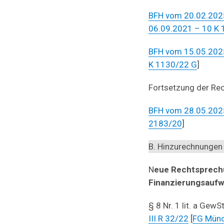
BFH vom 20.02.2025
06.09.2021 – 10 K
BFH vom 15.05.202
K 1130/22 G
]
Fortsetzung der Re
BFH vom 28.05.2025
2183/20
]
B. Hinzurechnungen
N
eue Rechtsprech
Finanzierungsauf
§ 8 Nr. 1 lit. a Gew
III R 32/22
[
FG Münc