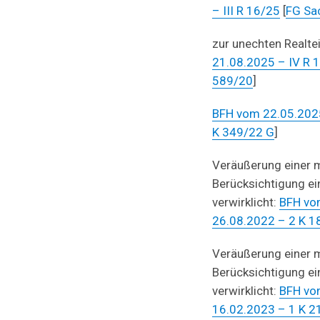
– III R 16/25
[
FG Sa
zur unechten Realte
21.08.2025 – IV R 
589/20
]
BFH vom 22.05.202
K 349/22 G
]
Veräußerung einer 
Berücksichtigung ein
verwirklicht:
BFH vo
26.08.2022 – 2 K 
Veräußerung einer 
Berücksichtigung ein
verwirklicht:
BFH vo
16.02.2023 – 1 K 2