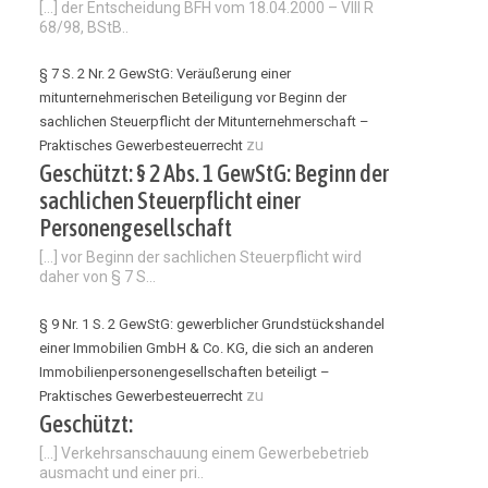
[…] der Entscheidung BFH vom 18.04.2000 – VIII R
68/98, BStB..
§ 7 S. 2 Nr. 2 GewStG: Veräußerung einer
mitunternehmerischen Beteiligung vor Beginn der
sachlichen Steuerpflicht der Mitunternehmerschaft –
zu
Praktisches Gewerbesteuerrecht
Geschützt: § 2 Abs. 1 GewStG: Beginn der
sachlichen Steuerpflicht einer
Personengesellschaft
[…] vor Beginn der sachlichen Steuerpflicht wird
daher von § 7 S...
§ 9 Nr. 1 S. 2 GewStG: gewerblicher Grundstückshandel
einer Immobilien GmbH & Co. KG, die sich an anderen
Immobilienpersonengesellschaften beteiligt –
zu
Praktisches Gewerbesteuerrecht
Geschützt:
[…] Verkehrsanschauung einem Gewerbebetrieb
ausmacht und einer pri..