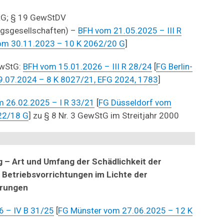
wStG; § 19 GewStDV
ngsgesellschaften) –
BFH vom 21.05.2025 – III R
om 30.11.2023 – 10 K 2062/20 G
]
GewStG:
BFH vom 15.01.2026 – III R 28/24
[
FG Berlin-
.07.2024 – 8 K 8027/21, EFG 2024, 1783
]
 26.02.2025 – I R 33/21
[
FG Düsseldorf vom
22/18 G
] zu § 8 Nr. 3 GewStG im Streitjahr 2000
 – Art und Umfang der Schädlichkeit der
 Betriebsvorrichtungen im Lichte der
erungen
 – IV B 31/25
[
FG Münster vom 27.06.2025 – 12 K