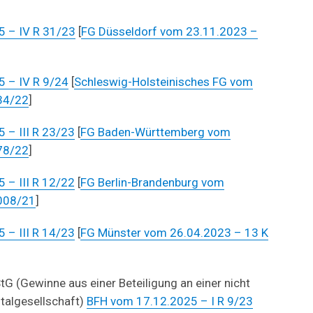
 – IV R 31/23
[
FG Düsseldorf vom 23.11.2023 –
 – IV R 9/24
[
Schleswig-Holsteinisches FG vom
34/22
]
 – III R 23/23
[
FG Baden-Württemberg vom
78/22
]
 – III R 12/22
[
FG Berlin-Brandenburg vom
8008/21
]
 – III R 14/23
[
FG Münster vom 26.04.2023 – 13 K
tG (Gewinne aus einer Beteiligung an einer nicht
italgesellschaft)
BFH vom 17.12.2025 – I R 9/23