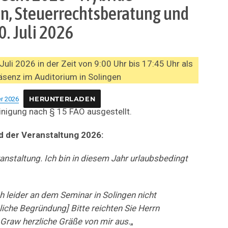
n, Steuerrechtsberatung und
 Juli 2026
uli 2026 in der Zeit von 9:00 Uhr bis 17:45 Uhr als
äsenz im Auditorium in Solingen
r 2026
HERUNTERLADEN
inigung nach § 15 FAO ausgestellt.
d der Veranstaltung 2026:
anstaltung. Ich bin in diesem Jahr urlaubsbedingt
h leider an dem Seminar in Solingen nicht
liche Begründung] Bitte reichten Sie Herrn
Graw herzliche Gräße von mir aus.
„