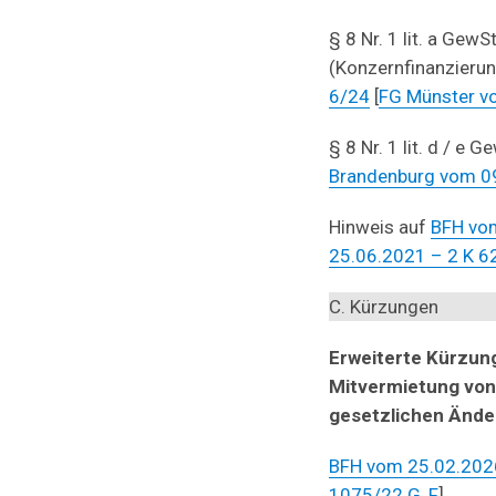
§ 8 Nr. 1 lit. a Ge
(Konzernfinanzieru
6/24
[
FG Münster v
§ 8 Nr. 1 lit. d / e 
Brandenburg vom 09
Hinweis auf
BFH vom
25.06.2021 – 2 K 6
C. Kürzungen
Erweiterte Kürzung
Mitvermietung von
gesetzlichen Änd
BFH vom 25.02.2026
1075/22 G, F
]