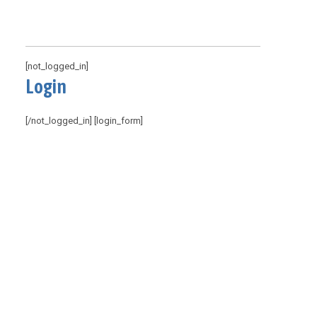
[not_logged_in]
Login
[/not_logged_in] [login_form]