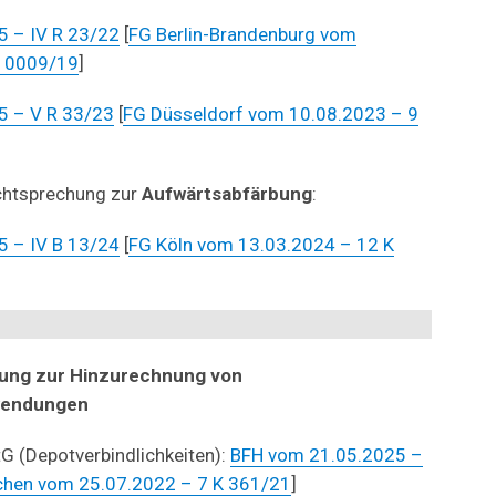
 – IV R 23/22
[
FG Berlin-Brandenburg vom
 10009/19
]
5 – V R 33/23
[
FG Düsseldorf vom 10.08.2023 – 9
chtsprechung zur
Aufwärtsabfärbung
:
 – IV B 13/24
[
FG Köln vom 13.03.2024 – 12 K
ung zur Hinzurechnung von
wendungen
StG (Depotverbindlichkeiten):
BFH vom 21.05.2025 –
hen vom 25.07.2022 – 7 K 361/21
]