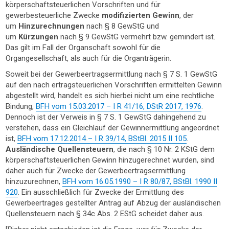
körperschaftsteuerlichen Vorschriften und für
gewerbesteuerliche Zwecke
modifizierten Gewinn
, der
um
Hinzurechnungen
nach § 8 GewStG und
um
Kürzungen
nach § 9 GewStG vermehrt bzw. gemindert ist.
Das gilt im Fall der Organschaft sowohl für die
Organgesellschaft, als auch für die Organträgerin.
Soweit bei der Gewerbeertragsermittlung nach § 7 S. 1 GewStG
auf den nach ertragsteuerlichen Vorschriften ermittelten Gewinn
abgestellt wird, handelt es sich hierbei nicht um eine rechtliche
Bindung,
BFH vom 15.03.2017 – I R 41/16, DStR 2017, 1976
.
Dennoch ist der Verweis in § 7 S. 1 GewStG dahingehend zu
verstehen, dass ein Gleichlauf der Gewinnermittlung angeordnet
ist,
BFH vom 17.12.2014 – I R 39/14, BStBl. 2015 II 105
.
Ausländische Quellensteuern
, die nach § 10 Nr. 2 KStG dem
körperschaftsteuerlichen Gewinn hinzugerechnet wurden, sind
daher auch für Zwecke der Gewerbeertragsermittlung
hinzuzurechnen,
BFH vom 16.05.1990 – I R 80/87, BStBl. 1990 II
920
. Ein ausschließlich für Zwecke der Ermittlung des
Gewerbeertrages gestellter Antrag auf Abzug der ausländischen
Quellensteuern nach § 34c Abs. 2 EStG scheidet daher aus.