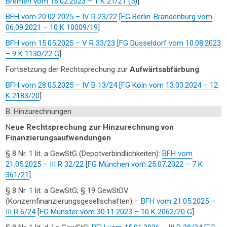
Bremen vom 16.02.2023 – 1 K 21/21 (5)
]
BFH vom 20.02.2025 – IV R 23/22
[
FG Berlin-Brandenburg vom
06.09.2021 – 10 K 10009/19
]
BFH vom 15.05.2025 – V R 33/23
[
FG Düsseldorf vom 10.08.2023
– 9 K 1130/22 G
]
Fortsetzung der Rechtsprechung zur
Aufwärtsabfärbung
:
BFH vom 28.05.2025 – IV B 13/24
[
FG Köln vom 13.03.2024 – 12
K 2183/20
]
B. Hinzurechnungen
N
eue Rechtsprechung zur Hinzurechnung von
Finanzierungsaufwendungen
§ 8 Nr. 1 lit. a GewStG (Depotverbindlichkeiten):
BFH vom
21.05.2025 – III R 32/22
[
FG München vom 25.07.2022 – 7 K
361/21
]
§ 8 Nr. 1 lit. a GewStG; § 19 GewStDV
(Konzernfinanzierungsgesellschaften) –
BFH vom 21.05.2025 –
III R 6/24
[
FG Münster vom 30.11.2023 – 10 K 2062/20 G
]