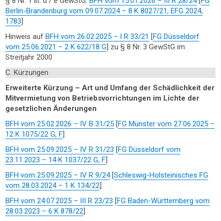
§ 8 Nr. 1 lit. d / e GewStG:
BFH vom 15.01.2026 – III R 28/24
[
FG
Berlin-Brandenburg vom 09.07.2024 – 8 K 8027/21, EFG 2024,
1783
]
Hinweis auf
BFH vom 26.02.2025 – I R 33/21
[
FG Düsseldorf
vom 25.06.2021 – 2 K 622/18 G
] zu § 8 Nr. 3 GewStG im
Streitjahr 2000
C. Kürzungen
Erweiterte Kürzung – Art und Umfang der Schädlichkeit der
Mitvermietung von Betriebsvorrichtungen im Lichte der
gesetzlichen Änderungen
BFH vom 25.02.2026 – IV B 31/25
[
FG Münster vom 27.06.2025 –
12 K 1075/22 G, F
]
BFH vom 25.09.2025 – IV R 31/23
[
FG Düsseldorf vom
23.11.2023 – 14 K 1037/22 G, F
]
BFH vom 25.09.2025 – IV R 9/24
[
Schleswig-Holsteinisches FG
vom 28.03.2024 – 1 K 134/22
]
BFH vom 24.07.2025 – III R 23/23
[
FG Baden-Württemberg vom
28.03.2023 – 6 K 878/22
]