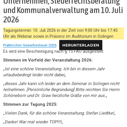
Unternehmen, Steuerrechtsberatung
und Kommunalverwaltung am 10. Juli
2026
Tagungstermin: 10. Juli 2026 in der Zeit von 9:00 Uhr bis 17:45
Uhr als Webinar sowie in Präsenz im Auditorium in Solingen
Praktisches Gewerbesteuer 2026
HERUNTERLADEN
Es wird eine Bescheinigung nach § 15 FAO ausgestellt.
Stimmen im Vorfeld der Veranstaltung 2026:
„
Ist eine schöne Veranstaltung. Ich bin in diesem Jahr
urlaubsbedingt leider nicht dabei
„
„
dieses Jahr kann ich leider an dem Seminar in Solingen nicht
teilnehmen. [Persönliche Begründung] Bitte reichten Sie Herrn
Schöneborn und Dr. Graw herzliche Gräße von mir aus.
„
Stimmen zur Tagung 2025:
„
Vielen Dank, für die schöne Veranstaltung, Stefan Liedtke!
„
„
Danke! War mal wieder TOP!!!!
„