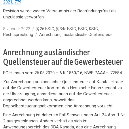
2021, 779
]
Revision wurde wegen Versäumnis der Begründungsfrist als
unzulässig verworfen.
Veröffentlicht
Kategorien
,
,
,
,
8. Januar 2022
§ 26 KStG
§ 34c EStG
EStG
KStG
am
Schlagwörter
,
Rechtsprechung
Anrechnung
ausländische Quellensteuer
Anrechnung ausländischer
Quellensteuer auf die Gewerbesteuer
FG Hessen vom 26.08.2020 – 6 K 1860/16, NWB PAAAH-72584
Zur Anrechnung ausländischer Quellensteuer auf Kapitalerträge
auf die Gewerbesteuer kommt das Hessische Finanzgericht zu
der Überzeugung, dass diese auch auf die Gewerbesteuer
angerechnet werden kann, soweit das
Doppelbesteuerungsabkommen eine Anrechnung vorsieht.
Eine Anrechnung ist daher im Fall Schweiz nach Art. 24 Abs. 1 Nr.
2 ausgeschlossen. Anders verhält es sich im
Anwendungsbereich des DBA Kanada, das eine Anrechnung