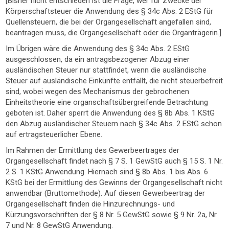
[Bisher nicht entschieden ist die Frage, wer für Zwecke der
Körperschaftsteuer die Anwendung des § 34c Abs. 2 EStG für
Quellensteuern, die bei der Organgesellschaft angefallen sind,
beantragen muss, die Organgesellschaft oder die Organträgerin.]
Im Übrigen wäre die Anwendung des § 34c Abs. 2 EStG
ausgeschlossen, da ein antragsbezogener Abzug einer
ausländischen Steuer nur stattfindet, wenn die ausländische
Steuer auf ausländische Einkünfte entfällt, die nicht steuerbefreit
sind, wobei wegen des Mechanismus der gebrochenen
Einheitstheorie eine organschaftsübergreifende Betrachtung
geboten ist. Daher sperrt die Anwendung des § 8b Abs. 1 KStG
den Abzug ausländischer Steuern nach § 34c Abs. 2 EStG schon
auf ertragsteuerlicher Ebene.
Im Rahmen der Ermittlung des Gewerbeertrages der
Organgesellschaft findet nach § 7 S. 1 GewStG auch § 15 S. 1 Nr.
2 S. 1 KStG Anwendung. Hiernach sind § 8b Abs. 1 bis Abs. 6
KStG bei der Ermittlung des Gewinns der Organgesellschaft nicht
anwendbar (Bruttomethode). Auf diesen Gewerbeertrag der
Organgesellschaft finden die Hinzurechnungs- und
Kürzungsvorschriften der § 8 Nr. 5 GewStG sowie § 9 Nr. 2a, Nr.
7 und Nr. 8 GewStG Anwendung.