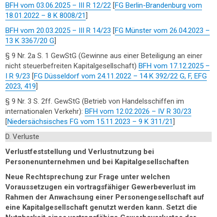
BFH vom 03.06.2025 – III R 12/22
[
FG Berlin-Brandenburg vom
18.01.2022 – 8 K 8008/21
]
BFH vom 20.03.2025 – III R 14/23
[
FG Münster vom 26.04.2023 –
13 K 3367/20 G
]
§ 9 Nr. 2a S. 1 GewStG (Gewinne aus einer Beteiligung an einer
nicht steuerbefreiten Kapitalgesellschaft)
BFH vom 17.12.2025 –
I R 9/23
[
FG Düsseldorf vom 24.11.2022 – 14 K 392/22 G, F, EFG
2023, 419
]
§ 9 Nr. 3 S. 2ff. GewStG (Betrieb von Handelsschiffen im
internationalen Verkehr):
BFH vom 12.02.2026 – IV R 30/23
[
Niedersächsisches FG vom 15.11.2023 – 9 K 311/21
]
D. Verluste
Verlustfeststellung und Verlustnutzung bei
Personenunternehmen und bei Kapitalgesellschaften
Neue Rechtsprechung zur Frage unter welchen
Voraussetzugen ein vortragsfähiger Gewerbeverlust im
Rahmen der Anwachsung einer Personengesellschaft auf
eine Kapitalgesellschaft genutzt werden kann. Setzt die