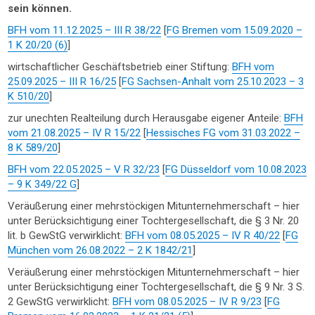
sein können.
BFH vom 11.12.2025 – III R 38/22
[
FG Bremen vom 15.09.2020 –
1 K 20/20 (6)
]
wirtschaftlicher Geschäftsbetrieb einer Stiftung:
BFH vom
25.09.2025 – III R 16/25
[
FG Sachsen-Anhalt vom 25.10.2023 – 3
K 510/20
]
zur unechten Realteilung durch Herausgabe eigener Anteile:
BFH
vom 21.08.2025 – IV R 15/22
[
Hessisches FG vom 31.03.2022 –
8 K 589/20
]
BFH vom 22.05.2025 – V R 32/23
[
FG Düsseldorf vom 10.08.2023
– 9 K 349/22 G
]
Veräußerung einer mehrstöckigen Mitunternehmerschaft – hier
unter Berücksichtigung einer Tochtergesellschaft, die § 3 Nr. 20
lit. b GewStG verwirklicht:
BFH vom 08.05.2025 – IV R 40/22
[
FG
München vom 26.08.2022 – 2 K 1842/21
]
Veräußerung einer mehrstöckigen Mitunternehmerschaft – hier
unter Berücksichtigung einer Tochtergesellschaft, die § 9 Nr. 3 S.
2 GewStG verwirklicht:
BFH vom 08.05.2025 – IV R 9/23
[
FG