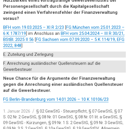
Nutzbarkeit eines vortragsfähige Gewerbeverlustes der
Personengesellschaft durch die Kapitalgesellschaft
zwingend einen Verfahrensfehler der Finanzverwaltung
voraus?
BFH vom 19.03.2025 – XI R 2/23
[
FG München vom 25.01.2023 –
6 K 1787/19
] im Anschluss an
BFH vom 25.04.2024 – III R 30/21,
BStBl. 2025 II 56
[
FG Sachsen vom 07.09.2020 – 5 K 114/19, EFG
2022, 848
]
E. Zuteilung und Zerlegung
F. Anrechnung ausländischer Quellensteuern auf die
Gewerbesteuer
Neue Chance für die Argumente der Finanzverwaltung
gegen die Anrechnung einer ausländischen Quellensteuer
auf die Gewerbesteuer.
FG Berlin-Brandenburg vom 14.01.2026 – 10 K 10106/23
Veröffentlicht
Kategorien
,
,
1. Januar 2026
§ 02 GewStG - Steuerpflicht
§ 07 GewStG
§ 07
am
,
,
,
S. 02 Nr. 2 GewStG
§ 08 Nr. 01 GewStG
§ 08 Nr. 01 lit. a GewStG
§
,
,
,
09 GewStG - Kürzungen
§ 09 Nr. 1 S. 2 GewStG
§ 09 Nr. 3 GewStG
,
,
,
,
§ 09 Nr. 3 S. 2 GewStG
§ 10a GewStG
§ 19 GewStDV
Allgemein