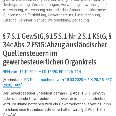
Sch
,
,
Rechtsprechung
Veranstaltungen
Verwaltungsanweisungen
,
,
Anrechnung
Anrechnung ausländischer Steuern
ausländische
,
,
,
,
Quellensteuer
Fortbildung
Gewerbesteuer
Hinzurechnung
,
,
,
,
Kürzung
Seminar
Verlust
Weiterbildung
Zerlegung
§ 7 S. 1 GewStG, § 15 S. 1 Nr. 2 S. 1 KStG, §
34c Abs. 2 EStG: Abzug ausländischer
Quellensteuern im
gewerbesteuerlichen Organkreis
BFH vom 16.10.2024 – I R 16/20, FR 2025, 114
[Vorinstanz:
FG Niedersachsen vom 18.03.2020 – 6 K 20/18, EFG
2020, 1009
]
Der Gewerbesteuer unterliegt gemäß § 2 Abs. 1 S. 1 GewStG
jeder stehende Gewerbebetrieb, soweit er im Inland betrieben
wird. Im Inland betrieben wird ein Gewerbebetrieb, soweit für ihn
im Inland eine Betriebsstätte unterhalten wird, § 2 Abs. 1 S. 3
GewStG.