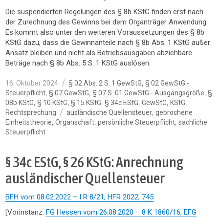
Die suspendierten Regelungen des § 8b KStG finden erst nach
der Zurechnung des Gewinns bei dem Organträger Anwendung.
Es kommt also unter den weiteren Voraussetzungen des § 8b
KStG dazu, dass die Gewinnanteile nach § 8b Abs. 1 KStG außer
Ansatz bleiben und nicht als Betriebsausgaben abziehbare
Beträge nach § 8b Abs. 5 S. 1 KStG auslösen.
Veröffentlicht
Kategorien
,
16. Oktober 2024
§ 02 Abs. 2 S. 1 GewStG
§ 02 GewStG -
am
,
,
,
Steuerpflicht
§ 07 GewStG
§ 07 S. 01 GewStG - Ausgangsgröße
§
,
,
,
,
,
,
08b KStG
§ 10 KStG
§ 15 KStG
§ 34c EStG
GewStG
KStG
Schlagwörter
,
Rechtsprechung
ausländische Quellensteuer
gebrochene
,
,
,
Einheitstheorie
Organschaft
persönliche Steuerpflicht
sachliche
Steuerpflicht
§ 34c EStG, § 26 KStG: Anrechnung
ausländischer Quellensteuer
BFH vom 08.02.2022 – I R 8/21, HFR 2022, 745
[Vorinstanz:
FG Hessen vom 26.08.2020 – 8 K 1860/16, EFG