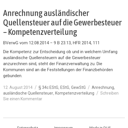
Anrechnung ausländischer
Quellensteuer auf die Gewerbesteuer
– Kompetenzverteilung
BVerwG vom 12.08.2014 – 9 B 23.13, HFR 2014, 111
Die Kompetenz zur Entscheidung ob und in welchem Umfang
ausländische Quellensteuern auf die Gewerbesteuer
anzurechnen sind, steht der Finanzverwaltung zu. Die
Kommunen sind an die Feststellungen der Finanzbehörden
gebunden.
Veröffentlicht
Kategorien
Schlagwörter
,
,
,
12. August 2014
§ 34c EStG
EStG
GewStG
Anrechnung
am
,
ausländische Quellensteuer
Kompetenzverteilung
Schreiben
zu
Sie einen Kommentar
Anrechnung
ausländischer
Quellensteuer
auf
die
Datenschutz
Impressum
Made in DUS