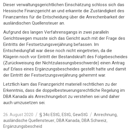
Dieser verwaltungsgerichtlichen Einschätzung schloss sich das
Hessische Finanzgericht an und erkannte die Zuständigkeit des
Finanzamtes für die Entscheidung über die Anrechenbarkeit der
ausländischen Quellensteuer an.
Aufgrund des langen Verfahrensgangs in zwei paralleln
Gerichtswegen musste sich das Gericht auch mit der Frage des
Eintritts der Festsetzungsverjährung befassen. Im
Entscheidungfall war diese noch nicht eingetreten, da die
Klägerin noch vor Eintritt der Bestandskraft des Folgebescheides
(Zurückweisung der Nichtzulassungsbeschwerde) einen Antrag
auf Erlass eines Ergänzungsbescheides gestellt hatte und damit
der Eintritt der Festsetzungsverjährung gehemmt war.
Letztlich kam das Finanzgericht materiell rechtlichen zu der
Erkenntnis, dass die doppelbesteuerungsrechtliche Regelung im
DBA Kanada als Anrechnungebot zu verstehen sei und daher
auch umzusetzen sei.
Veröffentlicht
Kategorien
Schlagwörter
,
,
,
26. August 2020
§ 34c EStG
EStG
GewStG
Anrechnung
am
,
,
,
ausländische Quellensteuer
DBA Kanada
DBA Schweiz
Ergänzungsbescheid