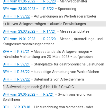
BFH vom 01.06.2022 – III R 56/20
– Mehrwegbehälter
BFH vom 23.03.2023 – III R 5/22
– Sponsoring
BFH – III R 33/22
– Aufwendungen an Werbeträgeranbieter
b) fiktives Anlagevermögen – aktuelle Entwicklungen
BFH vom 23.03.2022 – III R 14/21
– Messestandplätze
BFH vom 19.01.2023 – III R 22/20
– Messe-, Ausstellungs- und
Kongressveranstaltungsbetriebe
BFH – III R 35/21
– Messestände als Anlagevermögen –
mündliche Verhandlung am 23. März 2023 – aufgehoben
BFH – III R 39/21
– Standplätze für gastronomische Leistungen
BFH – III R 36/22
– kurzzeitige Anmietung von Werbeflächen
BFH – III R 39/22
– Unterkünfte von Arbeitnehmern
3. Aufwendungen nach § 8 Nr. 1 lit. f GewStG
BFH vom 29.06.2022 – III R 2/21
– Synchronisierung von
Spielfilmen
BFH – IV R 37/18
– Hinzurechnung von Vorbehalts- oder