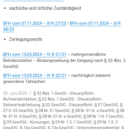
sachliche und örtliche Zuständigkeit
BFH vom 07.11.2024 – III R 27/23
/
BFH vom 07.11.2024 – III R
28/23
Zerlegungsrecht
BFH vom 15.05.2024 – IV R 21/21
– mehrgemeindliche
Betriebsstätten – Bindungswirkung der Einigung nach § 33 Abs. 2
GewStG
BFH vom 15.05.2024 – IV R 22/21
– nachträglich bekannt
gewordene Tatsachen
Veröffentlicht
Kategorien
30. Juni 2025
§ 02 Abs. 1 GewSt - Steuerpflicht -
am
,
Aufwärtsinfektion
§ 02 Abs. 1 GewStG - Steuerpflicht -
,
,
,
Seitwärtsabfärbung
§ 02 GewStG - Steuerpflicht
§ 07 GewStG
§
,
,
,
07 S. 03 GewStG
§ 08 Nr. 01 GewStG
§ 08 Nr. 01 lit. a GewStG
§ 08
,
,
,
Nr. 01 lit. d GewStG
§ 08 Nr. 01 lit. e GewStG
§ 08 Nr. 1 lit. f GewStG
,
,
§ 09 GewStG - Kürzungen
§ 09 Nr. 1 S. 1 GewStG
§ 09 Nr. 1 S. 2
,
,
,
GewStG
§ 10a GewStG
§ 10a GewStG - Unternehmensidentität
§