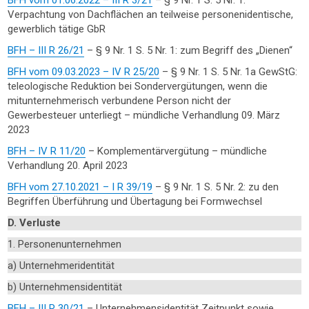
BFH vom 01.06.2022 – III R 3/21
– § 9 Nr. 1 S. 5 Nr. 1:
Verpachtung von Dachflächen an teilweise personenidentische,
gewerblich tätige GbR
BFH – III R 26/21
– § 9 Nr. 1 S. 5 Nr. 1: zum Begriff des „Dienen“
BFH vom 09.03.2023 – IV R 25/20
– § 9 Nr. 1 S. 5 Nr. 1a GewStG:
teleologische Reduktion bei Sondervergütungen, wenn die
mitunternehmerisch verbundene Person nicht der
Gewerbesteuer unterliegt – mündliche Verhandlung 09. März
2023
BFH – IV R 11/20
– Komplementärvergütung – mündliche
Verhandlung 20. April 2023
BFH vom 27.10.2021 – I R 39/19
– § 9 Nr. 1 S. 5 Nr. 2: zu den
Begriffen Überführung und Übertagung bei Formwechsel
D. Verluste
1. Personenunternehmen
a) Unternehmeridentität
b) Unternehmensidentität
BFH – III R 30/21
– Unternehmensidentität Zeitpunkt sowie