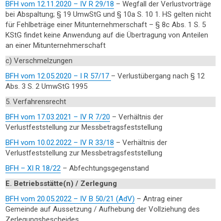
BFH vom 12.11.2020 – IV R 29/18
– Wegfall der Verlustvorträge
bei Abspaltung; § 19 UmwStG und § 10a S. 10 1. HS gelten nicht
für Fehlbeträge einer Mitunternehmerschaft – § 8c Abs. 1 S. 5
KStG findet keine Anwendung auf die Übertragung von Anteilen
an einer Mitunternehmerschaft
c) Verschmelzungen
BFH vom 12.05.2020 – I R 57/17
– Verlustübergang nach § 12
Abs. 3 S. 2 UmwStG 1995
5. Verfahrensrecht
BFH vom 17.03.2021 – IV R 7/20
– Verhältnis der
Verlustfeststellung zur Messbetragsfeststellung
BFH vom 10.02.2022 – IV R 33/18
– Verhältnis der
Verlustfeststellung zur Messbetragsfeststellung
BFH – XI R 18/22
– Abfechtungsgegenstand
E. Betriebsstätte(n) / Zerlegung
BFH vom 20.05.2022 – IV B 50/21 (AdV)
– Antrag einer
Gemeinde auf Aussetzung / Aufhebung der Vollziehung des
Zerlegungsbescheides