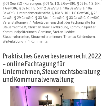
,
,
§ 09 GewStG - Kürzungen
§ 09 Nr. 1 S. 2 GewStG
§ 09 Nr. 1 S. 5 Nr.
,
,
,
1 GewStG
§ 09 Nr. 1 S. 5 Nr. 2 GewStG
§ 10a GewStG
§ 10a
,
,
GewStG - Unternehmeridentität
§ 10a S. 10 1. HS GewStG
§ 28
,
,
,
,
,
GewSt
§ 29 GewStG
§ 33 Abs. 1 GewStG
§ 33 GewStG
GewStG
Schlagwörter
Veranstaltungen
Arbeitsgemeinschaft der Fachanwälte für
,
,
,
,
Steuerrecht e.V.
Christian Graw
Fortbildung
Kommunalprüfer
,
,
,
Kommunalprüferinnen
Seminar
Stefan Liedtke
,
,
,
Steuerreferenten
Steuerreferentinnen
Thomas Schöneborn
zu
Weiterbildung
1 Kommentar
Praktisches
Gewerbesteuerrecht
Praktisches Gewerbesteuerrecht 2022
2023
–
– online Fachtagung für
online
Unternehmen, Steuerrechtsberatung
Fachtagung
für
und Kommunalverwaltung
Unternehmen,
Steuerrechtsberatung
und
Kommunalverwaltung