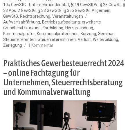
,
,
,
10a GewStG - Unternehmeridentität
§ 19 GewStDV
§ 28 GewSt
§
,
,
,
,
33 Abs. 2 GewStG
§ 33 GewStG
§ 35b GewStG
Allgemein
Schlagwörter
,
,
GewStG
Rechtsprechung
Veranstaltungen
,
,
Aufwärtsabfärbung
Betriebsaufspaltung
erweiterte
,
,
,
Grundbesitzkürzung
Fortbildung
Hinzurechnung
,
,
,
,
Kommunalprüfer
Kommunalprüferinnen
Kürzung
Seminar
,
,
,
,
Steuerreferenten
Steuerreferentinnen
Verlust
Weiterbildung
zu
Zerlegung
1 Kommentar
Praktisches
Gewerbesteuerrecht
Praktisches Gewerbesteuerrecht 2024
2025
–
– online Fachtagung für
Hybride
Unternehmen, Steuerrechtsberatung
Fachtagung
für
und Kommunalverwaltung
Unternehmen,
Steuerrechtsberatung
und
Kommunalverwaltung