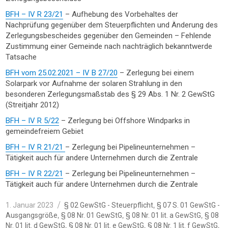
BFH – IV R 23/21
– Aufhebung des Vorbehaltes der
Nachprüfung gegenüber dem Steuerpflichten und Änderung des
Zerlegungsbescheides gegenüber den Gemeinden – Fehlende
Zustimmung einer Gemeinde nach nachträglich bekanntwerde
Tatsache
BFH vom 25.02.2021 – IV B 27/20
– Zerlegung bei einem
Solarpark vor Aufnahme der solaren Strahlung in den
besonderen Zerlegungsmaßstab des § 29 Abs. 1 Nr. 2 GewStG
(Streitjahr 2012)
BFH – IV R 5/22
– Zerlegung bei Offshore Windparks in
gemeindefreiem Gebiet
BFH – IV R 21/21
– Zerlegung bei Pipelineunternehmen –
Tätigkeit auch für andere Unternehmen durch die Zentrale
BFH – IV R 22/21
– Zerlegung bei Pipelineunternehmen –
Tätigkeit auch für andere Unternehmen durch die Zentrale
Veröffentlicht
Kategorien
,
1. Januar 2023
§ 02 GewStG - Steuerpflicht
§ 07 S. 01 GewStG -
am
,
,
,
Ausgangsgröße
§ 08 Nr. 01 GewStG
§ 08 Nr. 01 lit. a GewStG
§ 08
,
,
,
Nr. 01 lit. d GewStG
§ 08 Nr. 01 lit. e GewStG
§ 08 Nr. 1 lit. f GewStG