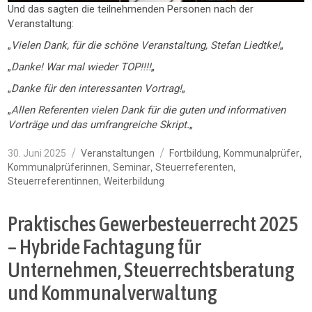
Und das sagten die teilnehmenden Personen nach der
Veranstaltung:
„
Vielen Dank, für die schöne Veranstaltung, Stefan Liedtke!
„
„
Danke! War mal wieder TOP!!!!
„
„
Danke für den interessanten Vortrag!
„
„
Allen Referenten vielen Dank für die guten und informativen
Vorträge und das umfrangreiche Skript.
„
Veröffentlicht
Kategorien
Schlagwörter
,
,
30. Juni 2025
Veranstaltungen
Fortbildung
Kommunalprüfer
am
,
,
,
Kommunalprüferinnen
Seminar
Steuerreferenten
,
Steuerreferentinnen
Weiterbildung
Praktisches Gewerbesteuerrecht 2025
– Hybride Fachtagung für
Unternehmen, Steuerrechtsberatung
und Kommunalverwaltung