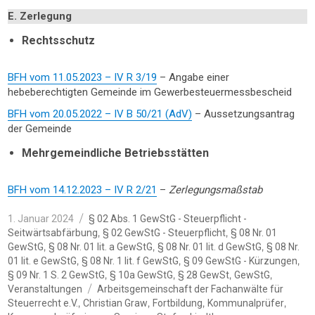
E. Zerlegung
Rechtsschutz
BFH vom 11.05.2023 – IV R 3/19
– Angabe einer
hebeberechtigten Gemeinde im Gewerbesteuermessbescheid
BFH vom 20.05.2022 – IV B 50/21 (AdV)
– Aussetzungsantrag
der Gemeinde
Mehrgemeindliche Betriebsstätten
BFH vom 14.12.2023 – IV R 2/21
–
Zerlegungsmaßstab
Veröffentlicht
Kategorien
1. Januar 2024
§ 02 Abs. 1 GewStG - Steuerpflicht -
am
,
,
Seitwärtsabfärbung
§ 02 GewStG - Steuerpflicht
§ 08 Nr. 01
,
,
,
GewStG
§ 08 Nr. 01 lit. a GewStG
§ 08 Nr. 01 lit. d GewStG
§ 08 Nr.
,
,
,
01 lit. e GewStG
§ 08 Nr. 1 lit. f GewStG
§ 09 GewStG - Kürzungen
,
,
,
,
§ 09 Nr. 1 S. 2 GewStG
§ 10a GewStG
§ 28 GewSt
GewStG
Schlagwörter
Veranstaltungen
Arbeitsgemeinschaft der Fachanwälte für
,
,
,
,
Steuerrecht e.V.
Christian Graw
Fortbildung
Kommunalprüfer