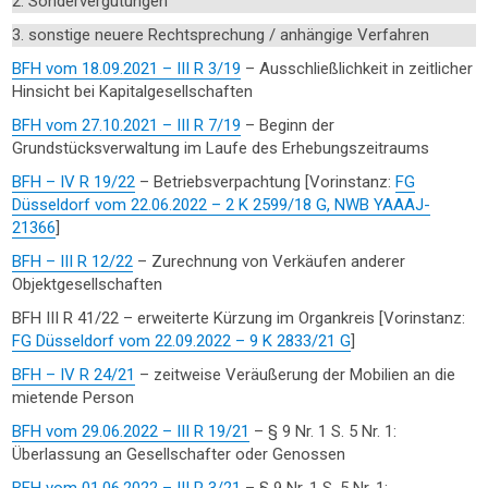
2. Sondervergütungen
3. sonstige neuere Rechtsprechung / anhängige Verfahren
BFH vom 18.09.2021 – III R 3/19
– Ausschließlichkeit in zeitlicher
Hinsicht bei Kapitalgesellschaften
BFH vom 27.10.2021 – III R 7/19
– Beginn der
Grundstücksverwaltung im Laufe des Erhebungszeitraums
BFH – IV R 19/22
– Betriebsverpachtung [Vorinstanz:
FG
Düsseldorf vom 22.06.2022 – 2 K 2599/18 G, NWB YAAAJ-
21366
]
BFH – III R 12/22
– Zurechnung von Verkäufen anderer
Objektgesellschaften
BFH III R 41/22 – erweiterte Kürzung im Organkreis [Vorinstanz:
FG Düsseldorf vom 22.09.2022 – 9 K 2833/21 G
]
BFH – IV R 24/21
– zeitweise Veräußerung der Mobilien an die
mietende Person
BFH vom 29.06.2022 – III R 19/21
– § 9 Nr. 1 S. 5 Nr. 1:
Überlassung an Gesellschafter oder Genossen