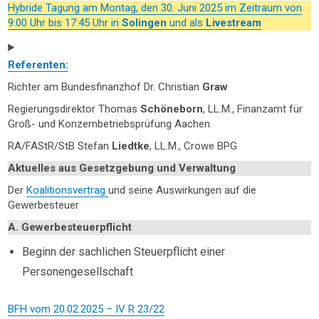
Hybride Tagung am Montag, den 30. Juni 2025 im Zeitraum von
9:00 Uhr bis 17:45 Uhr in
Solingen
und als
Livestream
Referenten:
Richter am Bundesfinanzhof Dr. Christian
Graw
Regierungsdirektor Thomas
Schöneborn
, LL.M., Finanzamt für
Groß- und Konzernbetriebsprüfung Aachen
RA/FAStR/StB Stefan
Liedtke
, LL.M., Crowe BPG
Aktuelles aus Gesetzgebung und Verwaltung
Der
Koalitionsvertrag
und seine Auswirkungen auf die
Gewerbesteuer
A. Gewerbesteuerpflicht
Beginn der sachlichen Steuerpflicht einer
Personengesellschaft
BFH vom 20.02.2025 – IV R 23/22