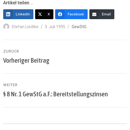
Artikel teilen ..
LinkedIn
X
Facebook
Email
Autor
Veröffentlicht
Kategorien
Stefan Liedtke
3. Juli 1995
GewStG
am
Beitragsnavigation
ZURÜCK
Vorheriger Beitrag
Vorheriger
Beitrag:
WEITER
§ 8 Nr. 1 GewStG a.F.: Bereitstellungszinsen
Nächster
Beitrag: