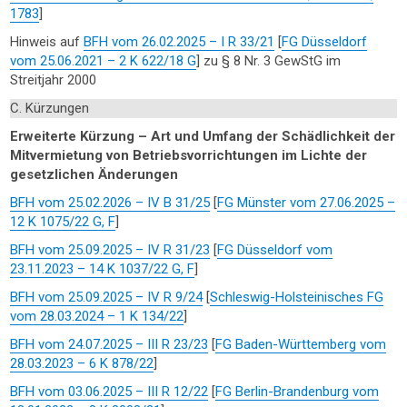
1783
]
Hinweis auf
BFH vom 26.02.2025 – I R 33/21
[
FG Düsseldorf
vom 25.06.2021 – 2 K 622/18 G
] zu § 8 Nr. 3 GewStG im
Streitjahr 2000
C. Kürzungen
Erweiterte Kürzung – Art und Umfang der Schädlichkeit der
Mitvermietung von Betriebsvorrichtungen im Lichte der
gesetzlichen Änderungen
BFH vom 25.02.2026 – IV B 31/25
[
FG Münster vom 27.06.2025 –
12 K 1075/22 G, F
]
BFH vom 25.09.2025 – IV R 31/23
[
FG Düsseldorf vom
23.11.2023 – 14 K 1037/22 G, F
]
BFH vom 25.09.2025 – IV R 9/24
[
Schleswig-Holsteinisches FG
vom 28.03.2024 – 1 K 134/22
]
BFH vom 24.07.2025 – III R 23/23
[
FG Baden-Württemberg vom
28.03.2023 – 6 K 878/22
]
BFH vom 03.06.2025 – III R 12/22
[
FG Berlin-Brandenburg vom