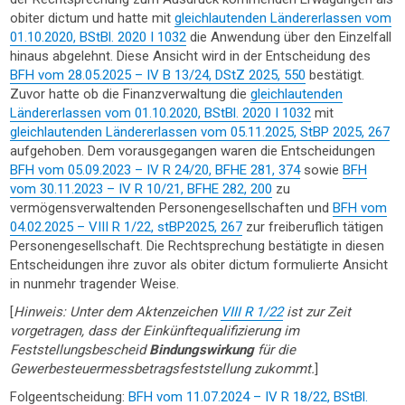
obiter dictum und hatte mit
gleichlautenden Ländererlassen vom
01.10.2020, BStBl. 2020 I 1032
die Anwendung über den Einzelfall
hinaus abgelehnt. Diese Ansicht wird in der Entscheidung des
BFH vom 28.05.2025 – IV B 13/24, DStZ 2025, 550
bestätigt.
Zuvor hatte ob die Finanzverwaltung die
gleichlautenden
Ländererlassen vom 01.10.2020, BStBl. 2020 I 1032
mit
gleichlautenden Ländererlassen vom 05.11.2025, StBP 2025, 267
aufgehoben. Dem vorausgegangen waren die Entscheidungen
BFH vom 05.09.2023 – IV R 24/20, BFHE 281, 374
sowie
BFH
vom 30.11.2023 – IV R 10/21, BFHE 282, 200
zu
vermögensverwaltenden Personengesellschaften und
BFH vom
04.02.2025 – VIII R 1/22, stBP2025, 267
zur freiberuflich tätigen
Personengesellschaft. Die Rechtsprechung bestätigte in diesen
Entscheidungen ihre zuvor als obiter dictum formulierte Ansicht
in nunmehr tragender Weise.
[
Hinweis: Unter dem Aktenzeichen
VIII R 1/22
ist zur Zeit
vorgetragen, dass der Einkünftequalifizierung im
Feststellungsbescheid
Bindungswirkung
für die
Gewerbesteuermessbetragsfeststellung zukommt.
]
Folgeentscheidung:
BFH vom 11.07.2024 – IV R 18/22, BStBl.