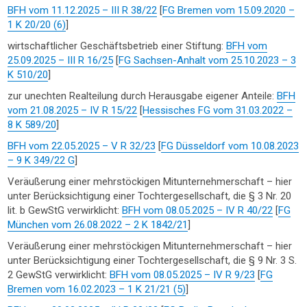
BFH vom 11.12.2025 – III R 38/22
[
FG Bremen vom 15.09.2020 –
1 K 20/20 (6)
]
wirtschaftlicher Geschäftsbetrieb einer Stiftung:
BFH vom
25.09.2025 – III R 16/25
[
FG Sachsen-Anhalt vom 25.10.2023 – 3
K 510/20
]
zur unechten Realteilung durch Herausgabe eigener Anteile:
BFH
vom 21.08.2025 – IV R 15/22
[
Hessisches FG vom 31.03.2022 –
8 K 589/20
]
BFH vom 22.05.2025 – V R 32/23
[
FG Düsseldorf vom 10.08.2023
– 9 K 349/22 G
]
Veräußerung einer mehrstöckigen Mitunternehmerschaft – hier
unter Berücksichtigung einer Tochtergesellschaft, die § 3 Nr. 20
lit. b GewStG verwirklicht:
BFH vom 08.05.2025 – IV R 40/22
[
FG
München vom 26.08.2022 – 2 K 1842/21
]
Veräußerung einer mehrstöckigen Mitunternehmerschaft – hier
unter Berücksichtigung einer Tochtergesellschaft, die § 9 Nr. 3 S.
2 GewStG verwirklicht:
BFH vom 08.05.2025 – IV R 9/23
[
FG
Bremen vom 16.02.2023 – 1 K 21/21 (5)
]