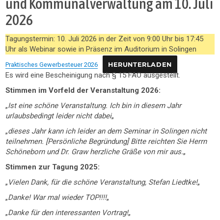
und Kommunalverwaltung am 10. Juli
2026
Tagungstermin: 10. Juli 2026 in der Zeit von 9:00 Uhr bis 17:45
Uhr als Webinar sowie in Präsenz im Auditorium in Solingen
Praktisches Gewerbesteuer 2026
HERUNTERLADEN
Es wird eine Bescheinigung nach § 15 FAO ausgestellt.
Stimmen im Vorfeld der Veranstaltung 2026:
„
Ist eine schöne Veranstaltung. Ich bin in diesem Jahr
urlaubsbedingt leider nicht dabei
„
„
dieses Jahr kann ich leider an dem Seminar in Solingen nicht
teilnehmen. [Persönliche Begründung] Bitte reichten Sie Herrn
Schöneborn und Dr. Graw herzliche Gräße von mir aus.
„
Stimmen zur Tagung 2025:
„
Vielen Dank, für die schöne Veranstaltung, Stefan Liedtke!
„
„
Danke! War mal wieder TOP!!!!
„
„
Danke für den interessanten Vortrag!
„