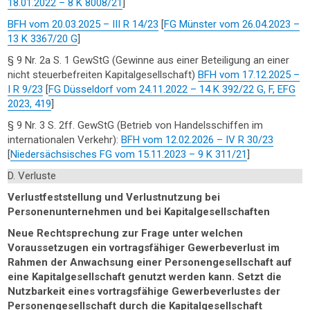
18.01.2022 – 8 K 8008/21
]
BFH vom 20.03.2025 – III R 14/23
[
FG Münster vom 26.04.2023 –
13 K 3367/20 G
]
§ 9 Nr. 2a S. 1 GewStG (Gewinne aus einer Beteiligung an einer
nicht steuerbefreiten Kapitalgesellschaft)
BFH vom 17.12.2025 –
I R 9/23
[
FG Düsseldorf vom 24.11.2022 – 14 K 392/22 G, F, EFG
2023, 419
]
§ 9 Nr. 3 S. 2ff. GewStG (Betrieb von Handelsschiffen im
internationalen Verkehr):
BFH vom 12.02.2026 – IV R 30/23
[
Niedersächsisches FG vom 15.11.2023 – 9 K 311/21
]
D. Verluste
Verlustfeststellung und Verlustnutzung bei
Personenunternehmen und bei Kapitalgesellschaften
Neue Rechtsprechung zur Frage unter welchen
Voraussetzugen ein vortragsfähiger Gewerbeverlust im
Rahmen der Anwachsung einer Personengesellschaft auf
eine Kapitalgesellschaft genutzt werden kann. Setzt die
Nutzbarkeit eines vortragsfähige Gewerbeverlustes der
Personengesellschaft durch die Kapitalgesellschaft