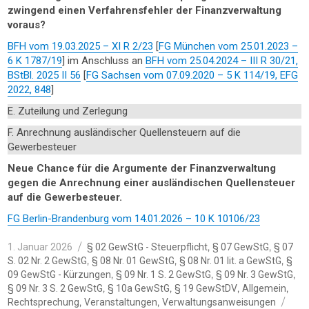
zwingend einen Verfahrensfehler der Finanzverwaltung
voraus?
BFH vom 19.03.2025 – XI R 2/23
[
FG München vom 25.01.2023 –
6 K 1787/19
] im Anschluss an
BFH vom 25.04.2024 – III R 30/21,
BStBl. 2025 II 56
[
FG Sachsen vom 07.09.2020 – 5 K 114/19, EFG
2022, 848
]
E. Zuteilung und Zerlegung
F. Anrechnung ausländischer Quellensteuern auf die
Gewerbesteuer
Neue Chance für die Argumente der Finanzverwaltung
gegen die Anrechnung einer ausländischen Quellensteuer
auf die Gewerbesteuer.
FG Berlin-Brandenburg vom 14.01.2026 – 10 K 10106/23
Veröffentlicht
Kategorien
,
,
1. Januar 2026
§ 02 GewStG - Steuerpflicht
§ 07 GewStG
§ 07
am
,
,
,
S. 02 Nr. 2 GewStG
§ 08 Nr. 01 GewStG
§ 08 Nr. 01 lit. a GewStG
§
,
,
,
09 GewStG - Kürzungen
§ 09 Nr. 1 S. 2 GewStG
§ 09 Nr. 3 GewStG
,
,
,
,
§ 09 Nr. 3 S. 2 GewStG
§ 10a GewStG
§ 19 GewStDV
Allgemein
Sch
,
,
Rechtsprechung
Veranstaltungen
Verwaltungsanweisungen