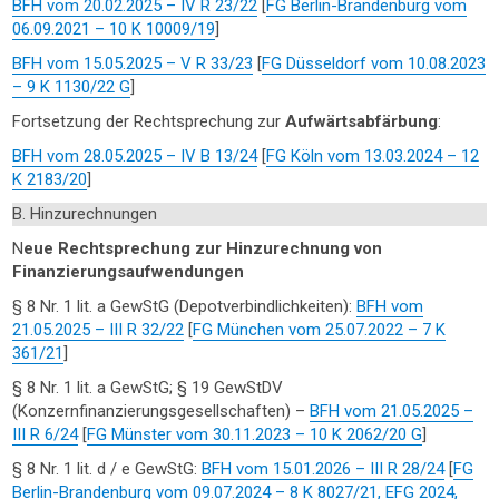
BFH vom 20.02.2025 – IV R 23/22
[
FG Berlin-Brandenburg vom
06.09.2021 – 10 K 10009/19
]
BFH vom 15.05.2025 – V R 33/23
[
FG Düsseldorf vom 10.08.2023
– 9 K 1130/22 G
]
Fortsetzung der Rechtsprechung zur
Aufwärtsabfärbung
:
BFH vom 28.05.2025 – IV B 13/24
[
FG Köln vom 13.03.2024 – 12
K 2183/20
]
B. Hinzurechnungen
N
eue Rechtsprechung zur Hinzurechnung von
Finanzierungsaufwendungen
§ 8 Nr. 1 lit. a GewStG (Depotverbindlichkeiten):
BFH vom
21.05.2025 – III R 32/22
[
FG München vom 25.07.2022 – 7 K
361/21
]
§ 8 Nr. 1 lit. a GewStG; § 19 GewStDV
(Konzernfinanzierungsgesellschaften) –
BFH vom 21.05.2025 –
III R 6/24
[
FG Münster vom 30.11.2023 – 10 K 2062/20 G
]
§ 8 Nr. 1 lit. d / e GewStG:
BFH vom 15.01.2026 – III R 28/24
[
FG
Berlin-Brandenburg vom 09.07.2024 – 8 K 8027/21, EFG 2024,