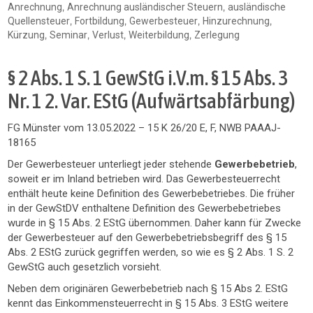
,
,
Anrechnung
Anrechnung ausländischer Steuern
ausländische
,
,
,
,
Quellensteuer
Fortbildung
Gewerbesteuer
Hinzurechnung
,
,
,
,
Kürzung
Seminar
Verlust
Weiterbildung
Zerlegung
§ 2 Abs. 1 S. 1 GewStG i.V.m. § 15 Abs. 3
Nr. 1 2. Var. EStG (Aufwärtsabfärbung)
FG Münster vom 13.05.2022 – 15 K 26/20 E, F, NWB PAAAJ-
18165
Der Gewerbesteuer unterliegt jeder stehende
Gewerbebetrieb
,
soweit er im Inland betrieben wird. Das Gewerbesteuerrecht
enthält heute keine Definition des Gewerbebetriebes. Die früher
in der GewStDV enthaltene Definition des Gewerbebetriebes
wurde in § 15 Abs. 2 EStG übernommen. Daher kann für Zwecke
der Gewerbesteuer auf den Gewerbebetriebsbegriff des § 15
Abs. 2 EStG zurück gegriffen werden, so wie es § 2 Abs. 1 S. 2
GewStG auch gesetzlich vorsieht.
Neben dem originären Gewerbebetrieb nach § 15 Abs 2. EStG
kennt das Einkommensteuerrecht in § 15 Abs. 3 EStG weitere