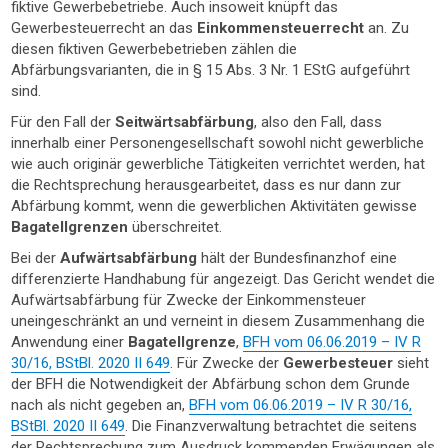
fiktive Gewerbebetriebe. Auch insoweit knüpft das
Gewerbesteuerrecht an das
Einkommensteuerrecht
an. Zu
diesen fiktiven Gewerbebetrieben zählen die
Abfärbungsvarianten, die in § 15 Abs. 3 Nr. 1 EStG aufgeführt
sind.
Für den Fall der
Seitwärtsabfärbung
, also den Fall, dass
innerhalb einer Personengesellschaft sowohl nicht gewerbliche
wie auch originär gewerbliche Tätigkeiten verrichtet werden, hat
die Rechtsprechung herausgearbeitet, dass es nur dann zur
Abfärbung kommt, wenn die gewerblichen Aktivitäten gewisse
Bagatellgrenzen
überschreitet.
Bei der
Aufwärtsabfärbung
hält der Bundesfinanzhof eine
differenzierte Handhabung für angezeigt. Das Gericht wendet die
Aufwärtsabfärbung für Zwecke der Einkommensteuer
uneingeschränkt an und verneint in diesem Zusammenhang die
Anwendung einer
Bagatellgrenze
,
BFH vom 06.06.2019 – IV R
30/16, BStBl. 2020 II 649
. Für Zwecke der
Gewerbesteuer
sieht
der BFH die Notwendigkeit der Abfärbung schon dem Grunde
nach als nicht gegeben an,
BFH vom 06.06.2019 – IV R 30/16,
BStBl. 2020 II 649
. Die Finanzverwaltung betrachtet die seitens
der Rechtsprechung zum Ausdruck kommenden Erwägungen als