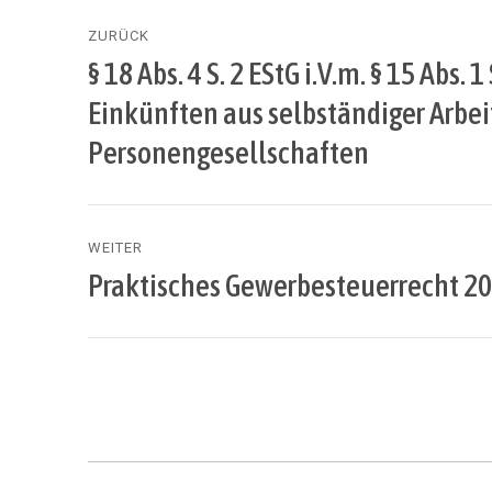
Beitragsnavigation
ZURÜCK
§ 18 Abs. 4 S. 2 EStG i.V.m. § 15 Abs. 1
Vorheriger
Beitrag:
Einkünften aus selbständiger Arbei
Personengesellschaften
WEITER
Praktisches Gewerbesteuerrecht 
Nächster
Beitrag: