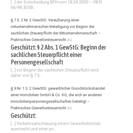
[…] der Entscheidung BFH vom 18.04.2000 – VIII R
68/98, BStB..
§ 7 S. 2 Nr. 2 GewStG: Veräußerung einer
mitunternehmerischen Beteiligung vor Beginn der
sachlichen Steuerpflicht der Mitunternehmerschaft –
zu
Praktisches Gewerbesteuerrecht
Geschützt: § 2 Abs. 1 GewStG: Beginn der
sachlichen Steuerpflicht einer
Personengesellschaft
[…] vor Beginn der sachlichen Steuerpflicht wird
daher von § 7 S...
§ 9 Nr. 1 S. 2 GewStG: gewerblicher Grundstückshandel
einer Immobilien GmbH & Co. KG, die sich an anderen
Immobilienpersonengesellschaften beteiligt –
zu
Praktisches Gewerbesteuerrecht
Geschützt:
[…] Verkehrsanschauung einem Gewerbebetrieb
ausmacht und einer pri..