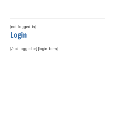
[not_logged_in]
Login
[/not_logged_in] [login_form]