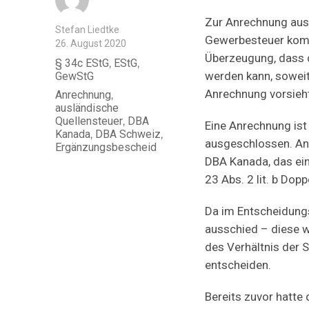
Zur Anrechnung ausl
Autor
Stefan Liedtke
Gewerbesteuer komm
Veröffentlicht
26. August 2020
am
Überzeugung, dass 
Kategorien
§ 34c EStG
,
EStG
,
werden kann, sowe
GewStG
Anrechnung vorsieht
Schlagwörter
Anrechnung
,
ausländische
Quellensteuer
,
DBA
Eine Anrechnung ist 
Kanada
,
DBA Schweiz
,
ausgeschlossen. An
Ergänzungsbescheid
DBA Kanada, das ein
23 Abs. 2 lit. b Dop
Da im Entscheidungs
ausschied – diese w
des Verhältnis der 
entscheiden.
Bereits zuvor hatte 