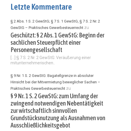
Letzte Kommentare
§ 2 Abs. 1 S. 2 GewStG; § 7 S. 1 GewStG, § 7 S. 2 Nr. 2
zu
GewStG – Praktisches Gewerbesteuerrecht
Geschützt: § 2 Abs. 1 GewStG: Beginn der
sachlichen Steuerpflicht einer
Personengesellschaft
[…] § 7 S. 2 Nr. 2 GewStG: Veräußerung einer
mitunternehmerischen..
§ 9 Nr. 1 S. 2 GewStG: Bagatellgrenze in absoluter
Hinsicht bei der Mitvermietung beweglicher Sachen –
zu
Praktisches Gewerbesteuerrecht
§ 9 Nr. 1 S. 2 GewStG: zum Umfang der
zwingend notwendigen Nebentätigkeit
zur wirtschaftlich sinnvollen
Grundstücksnutzung als Ausnahmen von
Ausschließlichkeitsgebot