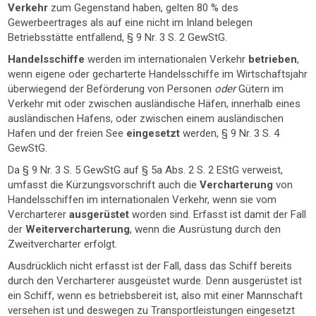
Verkehr
zum Gegenstand haben, gelten 80 % des
Gewerbeertrages als auf eine nicht im Inland belegen
Betriebsstätte entfallend, § 9 Nr. 3 S. 2 GewStG.
Handelsschiffe
werden im internationalen Verkehr
betrieben
,
wenn eigene oder gecharterte Handelsschiffe im Wirtschaftsjahr
überwiegend der Beförderung von Personen
oder
Gütern im
Verkehr mit oder zwischen ausländische Häfen, innerhalb eines
ausländischen Hafens, oder zwischen einem ausländischen
Hafen und der freien See
eingesetzt
werden, § 9 Nr. 3 S. 4
GewStG.
Da § 9 Nr. 3 S. 5 GewStG auf § 5a Abs. 2 S. 2 EStG verweist,
umfasst die Kürzungsvorschrift auch die
Vercharterung
von
Handelsschiffen im internationalen Verkehr, wenn sie vom
Vercharterer
ausgerüstet
worden sind. Erfasst ist damit der Fall
der
Weitervercharterung
, wenn die Ausrüstung durch den
Zweitvercharter erfolgt.
Ausdrücklich nicht erfasst ist der Fall, dass das Schiff bereits
durch den Vercharterer ausgeüstet wurde. Denn ausgerüstet ist
ein Schiff, wenn es betriebsbereit ist, also mit einer Mannschaft
versehen ist und deswegen zu Transportleistungen eingesetzt