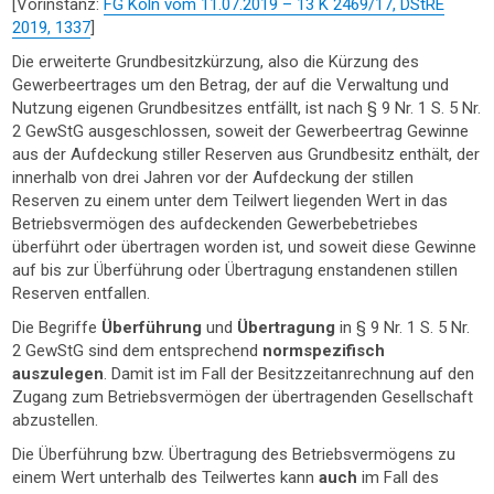
[Vorinstanz:
FG Köln vom 11.07.2019 – 13 K 2469/17, DStRE
Steuerrechtsberatung
2019, 1337
]
und
Die erweiterte Grundbesitzkürzung, also die Kürzung des
Kommunalverwaltung
Gewerbeertrages um den Betrag, der auf die Verwaltung und
Nutzung eigenen Grundbesitzes entfällt, ist nach § 9 Nr. 1 S. 5 Nr.
2 GewStG ausgeschlossen, soweit der Gewerbeertrag Gewinne
aus der Aufdeckung stiller Reserven aus Grundbesitz enthält, der
innerhalb von drei Jahren vor der Aufdeckung der stillen
Reserven zu einem unter dem Teilwert liegenden Wert in das
Betriebsvermögen des aufdeckenden Gewerbebetriebes
überführt oder übertragen worden ist, und soweit diese Gewinne
auf bis zur Überführung oder Übertragung enstandenen stillen
Reserven entfallen.
Die Begriffe
Überführung
und
Übertragung
in § 9 Nr. 1 S. 5 Nr.
2 GewStG sind dem entsprechend
normspezifisch
auszulegen
. Damit ist im Fall der Besitzzeitanrechnung auf den
Zugang zum Betriebsvermögen der übertragenden Gesellschaft
abzustellen.
Die Überführung bzw. Übertragung des Betriebsvermögens zu
einem Wert unterhalb des Teilwertes kann
auch
im Fall des