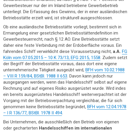
Gewerbesteuer nur der im Inland betriebene Gewerbebetrieb
unterliegt. Die Erfassung des Gewinns, der in einer ausländischen
Betriebsstätte erzielt wird, ist strukturell ausgeschlossen.
Ob eine ausländische Betriebsstätte vorliegt, bestimmt sich in
Ermangelung einer gesetzlichen Betriebsstättendefinition im
Gewerbesteuerrecht, nach § 12 AO. Eine Betriebsstätte setzt
daher eine feste Verbindung mit der Erdoberfläche voraus. Ein
fahrendes Schiff verwirklicht diese Voraussetzung nicht,
a.A.
FG
Köln vom 07.05.2015 – 10 K 73/13, EFG 2015, 1558
. Zudem setzt
der Begriff der Betriebsstätte voraus, dass dort eine eigene
unternehmerische Tätigkeit ausgeübt wird,
BFH vom 10.02.1988
– VIII R 159/84, BStBl. 1988 II 653
. Davon kann jedoch nur
ausgegangen werden, wenn das Handelsschiff selbst auf eigene
Rechnung und auf eigenes Risiko ausgerüstet wurde. Wird indes
ein bereits ausgerüstetes Handelsschiff weiterverpachtet ist der
Vorgang mit der Betriebsverpachtung vergleichbar, die für sich
genommen keine Betriebsstätte begründet,
BFH vom 12.04.1978
– I R 136/77, BStBl. 1978 II 494
.
Bei Unternehmen, die ausschließlich den Betrieb von eigenen
oder gecharterten
Handelsschiffen im internationalen