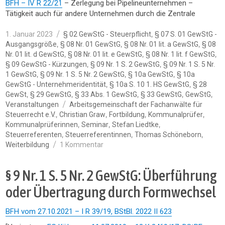
BFH – IV R 22/21
– Zerlegung bei Pipelineunternehmen –
Tätigkeit auch für andere Unternehmen durch die Zentrale
Veröffentlicht
Kategorien
,
1. Januar 2023
§ 02 GewStG - Steuerpflicht
§ 07 S. 01 GewStG -
am
,
,
,
Ausgangsgröße
§ 08 Nr. 01 GewStG
§ 08 Nr. 01 lit. a GewStG
§ 08
,
,
,
Nr. 01 lit. d GewStG
§ 08 Nr. 01 lit. e GewStG
§ 08 Nr. 1 lit. f GewStG
,
,
§ 09 GewStG - Kürzungen
§ 09 Nr. 1 S. 2 GewStG
§ 09 Nr. 1 S. 5 Nr.
,
,
,
1 GewStG
§ 09 Nr. 1 S. 5 Nr. 2 GewStG
§ 10a GewStG
§ 10a
,
,
GewStG - Unternehmeridentität
§ 10a S. 10 1. HS GewStG
§ 28
,
,
,
,
,
GewSt
§ 29 GewStG
§ 33 Abs. 1 GewStG
§ 33 GewStG
GewStG
Schlagwörter
Veranstaltungen
Arbeitsgemeinschaft der Fachanwälte für
,
,
,
,
Steuerrecht e.V.
Christian Graw
Fortbildung
Kommunalprüfer
,
,
,
Kommunalprüferinnen
Seminar
Stefan Liedtke
,
,
,
Steuerreferenten
Steuerreferentinnen
Thomas Schöneborn
zu
Weiterbildung
1 Kommentar
Praktisches
Gewerbesteuerrecht
§ 9 Nr. 1 S. 5 Nr. 2 GewStG: Überführung
2023
–
oder Übertragung durch Formwechsel
online
Fachtagung
BFH vom 27.10.2021 – I R 39/19, BStBl. 2022 II 623
für
Unternehmen,