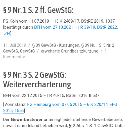
§ 9 Nr. 1 S. 2 ff. GewStG:
FG Köln vom 11.07.2019 – 13 K 2469/17, DStRE 2019, 1337
[bestätigt durch
BFH vom 27.10.2021 – I R 39/19, DStR 2022,
544
]
Veröffentlicht
Kategorien
,
11. Juli 2019
§ 09 GewStG - Kürzungen
§ 09 Nr. 1 S. 5 Nr. 2
am
Schlagwörter
,
GewStG
GewStG
erweiterte Grundbesitzkürzung
1
zu
Kommentar
§
9
§ 9 Nr. 3 S. 2 GewStG:
Nr.
1
Weitervercharterung
S.
2
BFH vom 22.12.2015 – I R 40/15, BStBl. 2016 II 537
ff.
GewStG:
[Vorinstanz:
FG Hamburg vom 07.05.2015 – 6 K 220/14, EFG
2015, 1556
]
Der
Gewerbesteuer
unterliegt jeder stehende Gewerbebetrieb,
soweit er im Inland betrieben wird, § 2 Abs. 1 S. 1 GewStG. Unter