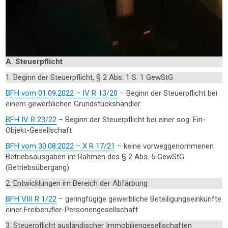
A. Steuerpflicht
1. Beginn der Steuerpflicht, § 2 Abs. 1 S. 1 GewStG
BFH vom 01.09.2022 – IV R 13/20
– Beginn der Steuerpflicht bei
einem gewerblichen Grundstückshändler
BFH IV R 23/22
– Beginn der Steuerpflicht bei einer sog. Ein-
Objekt-Gesellschaft
BFH vom 30.08.2022 – X R 17/21
– keine vorweggenommenen
Betriebsausgaben im Rahmen des § 2 Abs. 5 GewStG
(Betriebsübergang)
2. Entwicklungen im Bereich der Abfärbung
BFH VIII R 1/22
– geringfügige gewerbliche Beteiligungseinkünfte
einer Freiberufler-Personengesellschaft
3. Steuerpflicht ausländischer Immobiliengesellschaften