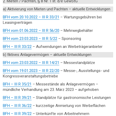
2. Mieten / Pachten, § 8 Nr. 1 lit. d/e GewStG
a) Aktivierung von Mieten und Pachten – aktuelle Entwicklungen
BFH vom 20.10.2022 – III R 33/21
– Wartungsgebühren bei
Leasingverträgen
BFH vom 01.06.2022 – III R 56/20
– Mehrwegbehälter
BFH vom 23.03.2023 – III R 5/22
– Sponsoring
BFH – III R 33/22
– Aufwendungen an Werbeträgeranbieter
b) fiktives Anlagevermögen – aktuelle Entwicklungen
BFH vom 23.03.2022 – III R 14/21
– Messestandplätze
BFH vom 19.01.2023 – III R 22/20
– Messe-, Ausstellungs- und
Kongressveranstaltungsbetriebe
BFH – III R 35/21
– Messestände als Anlagevermögen –
mündliche Verhandlung am 23. März 2023 – aufgehoben
BFH – III R 39/21
– Standplätze für gastronomische Leistungen
BFH – III R 36/22
– kurzzeitige Anmietung von Werbeflächen
BFH – III R 39/22
– Unterkünfte von Arbeitnehmern