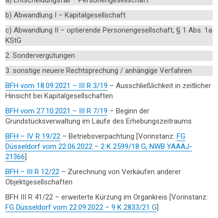
a) Entscheidungsfall – Personengesellschaft
b) Abwandlung I – Kapitalgesellschaft
c) Abwandlung II – optierende Personengesellschaft, § 1 Abs. 1a
KStG
2. Sondervergütungen
3. sonstige neuere Rechtsprechung / anhängige Verfahren
BFH vom 18.09.2021 – III R 3/19
– Ausschließlichkeit in zeitlicher
Hinsicht bei Kapitalgesellschaften
BFH vom 27.10.2021 – III R 7/19
– Beginn der
Grundstücksverwaltung im Laufe des Erhebungszeitraums
BFH – IV R 19/22
– Betriebsverpachtung [Vorinstanz:
FG
Düsseldorf vom 22.06.2022 – 2 K 2599/18 G, NWB YAAAJ-
21366
]
BFH – III R 12/22
– Zurechnung von Verkäufen anderer
Objektgesellschaften
BFH III R 41/22 – erweiterte Kürzung im Organkreis [Vorinstanz:
FG Düsseldorf vom 22.09.2022 – 9 K 2833/21 G
]