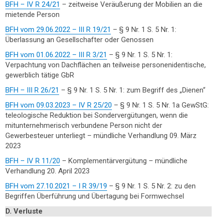
BFH – IV R 24/21
– zeitweise Veräußerung der Mobilien an die
mietende Person
BFH vom 29.06.2022 – III R 19/21
– § 9 Nr. 1 S. 5 Nr. 1:
Überlassung an Gesellschafter oder Genossen
BFH vom 01.06.2022 – III R 3/21
– § 9 Nr. 1 S. 5 Nr. 1:
Verpachtung von Dachflächen an teilweise personenidentische,
gewerblich tätige GbR
BFH – III R 26/21
– § 9 Nr. 1 S. 5 Nr. 1: zum Begriff des „Dienen“
BFH vom 09.03.2023 – IV R 25/20
– § 9 Nr. 1 S. 5 Nr. 1a GewStG:
teleologische Reduktion bei Sondervergütungen, wenn die
mitunternehmerisch verbundene Person nicht der
Gewerbesteuer unterliegt – mündliche Verhandlung 09. März
2023
BFH – IV R 11/20
– Komplementärvergütung – mündliche
Verhandlung 20. April 2023
BFH vom 27.10.2021 – I R 39/19
– § 9 Nr. 1 S. 5 Nr. 2: zu den
Begriffen Überführung und Übertagung bei Formwechsel
D. Verluste