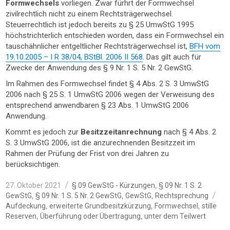
Formwechsels
vorliegen. Zwar fürhrt der Formwechsel
zivilrechtlich nicht zu einem Rechtsträgerwechsel.
Steuerrechtlich ist jedoch bereits zu § 25 UmwStG 1995
höchstrichterlich entschieden worden, dass ein Formwechsel ein
tauschähnlicher entgeltlicher Rechtsträgerwechsel ist,
BFH vom
19.10.2005 – I R 38/04, BStBl. 2006 II 568
. Das gilt auch für
Zwecke der Anwendung des § 9 Nr. 1 S. 5 Nr. 2 GewStG.
Im Rahmen des Formwechsel findet § 4 Abs. 2 S. 3 UmwStG
2006 nach § 25 S. 1 UmwStG 2006 wegen der Verweisung des
entsprechend anwendbaren § 23 Abs. 1 UmwStG 2006
Anwendung.
Kommt es jedoch zur
Besitzzeitanrechnung
nach § 4 Abs. 2
S. 3 UmwStG 2006, ist die anzurechnenden Besitzzeit im
Rahmen der Prüfung der Frist von drei Jahren zu
berücksichtigen.
Veröffentlicht
Kategorien
,
27. Oktober 2021
§ 09 GewStG - Kürzungen
§ 09 Nr. 1 S. 2
am
Sc
,
,
,
GewStG
§ 09 Nr. 1 S. 5 Nr. 2 GewStG
GewStG
Rechtsprechung
,
,
,
Aufdeckung
erweiterte Grundbesitzkürzung
Formwechsel
stille
,
,
Reserven
Überführung oder Übertragung
unter dem Teilwert