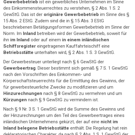
Gewerbebetrieb
ist ein gewerbliches Unternehmen im Sinne
des Einkommensteuerrechtes zu verstehen, § 2 Abs. 1 S. 2
GewStG. Das ist der
originäre Gewerbebetrieb
im Sinne des §
15 Abs. 2 EStG. Zudem sind die in § 15 Abs. 3 EStG
beschriebenen Betätigungsformen Gewerbebetrieb im Sinne der
Norm. Im
Inland
betreiben wird der Gewerbebetrieb, soweit für
ihn
im Inland
oder auf einem
in einem inländischen
Schiffsregister
eingetragenen Kauffahrteischiff eine
Betriebsstätte
unterhalten wird, § 2 Abs. 1 S. 3 GewStG.
Der Gewerbesteuer unterliegt nach § 6 GewStG der
Gewerbeertrag
. Dieser bestimmt sich gemäß § 7 S. 1 GewStG
nach den Vorschriften des Einkommen- und
Körperschaftsteuerrechts für die Ermittlung des Gewinns, der
für gewerbesteuerliche Zwecke zu modifizieren und um
Hinzurechnungen
nach § 8 GewStG zu vermehren und um
Kürzungen
nach § 9 GewStG zu vermindern ist.
Nach § 9 Nr. 3 S. 1 GewStG wird die Summe des Gewinns und
der Hinzurechnungen um den Teil des Gewerbeertrages eines
inländischen Unternehmens gekürzt, der auf eine
nicht im
Inland belegene Betriebsstätte
enthält. Die Regelung hat rein
deklaratorischen Charakter, da nach § 2 Abs. 1 S. 1 GewStG der