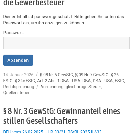
die Gewerbesteuer
Dieser Inhalt ist passwortgeschützt. Bitte geben Sie unten das
Passwort ein, um ihn anzeigen zu können.
Passwort:
Veröffentlicht
Kategorien
,
,
14. Januar 2026
§ 08 Nr. 5 GewStG
§ 09 Nr. 7 GewStG
§ 26
am
,
,
,
,
,
,
KStG
§ 34c EStG
Art. 2 Abs. 1 DBA - USA
DBA
DBA - USA
EStG
Schlagwörter
,
,
Rechtsprechung
Anrechnung
gleichartige Steuer
Quellensteuer
§ 8 Nr. 3 GewStG: Gewinnanteil eines
stillen Gesellschafters
BFH vom 26.02.2025 – I R 33/21, BStBl. 2025 II 633