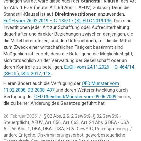
vorliegen würde, wäre diese nach der
Standstill-Klausel
des Art
57 Abs. 1 EGV (heute: Art. 64 Abs. 1 AEUV) zulässig. Denn die
Standstill-Klausel ist auf
Direktinvestitionen
anzuwenden,
EuGH vom 26.02.2019 – C-135/17 (X), EU:C:2019:136
. Das sind
Investitionen jeder Art zur Schaffung oder Aufrechterhaltung
dauerhafter und direkter Beziehungen zwischen denjenigen, die
die Mittel bereitstellen, und den Unternehmen, für die die Mittel
zum Zweck einer wirtschaftlichen Tätigkeit bestimmt sind.
Maßgeblich ist jedoch, dass die Beteiligung die Möglichkeit gibt,
sich tatsächlich an der Verwaltung der Gesellschaft oder an
deren Kontrolle zu beteiligen,
EuGH vom 24.11.2026 – C-464/14
(SECIL), IStR 2017, 118
.
Hieran ändert auch die Verfügung der
OFD Münster vom
11.02.2008, DB 2008, 437
und deren Weiterentwicklung durch
Verfügung der
OFD Rheinland/Münster vom 09.06.2009
nichts,
die zu keiner Änderung des Gesetzes geführt hat.
Veröffentlicht
Kategorien
,
26. Februar 2025
§ 02 Abs. 2 S. 2 GewStG
§ 02 GewStG -
am
,
,
,
,
,
Steuerpflicht
AEUV
Art. 056
Art. 063
Art. 24 Abs. 3 DBA - USA
Sc
,
,
,
,
,
Art. 56 Abs. 1
DBA
DBA - USA
EGV
GewStG
Rechtsprechung
,
,
andere Entgelte
Diskriminierungsverbot
gewerbesteuerliche