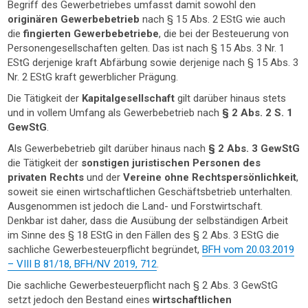
Begriff des Gewerbetriebes umfasst damit sowohl den
originären Gewerbebetrieb
nach § 15 Abs. 2 EStG wie auch
die
fingierten Gewerbebetriebe
, die bei der Besteuerung von
Personengesellschaften gelten. Das ist nach § 15 Abs. 3 Nr. 1
EStG derjenige kraft Abfärbung sowie derjenige nach § 15 Abs. 3
Nr. 2 EStG kraft gewerblicher Prägung.
Die Tätigkeit der
Kapitalgesellschaft
gilt darüber hinaus stets
und in vollem Umfang als Gewerbebetrieb nach
§ 2 Abs. 2 S. 1
GewStG
.
Als Gewerbebetrieb gilt darüber hinaus nach
§ 2 Abs. 3 GewStG
die Tätigkeit der
sonstigen juristischen Personen des
privaten Rechts
und der
Vereine ohne Rechtspersönlichkeit
,
soweit sie einen wirtschaftlichen Geschäftsbetrieb unterhalten.
Ausgenommen ist jedoch die Land- und Forstwirtschaft.
Denkbar ist daher, dass die Ausübung der selbständigen Arbeit
im Sinne des § 18 EStG in den Fällen des § 2 Abs. 3 EStG die
sachliche Gewerbesteuerpflicht begründet,
BFH vom 20.03.2019
– VIII B 81/18, BFH/NV 2019, 712
.
Die sachliche Gewerbesteuerpflicht nach § 2 Abs. 3 GewStG
setzt jedoch den Bestand eines
wirtschaftlichen