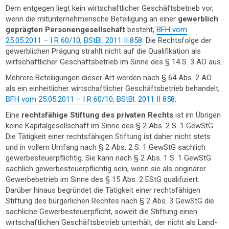
Dem entgegen liegt kein wirtschaftlicher Geschäftsbetrieb vor,
wenn die mitunternehmerische Beteiligung an einer
gewerblich
geprägten Personengesellschaft
besteht,
BFH vom
25.05.2011 – I R 60/10, BStBl. 2011 II 858
. Die Rechtsfolge der
gewerblichen Prägung strahlt nicht auf die Qualifikation als
wirtschaftlicher Geschäftsbetrieb im Sinne des § 14 S. 3 AO aus.
Mehrere Beteiligungen dieser Art werden nach § 64 Abs. 2 AO
als ein einheitlicher wirtschaftlicher Geschäftsbetrieb behandelt,
BFH vom 25.05.2011 – I R 60/10, BStBl. 2011 II 858
.
Eine
rechtsfähige Stiftung des privaten Rechts
ist im Übrigen
keine Kapitalgesellschaft im Sinne des § 2 Abs. 2 S. 1 GewStG.
Die Tätigkeit einer rechtsfähigen Stiftung ist daher nicht stets
und in vollem Umfang nach § 2 Abs. 2 S. 1 GewStG sachlich
gewerbesteuerpflichtig. Sie kann nach § 2 Abs. 1 S. 1 GewStG
sachlich gewerbesteuerpflichtig sein, wenn sie als originärer
Gewerbebetrieb im Sinne des § 15 Abs. 2 EStG qualifiziert.
Darüber hinaus begründet die Tätigkeit einer rechtsfähigen
Stiftung des bürgerlichen Rechtes nach § 2 Abs. 3 GewStG die
sachliche Gewerbesteuerpflicht, soweit die Stiftung einen
wirtschaftlichen Geschäftsbetrieb unterhält, der nicht als Land-