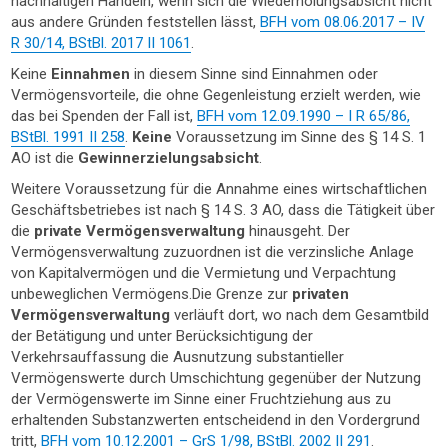
nachhaltigen Handeln, wenn sich die Wiederholungsabsicht nicht
aus andere Gründen feststellen lässt,
BFH vom 08.06.2017 – IV
R 30/14, BStBl. 2017 II 1061
.
Keine
Einnahmen
in diesem Sinne sind Einnahmen oder
Vermögensvorteile, die ohne Gegenleistung erzielt werden, wie
das bei Spenden der Fall ist,
BFH vom 12.09.1990 – I R 65/86,
BStBl. 1991 II 258
.
Keine
Voraussetzung im Sinne des § 14 S. 1
AO ist die
Gewinnerzielungsabsicht
.
Weitere Voraussetzung für die Annahme eines wirtschaftlichen
Geschäftsbetriebes ist nach § 14 S. 3 AO, dass die Tätigkeit über
die
private Vermögensverwaltung
hinausgeht. Der
Vermögensverwaltung zuzuordnen ist die verzinsliche Anlage
von Kapitalvermögen und die Vermietung und Verpachtung
unbeweglichen Vermögens.Die Grenze zur
privaten
Vermögensverwaltung
verläuft dort, wo nach dem Gesamtbild
der Betätigung und unter Berücksichtigung der
Verkehrsauffassung die Ausnutzung substantieller
Vermögenswerte durch Umschichtung gegenüber der Nutzung
der Vermögenswerte im Sinne einer Fruchtziehung aus zu
erhaltenden Substanzwerten entscheidend in den Vordergrund
tritt,
BFH vom 10.12.2001 – GrS 1/98, BStBl. 2002 II 291
.