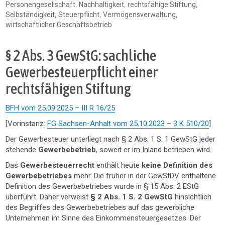
,
,
,
Personengesellschaft
Nachhaltigkeit
rechtsfähige Stiftung
,
,
,
Selbständigkeit
Steuerpflicht
Vermögensverwaltung
wirtschaftlicher Geschäftsbetrieb
§ 2 Abs. 3 GewStG: sachliche
Gewerbesteuerpflicht einer
rechtsfähigen Stiftung
BFH vom 25.09.2025 – III R 16/25
[Vorinstanz:
FG Sachsen-Anhalt vom 25.10.2023 – 3 K 510/20
]
Der Gewerbesteuer unterliegt nach § 2 Abs. 1 S. 1 GewStG jeder
stehende
Gewerbebetrieb
, soweit er im Inland betrieben wird.
Das
Gewerbesteuerrecht
enthält heute
keine Definition des
Gewerbebetriebes
mehr. Die früher in der GewStDV enthaltene
Definition des Gewerbebetriebes wurde in § 15 Abs. 2 EStG
überführt. Daher verweist
§ 2 Abs. 1 S. 2 GewStG
hinsichtlich
des Begriffes des Gewerbebetriebes auf das gewerbliche
Unternehmen im Sinne des Einkommensteuergesetzes. Der