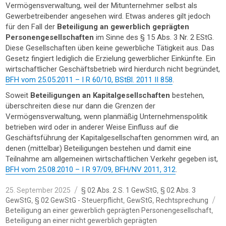
Vermögensverwaltung, weil der Mitunternehmer selbst als
Gewerbetreibender angesehen wird. Etwas anderes gilt jedoch
für den Fall der
Beteiligung an gewerblich geprägten
Personengesellschaften
im Sinne des § 15 Abs. 3 Nr. 2 EStG.
Diese Gesellschaften üben keine gewerbliche Tätigkeit aus. Das
Gesetz fingiert lediglich die Erzielung gewerblicher Einkünfte. Ein
wirtschaftlicher Geschäftsbetrieb wird hierdurch nicht begründet,
BFH vom 25.05.2011 – I R 60/10, BStBl. 2011 II 858
.
Soweit
Beteiligungen an Kapitalgesellschaften
bestehen,
überschreiten diese nur dann die Grenzen der
Vermögensverwaltung, wenn planmäßig Unternehmenspolitik
betrieben wird oder in anderer Weise Einfluss auf die
Geschäftsführung der Kapitalgesellschaften genommen wird, an
denen (mittelbar) Beteiligungen bestehen und damit eine
Teilnahme am allgemeinen wirtschaftlichen Verkehr gegeben ist,
BFH vom 25.08.2010 – I R 97/09, BFH/NV 2011, 312
.
Veröffentlicht
Kategorien
,
25. September 2025
§ 02 Abs. 2 S. 1 GewStG
§ 02 Abs. 3
am
S
,
,
,
GewStG
§ 02 GewStG - Steuerpflicht
GewStG
Rechtsprechung
,
Beteiligung an einer gewerblich geprägten Personengesellschaft
Beteiligung an einer nicht gewerblich geprägten