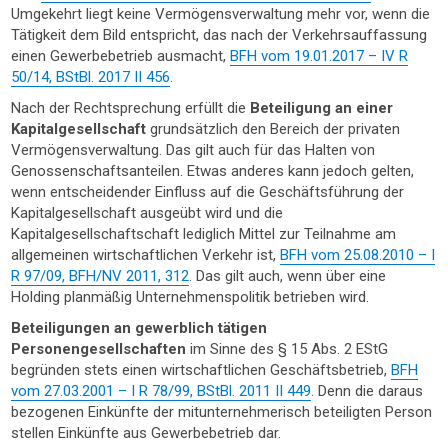
Umgekehrt liegt keine Vermögensverwaltung mehr vor, wenn die
Tätigkeit dem Bild entspricht, das nach der Verkehrsauffassung
einen Gewerbebetrieb ausmacht,
BFH vom 19.01.2017 – IV R
50/14, BStBl. 2017 II 456
.
Nach der Rechtsprechung erfüllt die
Beteiligung an einer
Kapitalgesellschaft
grundsätzlich den Bereich der privaten
Vermögensverwaltung. Das gilt auch für das Halten von
Genossenschaftsanteilen. Etwas anderes kann jedoch gelten,
wenn entscheidender Einfluss auf die Geschäftsführung der
Kapitalgesellschaft ausgeübt wird und die
Kapitalgesellschaftschaft lediglich Mittel zur Teilnahme am
allgemeinen wirtschaftlichen Verkehr ist,
BFH vom 25.08.2010 – I
R 97/09, BFH/NV 2011, 312
. Das gilt auch, wenn über eine
Holding planmäßig Unternehmenspolitik betrieben wird.
Beteiligungen an gewerblich tätigen
Personengesellschaften
im Sinne des § 15 Abs. 2 EStG
begründen stets einen wirtschaftlichen Geschäftsbetrieb,
BFH
vom 27.03.2001 – I R 78/99, BStBl. 2011 II 449
. Denn die daraus
bezogenen Einkünfte der mitunternehmerisch beteiligten Person
stellen Einkünfte aus Gewerbebetrieb dar.