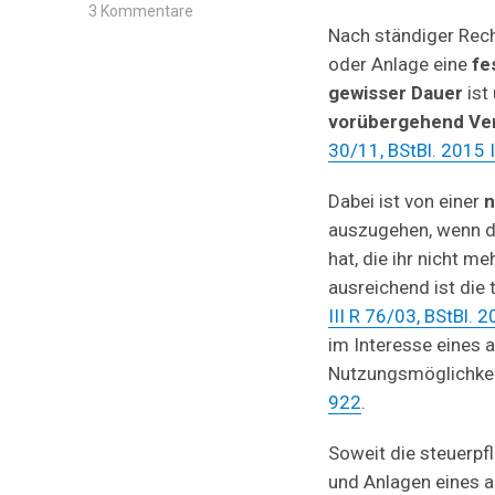
zu
3 Kommentare
§
Nach ständiger Rech
2
oder Anlage eine
fe
Abs.
gewisser Dauer
ist
1
S.
vorübergehend V
1,
30/11, BStBl. 2015 
3
GewStG:
Begründung
Dabei ist von einer
n
Betriebsstätte
auszugehen, wenn di
durch
hat, die ihr nicht 
Beauftragung
einer
ausreichend ist die
Dienstleistungsgesellschaft
III R 76/03, BStBl. 2
im Interesse eines a
Nutzungsmöglichkei
922
.
Soweit die steuerpfl
und Anlagen eines 