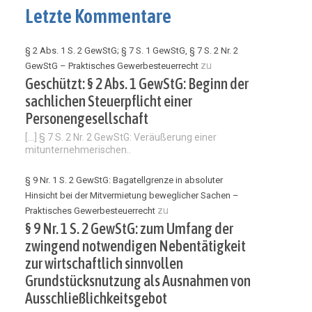
Letzte Kommentare
§ 2 Abs. 1 S. 2 GewStG; § 7 S. 1 GewStG, § 7 S. 2 Nr. 2
zu
GewStG – Praktisches Gewerbesteuerrecht
Geschützt: § 2 Abs. 1 GewStG: Beginn der
sachlichen Steuerpflicht einer
Personengesellschaft
[…] § 7 S. 2 Nr. 2 GewStG: Veräußerung einer
mitunternehmerischen..
§ 9 Nr. 1 S. 2 GewStG: Bagatellgrenze in absoluter
Hinsicht bei der Mitvermietung beweglicher Sachen –
zu
Praktisches Gewerbesteuerrecht
§ 9 Nr. 1 S. 2 GewStG: zum Umfang der
zwingend notwendigen Nebentätigkeit
zur wirtschaftlich sinnvollen
Grundstücksnutzung als Ausnahmen von
Ausschließlichkeitsgebot