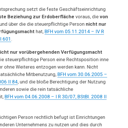
tsprechung setzt die feste Geschäftseinrichtung
ste Beziehung zur Erdoberfläche
voraus, die
von
 und über die die steuerpflichtige Person
nicht nur
erfügungsmacht
hat,
BFH vom 05.11.2014 – IV R
II 601
.
icht nur vorübergehenden Verfügungsmacht
e steuerpflichtige Person eine Rechtsposition inne
mehr ohne Weiteres entzogen werden kann. Nicht
 tatsächliche Mitbenutzung,
BFH vom 30.06.2005 –
006 II 84
, und die bloße Berechtigung der Nutzung
nderen sowie die rein tatsächliche
t,
BFH vom 04.06.2008 – I R 30/07, BStBl. 2008 II
ichtigen Person rechtlich befugt ist Einrichtungen
anderen Unternehmens zu nutzen und dies durch