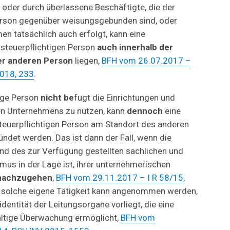
 oder durch überlassene Beschäftigte, die der
Person gegenüber weisungsgebunden sind, oder
n tatsächlich auch erfolgt, kann eine
 steuerpflichtigen Person
auch innerhalb der
er anderen Person
liegen,
BFH vom 26.07.2017 –
2018, 233
.
tige Person
nicht be
fugt die Einrichtungen und
en Unternehmens zu nutzen, kann
dennoch
eine
steuerpflichtigen Person am Standort des anderen
det werden. Das ist dann der Fall, wenn die
nd des zur Verfügung gestellten sachlichen und
mus in der Lage ist, ihrer unternehmerischen
v nachzugehen
,
BFH vom 29.11.2017 – I R 58/15,
 solche eigene Tätigkeit kann angenommen werden,
entität der Leitungsorgane vorliegt, die eine
altige Überwachung ermöglicht,
BFH vom