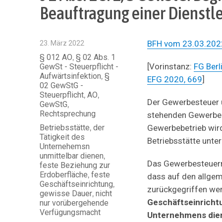
Beauftragung einer Dienstl
Veröffentlicht
BFH vom 23.03.202
23. März 2022
am
Kategorien
§ 012 AO
,
§ 02 Abs. 1
[Vorinstanz:
FG Berl
GewSt - Steuerpflicht -
Aufwärtsinfektion
,
§
EFG 2020, 669
]
02 GewStG -
Steuerpflicht
,
AO
,
Der Gewerbesteuer u
GewStG
,
Rechtsprechung
stehenden Gewerbebe
Schlagwörter
Betriebsstätte
,
der
Gewerbebetrieb wird 
Tätigkeit des
Betriebsstätte unter
Unternehemsn
unmittelbar dienen
,
Das Gewerbesteuerrec
feste Beziehung zur
Erdoberfläche
,
feste
dass auf den allgem
Geschäftseinrichtung
,
zurückgegriffen we
gewisse Dauer
,
nicht
Geschäftseinricht
nur vorübergehende
Verfügungsmacht
Unternehmens die