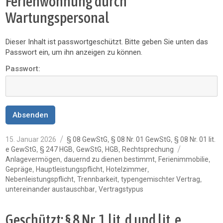
Ferienwohnung durch
Wartungspersonal
Dieser Inhalt ist passwortgeschützt. Bitte geben Sie unten das
Passwort ein, um ihn anzeigen zu können.
Passwort:
Veröffentlicht
Kategorien
,
,
15. Januar 2026
§ 08 GewStG
§ 08 Nr. 01 GewStG
§ 08 Nr. 01 lit.
am
Schlagwör
,
,
,
,
e GewStG
§ 247 HGB
GewStG
HGB
Rechtsprechung
,
,
,
Anlagevermögen
dauernd zu dienen bestimmt
Ferienimmobilie
,
,
,
Gepräge
Hauptleistungspflicht
Hotelzimmer
,
,
,
Nebenleistungspflicht
Trennbarkeit
typengemischter Vertrag
,
untereinander austauschbar
Vertragstypus
Geschützt: § 8 Nr. 1 lit. d und lit. e