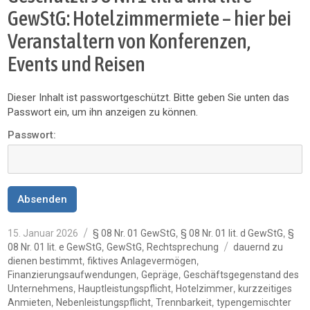
GewStG: Hotelzimmermiete – hier bei
Veranstaltern von Konferenzen,
Events und Reisen
Dieser Inhalt ist passwortgeschützt. Bitte geben Sie unten das
Passwort ein, um ihn anzeigen zu können.
Passwort:
Veröffentlicht
Kategorien
,
,
15. Januar 2026
§ 08 Nr. 01 GewStG
§ 08 Nr. 01 lit. d GewStG
§
am
Schlagwörter
,
,
08 Nr. 01 lit. e GewStG
GewStG
Rechtsprechung
dauernd zu
,
,
dienen bestimmt
fiktives Anlagevermögen
,
,
Finanzierungsaufwendungen
Gepräge
Geschäftsgegenstand des
,
,
,
Unternehmens
Hauptleistungspflicht
Hotelzimmer
kurzzeitiges
,
,
,
Anmieten
Nebenleistungspflicht
Trennbarkeit
typengemischter