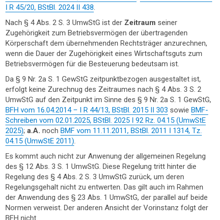
I R 45/20, BStBl. 2024 II 438
.
Nach § 4 Abs. 2 S. 3 UmwStG ist der
Zeitraum
seiner
Zugehörigkeit zum Betriebsvermögen der übertragenden
Körperschaft dem übernehmenden Rechtsträger anzurechnen,
wenn die Dauer der Zugehörigkeit eines Wirtschaftsguts zum
Betriebsvermögen für die Besteuerung bedeutsam ist.
Da § 9 Nr. 2a S. 1 GewStG zeitpunktbezogen ausgestaltet ist,
erfolgt keine Zurechnug des Zeitraumes nach § 4 Abs. 3 S. 2
UmwStG auf den Zeitpunkt im Sinne des § 9 Nr. 2a S. 1 GewStG,
BFH vom 16.04.2014 – I R 44/13, BStBl. 2015 II 303
sowie
BMF-
Schreiben vom 02.01.2025, BStBl. 2025 I 92 Rz. 04.15 (UmwStE
2025)
;
a.A.
noch
BMF vom 11.11.2011, BStBl. 2011 I 1314, Tz.
04.15 (UmwStE 2011)
.
Es kommt auch nicht zur Anwenung der allgemeinen Regelung
des § 12 Abs. 3 S. 1 UmwStG. Diese Regelung tritt hinter die
Regelung des § 4 Abs. 2 S. 3 UmwStG zurück, um deren
Regelungsgehalt nicht zu entwerten. Das gilt auch im Rahmen
der Anwendung des § 23 Abs. 1 UmwStG, der parallel auf beide
Normen verweist. Der anderen Ansicht der Vorinstanz folgt der
BFH nicht.