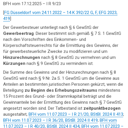
BFH vom 17.12.2025 – I R 9/23
[
FG Düsseldorf vom 24.11.2022 – 14 K 392/22 G, F, EFG 2023,
419
]
Der Gewerbesteuer unterliegt nach § 6 GewStG der
Gewerbeertrag
. Dieser bestimmt sich gemäß § 7 S. 1 GewStG
nach den Vorschriften des Einkommen- und
Körperschaftsteuerrechts für die Ermittlung des Gewinns, der
für gewerbesteuerliche Zwecke zu modifizieren und um
Hinzurechnungen
nach § 8 GewStG zu vermehren und um
Kürzungen
nach § 9 GewStG zu vermindern ist.
Die Summe des Gewinns und der Hinzurechnungen nach § 8
GewStG wird nach § 9 Nr. 2a S. 1 GewStG um die Gewinne aus
Anteilen an bestimmten juristischen Personen gekürzt, wenn die
Beteiligung
zu Beginn des Erhebungszeitraums
mindestens
15 Prozent des Grund- oder Stammkapital beträgt und die
Gewinnanteile bei der Ermittlung des Gewinns nach § 7 GewStG
angesetzt worden sind. Der Tatbestand ist
zeitpunktbezogen
ausgestaltet,
BFH vom 11.07.2023 – I R 21/20, BStBl. 2024 II 413
;
BFH vom 11.07.2023 – I R 36/20, BStBl. 2024 II 419
;
BFH vom
11.07.2023 – I R 40/20, BStBl. 2024 II 434
;
BFH vom 11.07.2023 –