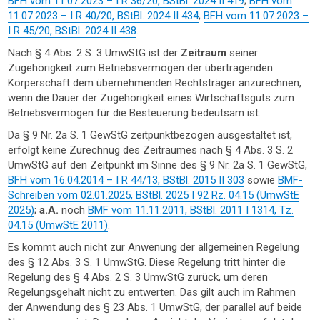
BFH vom 11.07.2023 – I R 36/20, BStBl. 2024 II 419
;
BFH vom
11.07.2023 – I R 40/20, BStBl. 2024 II 434
;
BFH vom 11.07.2023 –
I R 45/20, BStBl. 2024 II 438
.
Nach § 4 Abs. 2 S. 3 UmwStG ist der
Zeitraum
seiner
Zugehörigkeit zum Betriebsvermögen der übertragenden
Körperschaft dem übernehmenden Rechtsträger anzurechnen,
wenn die Dauer der Zugehörigkeit eines Wirtschaftsguts zum
Betriebsvermögen für die Besteuerung bedeutsam ist.
Da § 9 Nr. 2a S. 1 GewStG zeitpunktbezogen ausgestaltet ist,
erfolgt keine Zurechnug des Zeitraumes nach § 4 Abs. 3 S. 2
UmwStG auf den Zeitpunkt im Sinne des § 9 Nr. 2a S. 1 GewStG,
BFH vom 16.04.2014 – I R 44/13, BStBl. 2015 II 303
sowie
BMF-
Schreiben vom 02.01.2025, BStBl. 2025 I 92 Rz. 04.15 (UmwStE
2025)
;
a.A.
noch
BMF vom 11.11.2011, BStBl. 2011 I 1314, Tz.
04.15 (UmwStE 2011)
.
Es kommt auch nicht zur Anwenung der allgemeinen Regelung
des § 12 Abs. 3 S. 1 UmwStG. Diese Regelung tritt hinter die
Regelung des § 4 Abs. 2 S. 3 UmwStG zurück, um deren
Regelungsgehalt nicht zu entwerten. Das gilt auch im Rahmen
der Anwendung des § 23 Abs. 1 UmwStG, der parallel auf beide