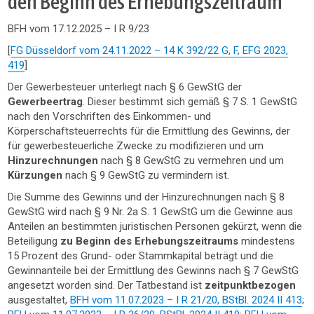
den Beginn des Erhebungszeitraum
BFH vom 17.12.2025 – I R 9/23
[
FG Düsseldorf vom 24.11.2022 – 14 K 392/22 G, F, EFG 2023,
419
]
Der Gewerbesteuer unterliegt nach § 6 GewStG der
Gewerbeertrag
. Dieser bestimmt sich gemäß § 7 S. 1 GewStG
nach den Vorschriften des Einkommen- und
Körperschaftsteuerrechts für die Ermittlung des Gewinns, der
für gewerbesteuerliche Zwecke zu modifizieren und um
Hinzurechnungen
nach § 8 GewStG zu vermehren und um
Kürzungen
nach § 9 GewStG zu vermindern ist.
Die Summe des Gewinns und der Hinzurechnungen nach § 8
GewStG wird nach § 9 Nr. 2a S. 1 GewStG um die Gewinne aus
Anteilen an bestimmten juristischen Personen gekürzt, wenn die
Beteiligung
zu Beginn des Erhebungszeitraums
mindestens
15 Prozent des Grund- oder Stammkapital beträgt und die
Gewinnanteile bei der Ermittlung des Gewinns nach § 7 GewStG
angesetzt worden sind. Der Tatbestand ist
zeitpunktbezogen
ausgestaltet,
BFH vom 11.07.2023 – I R 21/20, BStBl. 2024 II 413
;