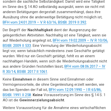
sondern die sachliche Selbständigkeit. Damit wird eine Tätigkeit
im Sinne des § 14 AO selbständig ausgeübt, wenn sie nicht mit
anderen Betätigungen dergestalt zusammenhängt, dass ihre
Ausübung ohne die anderweitige Betätigung nicht möglich ist,
BFH vom 24.01.2019 – V R 63/16, BStBl. 2019 II 392
.
Der Begriff der
Nachhaltigkeit
dient der Ausgrenzung der
gelegentlichen Aktivitäten. Nachhaltig ist eine Tätigkeit, wenn sie
auf Wiederholung angelegt ist,
BFH vom 19.02.2009 – IV R 10/06,
BStBl. 2009 II 533
. Eine Vermutung der Wiederholungsabsicht
liegt vor, wenn tatsächlich mindestens zwei Geschäfte getätigt
wurden. Wird nur ein Geschäft getätigt, fehlt es an einem
nachhaltigen Handeln, wenn sich die Wiederholungsabsicht nicht
aus andere Gründen feststellen lässt,
BFH vom 08.06.2017 – IV
R 30/14, BStBl. 2017 II 1061
.
Keine
Einnahmen
in diesem Sinne sind Einnahmen oder
Vermögensvorteile, die ohne Gegenleistung erzielt werden, wie
das bei Spenden der Fall ist,
BFH vom 12.09.1990 – I R 65/86,
BStBl. 1991 II 258
.
Keine
Voraussetzung im Sinne des § 14 S. 1
AO ist die
Gewinnerzielungsabsicht
.
Weitere Voraussetzung für die Annahme eines wirtschaftlichen