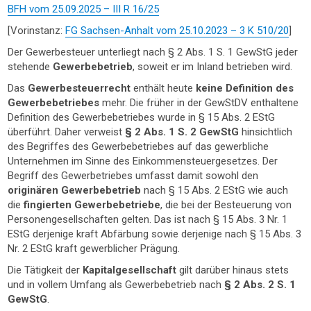
BFH vom 25.09.2025 – III R 16/25
[Vorinstanz:
FG Sachsen-Anhalt vom 25.10.2023 – 3 K 510/20
]
Der Gewerbesteuer unterliegt nach § 2 Abs. 1 S. 1 GewStG jeder
stehende
Gewerbebetrieb
, soweit er im Inland betrieben wird.
Das
Gewerbesteuerrecht
enthält heute
keine Definition des
Gewerbebetriebes
mehr. Die früher in der GewStDV enthaltene
Definition des Gewerbebetriebes wurde in § 15 Abs. 2 EStG
überführt. Daher verweist
§ 2 Abs. 1 S. 2 GewStG
hinsichtlich
des Begriffes des Gewerbebetriebes auf das gewerbliche
Unternehmen im Sinne des Einkommensteuergesetzes. Der
Begriff des Gewerbetriebes umfasst damit sowohl den
originären Gewerbebetrieb
nach § 15 Abs. 2 EStG wie auch
die
fingierten Gewerbebetriebe
, die bei der Besteuerung von
Personengesellschaften gelten. Das ist nach § 15 Abs. 3 Nr. 1
EStG derjenige kraft Abfärbung sowie derjenige nach § 15 Abs. 3
Nr. 2 EStG kraft gewerblicher Prägung.
Die Tätigkeit der
Kapitalgesellschaft
gilt darüber hinaus stets
und in vollem Umfang als Gewerbebetrieb nach
§ 2 Abs. 2 S. 1
GewStG
.