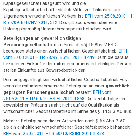
Kapitalgesellschaft ausgeübt wird und die
Kapitalgesellschaftschaft lediglich Mittel zur Teilnahme am
allgemeinen wirtschaftlichen Verkehr ist,
BFH vom 25.08.2010 – I
R 97/09, BFH/NV 2011, 312
. Das gilt auch, wenn über eine
Holding planmäßig Unternehmenspolitik betrieben wird.
Beteiligungen an gewerblich tätigen
Personengesellschaften
im Sinne des § 15 Abs. 2 EStG
begründen stets einen wirtschaftlichen Geschäftsbetrieb,
BFH
vom 27.03.2001 – I R 78/99, BStBl. 2011 II 449
. Denn die daraus
bezogenen Einkünfte der mitunternehmerisch beteiligten Person
stellen Einkünfte aus Gewerbebetrieb dar.
Dem entgegen liegt kein wirtschaftlicher Geschäftsbetrieb vor,
wenn die mitunternehmerische Beteiligung an einer
gewerblich
geprägten Personengesellschaft
besteht,
BFH vom
25.05.2011 – I R 60/10, BStBl. 2011 II 858
. Die Rechtsfolge der
gewerblichen Prägung strahlt nicht auf die Qualifikation als
wirtschaftlicher Geschäftsbetrieb im Sinne des § 14 S. 3 AO aus.
Mehrere Beteiligungen dieser Art werden nach § 64 Abs. 2 AO
als ein einheitlicher wirtschaftlicher Geschäftsbetrieb behandelt,
BFH vom 25.05.2011 – I R 60/10, BStBl. 2011 II 858
.