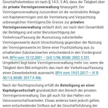
Geschäftsbetriebes ist nach § 14 S. 3 AO, dass die Tätigkeit über
die
private Vermögensverwaltung
hinausgeht. Der
Vermögensverwaltung zuzuordnen ist die verzinsliche Anlage
von Kapitalvermögen und die Vermietung und Verpachtung
unbeweglichen Vermögens.Die Grenze zur
privaten
Vermögensverwaltung
verläuft dort, wo nach dem Gesamtbild
der Betätigung und unter Berücksichtigung der
Verkehrsauffassung die Ausnutzung substantieller
Vermögenswerte durch Umschichtung gegenüber der Nutzung
der Vermögenswerte im Sinne einer Fruchtziehung aus zu
erhaltenden Substanzwerten entscheidend in den Vordergrund
tritt,
BFH vom 10.12.2001 – GrS 1/98, BStBl. 2002 II 291
.
Umgekehrt liegt keine Vermögensverwaltung mehr vor, wenn die
Tätigkeit dem Bild entspricht, das nach der Verkehrsauffassung
einen Gewerbebetrieb ausmacht,
BFH vom 19.01.2017 – IV R
50/14, BStBl. 2017 II 456
.
Nach der Rechtsprechung erfüllt die
Beteiligung an einer
Kapitalgesellschaft
grundsätzlich den Bereich der privaten
Vermögensverwaltung. Das gilt auch für das Halten von
Genossenschaftsanteilen. Etwas anderes kann jedoch gelten,
wenn entscheidender Einfluss auf die Geschäftsführung der