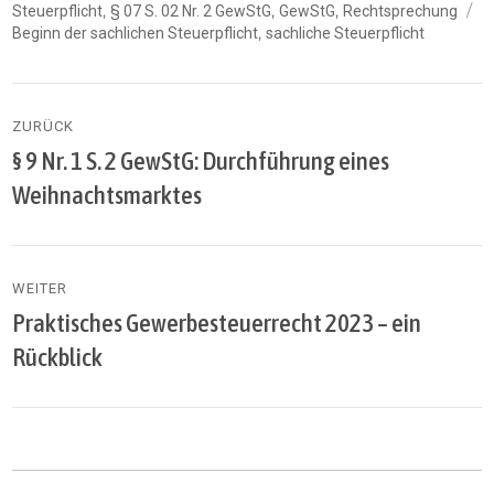
am
S
,
,
,
Steuerpflicht
§ 07 S. 02 Nr. 2 GewStG
GewStG
Rechtsprechung
,
Beginn der sachlichen Steuerpflicht
sachliche Steuerpflicht
Beitragsnavigation
ZURÜCK
§ 9 Nr. 1 S. 2 GewStG: Durchführung eines
Vorheriger
Beitrag:
Weihnachtsmarktes
WEITER
Praktisches Gewerbesteuerrecht 2023 – ein
Nächster
Beitrag:
Rückblick