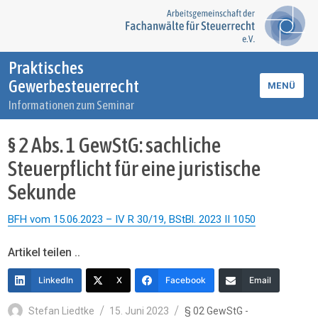
Praktisches
Gewerbesteuerrecht
MENÜ
Informationen zum Seminar
§ 2 Abs. 1 GewStG: sachliche
Steuerpflicht für eine juristische
Sekunde
BFH vom 15.06.2023 – IV R 30/19, BStBl. 2023 II 1050
Artikel teilen ..
LinkedIn
X
Facebook
Email
Autor
Veröffentlicht
Kategorien
Stefan Liedtke
15. Juni 2023
§ 02 GewStG -