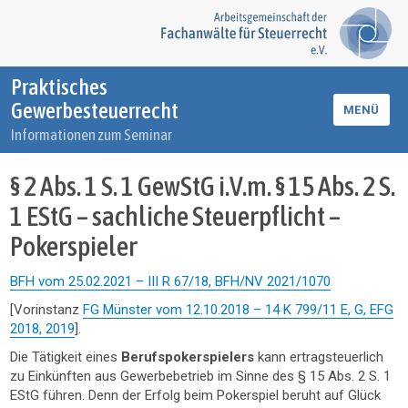
Praktisches
Gewerbesteuerrecht
MENÜ
Informationen zum Seminar
§ 2 Abs. 1 S. 1 GewStG i.V.m. § 15 Abs. 2 S.
1 EStG – sachliche Steuerpflicht –
Pokerspieler
BFH vom 25.02.2021 – III R 67/18, BFH/NV 2021/1070
[Vorinstanz
FG Münster vom 12.10.2018 – 14 K 799/11 E, G, EFG
2018, 2019
].
Die Tätigkeit eines
Berufspokerspielers
kann ertragsteuerlich
zu Einkünften aus Gewerbebetrieb im Sinne des § 15 Abs. 2 S. 1
EStG führen. Denn der Erfolg beim Pokerspiel beruht auf Glück