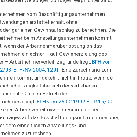
und dessen Weisungen zu folgen verpflichtet sind,
unternehmen vom Beschäftigungsunternehmen
ufwendungen erstattet erhält, ohne
oder gar einen Gewinnaufschlag zu berechnen. Die
beitnehmer beim Anstellungsunternehmen kommt
ht, wenn der Arbeitnehmerüberlassung an das
rnehmen ein echter – auf Gewinnerzielung des
er – Arbeitnehmerverleih zugrunde liegt,
BFH vom
42/03, BFH/NV 2004, 1291
. Eine Zurechnung zum
nehmen kommt umgekehrt nicht in Frage, wenn der
sächliche Tätigkeitsbereich der verliehenen
 ausschließlich im Betrieb des
rnehmens liegt,
BFH vom 26.02.1992 – I R 16/90,
 Gehen Arbeitsverhältnisse im Rahmen eines
vertrages
auf das Beschäftigungsunternehmen über,
er dem einheitlichen Anstellungs- und
ernehmen zuzurechnen.