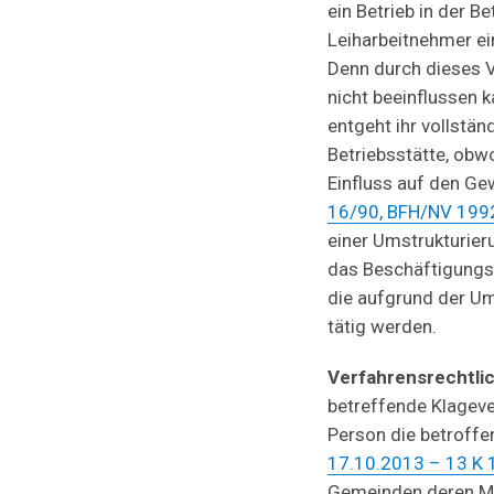
ein Betrieb in der B
Leiharbeitnehmer ein
Denn durch dieses 
nicht beeinflussen k
entgeht ihr vollst
Betriebsstätte, obw
Einfluss auf den Ge
16/90, BFH/NV 199
einer Umstrukturieru
das Beschäftigungsu
die aufgrund der Um
tätig werden.
Verfahrensrechtlic
betreffende Klageve
Person die betroff
17.10.2013 – 13 K 
Gemeinden deren Me