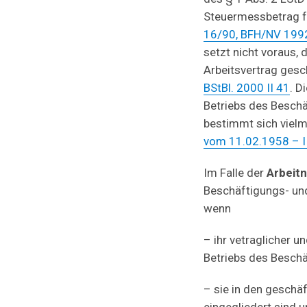
Steuermessbetrag f
16/90, BFH/NV 199
setzt nicht voraus,
Arbeitsvertrag ges
BStBl. 2000 II 41
. D
Betriebs des Besch
bestimmt sich vielm
vom 11.02.1958 – I 
Im Falle der
Arbeit
Beschäftigungs- un
wenn
– ihr vetraglicher u
Betriebs des Beschä
– sie in den gesch