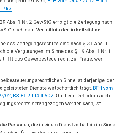
eit ausgedrückt wird,
BFH vom 04.07.2012 – II R
II 782
.
 29 Abs. 1 Nr. 2 GewStG erfolgt die Zerlegung nach
GewStG nach dem
Verhältnis der Arbeitslöhne
.
nne des Zerlegungsrechtes sind nach § 31 Abs. 1
h die Vergütungen im Sinne des § 19 Abs. 1 Nr. 1
 trifft das Gewerbesteuerrecht zur Frage, wer
pelbesteuerungsrechtlichen Sinne ist derjenige, der
e geleisteten Dienste wirtschaftlich trägt,
BFH vom
9/02, BStBl. 2004 II 602
. Ob diese Definition auch
egungsrechts herangezogen werden kann, ist
 die Personen, die in einem Dienstverhältnis im Sinne
V stehen, für das der zu zerlegende