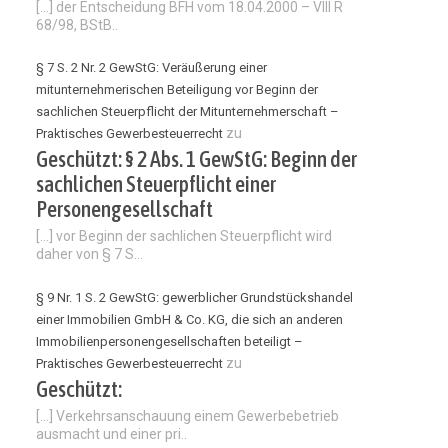
[…] der Entscheidung BFH vom 18.04.2000 – VIII R
68/98, BStB..
§ 7 S. 2 Nr. 2 GewStG: Veräußerung einer
mitunternehmerischen Beteiligung vor Beginn der
sachlichen Steuerpflicht der Mitunternehmerschaft –
zu
Praktisches Gewerbesteuerrecht
Geschützt: § 2 Abs. 1 GewStG: Beginn der
sachlichen Steuerpflicht einer
Personengesellschaft
[…] vor Beginn der sachlichen Steuerpflicht wird
daher von § 7 S...
§ 9 Nr. 1 S. 2 GewStG: gewerblicher Grundstückshandel
einer Immobilien GmbH & Co. KG, die sich an anderen
Immobilienpersonengesellschaften beteiligt –
zu
Praktisches Gewerbesteuerrecht
Geschützt:
[…] Verkehrsanschauung einem Gewerbebetrieb
ausmacht und einer pri..