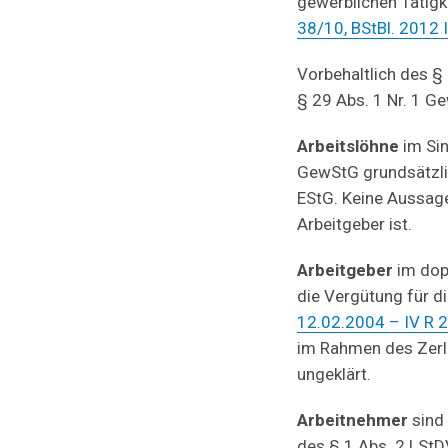
gewerblichen Tätigk
38/10, BStBl. 2012 
Vorbehaltlich des §
§ 29 Abs. 1 Nr. 1 
Arbeitslöhne
im Si
GewStG grundsätzlic
EStG. Keine Aussage
Arbeitgeber ist.
Arbeitgeber
im dop
die Vergütung für di
12.02.2004 – IV R 2
im Rahmen des Zerl
ungeklärt.
Arbeitnehmer
sind
des § 1 Abs. 2 LStD