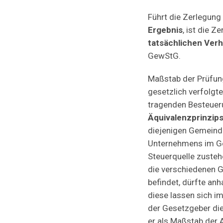
Führt die Zerlegung
Ergebnis
, ist die 
tatsächlichen Verh
GewStG.
Maßstab der Prüfu
gesetzlich verfolgt
tragenden Besteuer
Äquivalenzprinzip
diejenigen Gemeinde
Unternehmens im Ge
Steuerquelle zusteh
die verschiedenen G
befindet, dürfte an
diese lassen sich i
der Gesetzgeber die
er als Maßstab der 