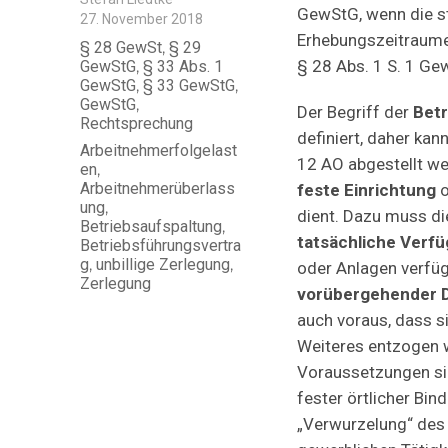
GewStG, wenn die st
Veröffentlicht
27. November 2018
am
Erhebungszeitraumes
Kategorien
§ 28 GewSt
,
§ 29
§ 28 Abs. 1 S. 1 Ge
GewStG
,
§ 33 Abs. 1
GewStG
,
§ 33 GewStG
,
GewStG
,
Der Begriff der
Betr
Rechtsprechung
definiert, daher kan
Schlagwörter
Arbeitnehmerfolgelast
12 AO abgestellt wer
en
,
Arbeitnehmerüberlass
feste Einrichtung
o
ung
,
dient. Dazu muss di
Betriebsaufspaltung
,
tatsächliche Verf
Betriebsführungsvertra
g
,
unbillige Zerlegung
,
oder Anlagen verfü
Zerlegung
vorübergehender 
auch voraus, dass s
Weiteres entzogen 
Voraussetzungen sin
fester örtlicher Bi
„Verwurzelung“ des