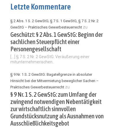
Letzte Kommentare
§ 2 Abs. 1 S. 2 GewStG; § 7 S. 1 GewStG, § 7 S. 2 Nr. 2
zu
GewStG – Praktisches Gewerbesteuerrecht
Geschützt: § 2 Abs. 1 GewStG: Beginn der
sachlichen Steuerpflicht einer
Personengesellschaft
[…] § 7 S. 2 Nr. 2 GewStG: Veräußerung einer
mitunternehmerischen..
§ 9 Nr. 1 S. 2 GewStG: Bagatellgrenze in absoluter
Hinsicht bei der Mitvermietung beweglicher Sachen –
zu
Praktisches Gewerbesteuerrecht
§ 9 Nr. 1 S. 2 GewStG: zum Umfang der
zwingend notwendigen Nebentätigkeit
zur wirtschaftlich sinnvollen
Grundstücksnutzung als Ausnahmen von
Ausschließlichkeitsgebot