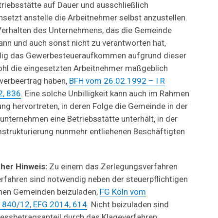
etriebsstätte auf Dauer und ausschließlich
setzt anstelle die Arbeitnehmer selbst anzustellen.
Verhalten des Unternehmens, das die Gemeinde
ann und auch sonst nicht zu verantworten hat,
ändig das Gewerbesteueraufkommen aufgrund dieser
ohl die eingesetzten Arbeitnehmer maßgeblich
werbeertrag haben,
BFH vom 26.02.1992 – I R
2, 836
. Eine solche Unbilligkeit kann auch im Rahmen
ng hervortreten, in deren Folge die Gemeinde in der
nternehmen eine Betriebsstätte unterhält, in der
strukturierung nunmehr entliehenen Beschäftigten
her Hinweis:
Zu einem das Zerlegungsverfahren
rfahren sind notwendig neben der steuerpflichtigen
enen Gemeinden beizuladen,
FG Köln vom
1840/12, EFG 2014, 614
. Nicht beizuladen sind
ssbetragsanteil durch das Klageverfahren