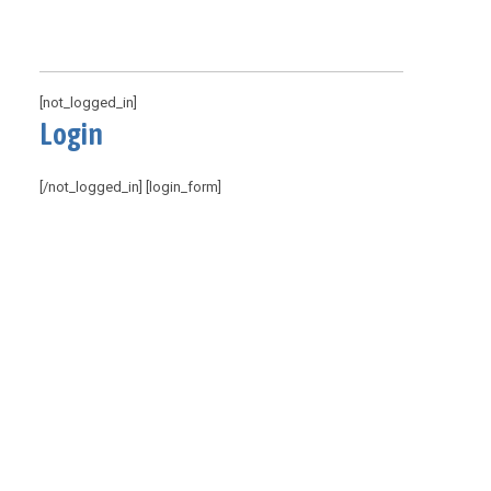
[not_logged_in]
Login
[/not_logged_in] [login_form]