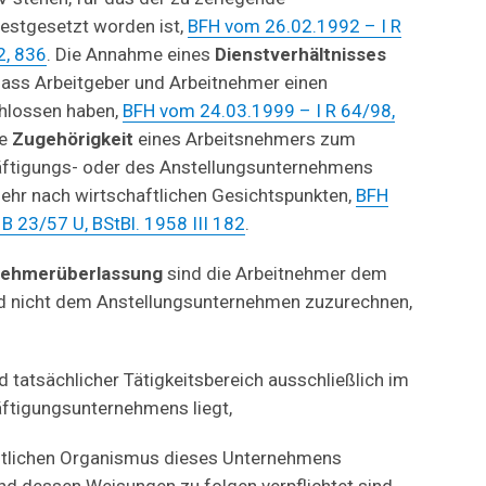
estgesetzt worden ist,
BFH vom 26.02.1992 – I R
2, 836
. Die Annahme eines
Dienstverhältnisses
 dass Arbeitgeber und Arbeitnehmer einen
chlossen haben,
BFH vom 24.03.1999 – I R 64/98,
ie
Zugehörigkeit
eines Arbeitsnehmers zum
äftigungs- oder des Anstellungsunternehmens
ehr nach wirtschaftlichen Gesichtspunkten,
BFH
B 23/57 U, BStBl. 1958 III 182
.
nehmerüberlassung
sind die Arbeitnehmer dem
d nicht dem Anstellungsunternehmen zuzurechnen,
nd tatsächlicher Tätigkeitsbereich ausschließlich im
ftigungsunternehmens liegt,
äftlichen Organismus dieses Unternehmens