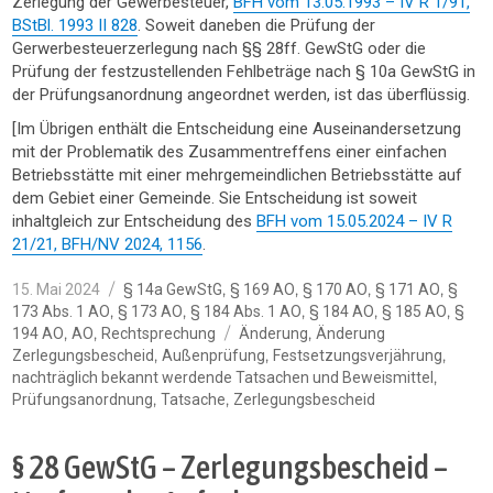
Zerlegung der Gewerbesteuer,
BFH vom 13.05.1993 – IV R 1/91,
BStBl. 1993 II 828
. Soweit daneben die Prüfung der
Gerwerbesteuerzerlegung nach §§ 28ff. GewStG oder die
Prüfung der festzustellenden Fehlbeträge nach § 10a GewStG in
der Prüfungsanordnung angeordnet werden, ist das überflüssig.
[Im Übrigen enthält die Entscheidung eine Auseinandersetzung
mit der Problematik des Zusammentreffens einer einfachen
Betriebsstätte mit einer mehrgemeindlichen Betriebsstätte auf
dem Gebiet einer Gemeinde. Sie Entscheidung ist soweit
inhaltgleich zur Entscheidung des
BFH vom 15.05.2024 – IV R
21/21, BFH/NV 2024, 1156
.
Veröffentlicht
Kategorien
,
,
,
,
15. Mai 2024
§ 14a GewStG
§ 169 AO
§ 170 AO
§ 171 AO
§
am
,
,
,
,
,
173 Abs. 1 AO
§ 173 AO
§ 184 Abs. 1 AO
§ 184 AO
§ 185 AO
§
Schlagwörter
,
,
,
194 AO
AO
Rechtsprechung
Änderung
Änderung
,
,
,
Zerlegungsbescheid
Außenprüfung
Festsetzungsverjährung
,
nachträglich bekannt werdende Tatsachen und Beweismittel
,
,
Prüfungsanordnung
Tatsache
Zerlegungsbescheid
§ 28 GewStG – Zerlegungsbescheid –