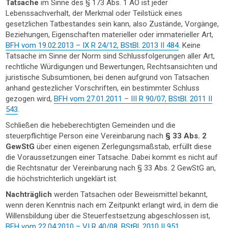
Tatsache
im Sinne des § 173 Abs. 1 AO ist jeder
Lebenssachverhalt, der Merkmal oder Teilstück eines
gesetzlichen Tatbestandes sein kann, also Zustände, Vorgänge,
Beziehungen, Eigenschaften materieller oder immaterieller Art,
BFH vom 19.02.2013 – IX R 24/12, BStBl. 2013 II 484
. Keine
Tatsache im Sinne der Norm sind Schlussfolgerungen aller Art,
rechtliche Würdigungen und Bewertungen, Rechtsansichten und
juristische Subsumtionen, bei denen aufgrund von Tatsachen
anhand gestezlicher Vorschriften, ein bestimmter Schluss
gezogen wird,
BFH vom 27.01.2011 – III R 90/07, BStBl. 2011 II
543
.
Schließen die hebeberechtigten Gemeinden und die
steuerpflichtige Person eine Vereinbarung nach
§ 33 Abs. 2
GewStG
über einen eigenen Zerlegungsmaßstab, erfüllt diese
die Voraussetzungen einer Tatsache. Dabei kommt es nicht auf
die Rechtsnatur der Vereinbarung nach § 33 Abs. 2 GewStG an,
die höchstrichterlich ungeklärt ist.
Nachträglich
werden Tatsachen oder Beweismittel bekannt,
wenn deren Kenntnis nach em Zeitpunkt erlangt wird, in dem die
Willensbildung über die Steuerfestsetzung abgeschlossen ist,
BFH vom 22.04.2010 – VI R 40/08, BStBl. 2010 II 951
.