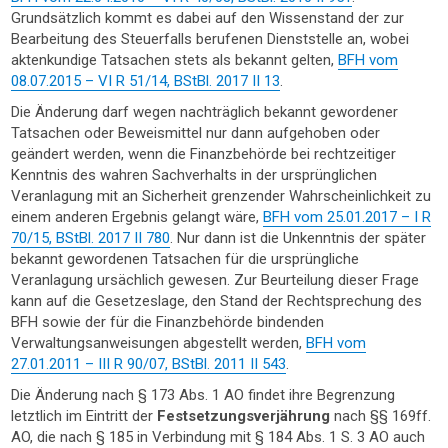
Grundsätzlich kommt es dabei auf den Wissenstand der zur
Bearbeitung des Steuerfalls berufenen Dienststelle an, wobei
aktenkundige Tatsachen stets als bekannt gelten,
BFH vom
08.07.2015 – VI R 51/14, BStBl. 2017 II 13
.
Die Änderung darf wegen nachträglich bekannt gewordener
Tatsachen oder Beweismittel nur dann aufgehoben oder
geändert werden, wenn die Finanzbehörde bei rechtzeitiger
Kenntnis des wahren Sachverhalts in der ursprünglichen
Veranlagung mit an Sicherheit grenzender Wahrscheinlichkeit zu
einem anderen Ergebnis gelangt wäre,
BFH vom 25.01.2017 – I R
70/15, BStBl. 2017 II 780
. Nur dann ist die Unkenntnis der später
bekannt gewordenen Tatsachen für die ursprüngliche
Veranlagung ursächlich gewesen. Zur Beurteilung dieser Frage
kann auf die Gesetzeslage, den Stand der Rechtsprechung des
BFH sowie der für die Finanzbehörde bindenden
Verwaltungsanweisungen abgestellt werden,
BFH vom
27.01.2011 – III R 90/07, BStBl. 2011 II 543
.
Die Änderung nach § 173 Abs. 1 AO findet ihre Begrenzung
letztlich im Eintritt der
Festsetzungsverjährung
nach §§ 169ff.
AO, die nach § 185 in Verbindung mit § 184 Abs. 1 S. 3 AO auch