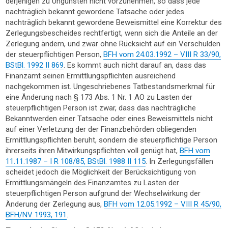
derjenigen zu Ungunsten nicht vorzunehmen, so dass jede
nachträglich bekannt gewordene Tatsache oder jedes
nachträglich bekannt gewordene Beweismittel eine Korrektur des
Zerlegungsbescheides rechtfertigt, wenn sich die Anteile an der
Zerlegung ändern, und zwar ohne Rücksicht auf ein Verschulden
der steuerpflichtigen Person,
BFH vom 24.03.1992 – VIII R 33/90,
BStBl. 1992 II 869
. Es kommt auch nicht darauf an, dass das
Finanzamt seinen Ermittlungspflichten ausreichend
nachgekommen ist. Ungeschriebenes Tatbestandsmerkmal für
eine Änderung nach § 173 Abs. 1 Nr. 1 AO zu Lasten der
steuerpflichtigen Person ist zwar, dass das nachträgliche
Bekanntwerden einer Tatsache oder eines Beweismittels nicht
auf einer Verletzung der der Finanzbehörden obliegenden
Ermittlungspflichten beruht, sondern die steuerpflichtige Person
ihrerseits ihren Mitwirkungspflichten voll genügt hat,
BFH vom
11.11.1987 – I R 108/85, BStBl. 1988 II 115
. In Zerlegungsfällen
scheidet jedoch die Möglichkeit der Berücksichtigung von
Ermittlungsmängeln des Finanzamtes zu Lasten der
steuerpflichtigen Person aufgrund der Wechselwirkung der
Änderung der Zerlegung aus,
BFH vom 12.05.1992 – VIII R 45/90,
BFH/NV 1993, 191
.