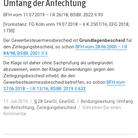
Umfang der Anfechtung
BFH vom 11.07.2019 – I R 26/18, BStBl. 2022 II 93
[Vorinstanz: FG Köln vom 19.07.2018 – 6 K 2507/16, EFG 2018,
1730]
Der Gewerbesteuermessbescheid ist
Grundlagenbescheid
für
den Zerlegungsbescheid, so schon
BFH vom 28.06.2000 – I R
84/98, BStBl. 2001 II 3
.
Die Klage ist daher ohne Sachprüfung als unbegründet
abzuweisen, wenn der Kläger Einwendungen gegen den
Zerlegungsbescheid erhebt, die den
Gewerbesteuermessbescheid betreffen, so schon
BFH vom
27.06.2018 – I R 13/16, BStBl. 2019 II 632
.
Veröffentlicht
Kategorien
Schlagwörter
,
,
11. Juli 2019
§ 28 GewSt
GewStG
Bindungswirkung
Umfang
am
,
der Anfechtung
Zerlegungsbescheid
Schreiben Sie einen
zu
Kommentar
§
28
GewStG