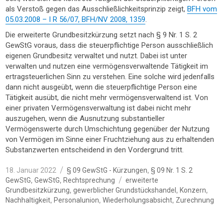
als Verstoß gegen das Ausschließlichkeitsprinzip zeigt,
BFH vom
05.03.2008 – I R 56/07, BFH/NV 2008, 1359
.
Die erweiterte Grundbesitzkürzung setzt nach § 9 Nr. 1 S. 2
GewStG voraus, dass die steuerpflichtige Person ausschließlich
eigenen Grundbesitz verwaltet und nutzt. Dabei ist unter
verwalten und nutzen eine vermögensverwaltende Tätigkeit im
ertragsteuerlichen Sinn zu verstehen. Eine solche wird jedenfalls
dann nicht ausgeübt, wenn die steuerpflichtige Person eine
Tätigkeit ausübt, die nicht mehr vermögensverwaltend ist. Von
einer privaten Vermögensverwaltung ist dabei nicht mehr
auszugehen, wenn die Ausnutzung substantieller
Vermögenswerte durch Umschichtung gegenüber der Nutzung
von Vermögen im Sinne einer Fruchtziehung aus zu erhaltenden
Substanzwerten entscheidend in den Vordergrund tritt.
Veröffentlicht
Kategorien
,
18. Januar 2022
§ 09 GewStG - Kürzungen
§ 09 Nr. 1 S. 2
am
Schlagwörter
,
,
GewStG
GewStG
Rechtsprechung
erweiterte
,
,
,
Grundbesitzkürzung
gewerblicher Grundstückshandel
Konzern
,
,
,
Nachhaltigkeit
Personalunion
Wiederholungsabsicht
Zurechnung