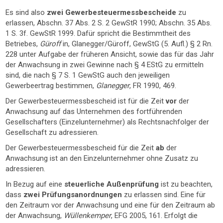
Es sind also
zwei Gewerbesteuermessbescheide
zu
erlassen, Abschn. 37 Abs. 2 S. 2 GewStR 1990; Abschn. 35 Abs.
1 S. 3f. GewStR 1999. Dafür spricht die Bestimmtheit des
Betriebes,
Güroff
in, Glanegger/Güroff, GewStG (5. Aufl.) § 2 Rn.
228 unter Aufgabe der früheren Ansicht, sowie das für das Jahr
der Anwachsung in zwei Gewinne nach § 4 EStG zu ermitteln
sind, die nach § 7 S. 1 GewStG auch den jeweiligen
Gewerbeertrag bestimmen,
Glanegger
, FR 1990, 469.
Der Gewerbesteuermessbescheid ist für die Zeit
vor
der
Anwachsung auf das Unternehmen des fortführenden
Gesellschafters (Einzelunternehmer) als Rechtsnachfolger der
Gesellschaft zu adressieren.
Der Gewerbesteuermessbescheid für die Zeit
ab
der
Anwachsung ist an den Einzelunternehmer ohne Zusatz zu
adressieren.
In Bezug auf eine
steuerliche Außenprüfung
ist zu beachten,
dass
zwei Prüfungsanordnungen
zu erlassen sind. Eine für
den Zeitraum vor der Anwachsung und eine für den Zeitraum ab
der Anwachsung,
Wüllenkemper
, EFG 2005, 161. Erfolgt die