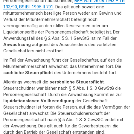
Personengesellschaft ausscheiden,
BFH vom 26.08.1993 – I R
133/90, BStBl. 1995 II 791
. Das gilt auch soweit eine
mitunternehmerisch beteiligte Person weder am Gewinn und
Verlust der Mitunternehmerschaft beteiligt noch
vermögensmäßig an den stillen Reserversen oder am
Liquidationserlös der Personengesellschaft beteiligt ist. Der
Anwendungsfall des § 2 Abs. 5 S. 1 GewStG ist im Fall der
Anwachsung
aufgrund des Ausscheidens des vorletzten
Gesellschafters nicht eröffnet.
Im Fall der Anwachsung führt der Gesellschafter, auf den die
Mitunternehmerschaft anwächst, das Unternehmen fort. Die
sachliche Steuerpflicht
des Unternehmens besteht fort.
Allerdings wechselt die
persönliche Steuerpflicht
.
Steuerschuldner war bisher nach § 5 Abs. 1 S. 3 GewStG die
Personengesellschaft. Durch die Anwachsung kommt es zur
liquidationslosen Vollbeendigung
der Gesellschaft.
Steuerschuldner ist fortan die Person, auf die das Vermögen der
Gesellschaft anwächst. Die Steuerschuldnerschaft der
Personengesellschaft nach § 5 Abs. 1 S. 3 GewStG endet mit
der Anwachsung. Das gilt auch für die Gewerbesteuern, die
durch den Betrieb der Gesellschaft entstanden sind.