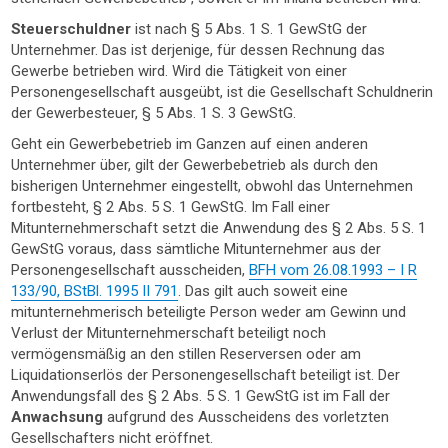
Steuerschuldner
ist nach § 5 Abs. 1 S. 1 GewStG der
Unternehmer. Das ist derjenige, für dessen Rechnung das
Gewerbe betrieben wird. Wird die Tätigkeit von einer
Personengesellschaft ausgeübt, ist die Gesellschaft Schuldnerin
der Gewerbesteuer, § 5 Abs. 1 S. 3 GewStG.
Geht ein Gewerbebetrieb im Ganzen auf einen anderen
Unternehmer über, gilt der Gewerbebetrieb als durch den
bisherigen Unternehmer eingestellt, obwohl das Unternehmen
fortbesteht, § 2 Abs. 5 S. 1 GewStG. Im Fall einer
Mitunternehmerschaft setzt die Anwendung des § 2 Abs. 5 S. 1
GewStG voraus, dass sämtliche Mitunternehmer aus der
Personengesellschaft ausscheiden,
BFH vom 26.08.1993 – I R
133/90, BStBl. 1995 II 791
. Das gilt auch soweit eine
mitunternehmerisch beteiligte Person weder am Gewinn und
Verlust der Mitunternehmerschaft beteiligt noch
vermögensmäßig an den stillen Reserversen oder am
Liquidationserlös der Personengesellschaft beteiligt ist. Der
Anwendungsfall des § 2 Abs. 5 S. 1 GewStG ist im Fall der
Anwachsung
aufgrund des Ausscheidens des vorletzten
Gesellschafters nicht eröffnet.