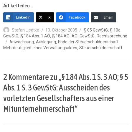
Artikel teilen ..
LinkedIn
X
Facebook
Email
Autor
Veröffentlicht
Kategorien
,
Stefan Liedtke
13. Oktober 2005
§ 05 GewStG
§ 10a
am
,
,
,
,
,
GewStG
§ 184 Abs. 1 AO
§ 184 AO
AO
GewStG
Rechtsprechung
Schlagwörter
,
,
,
Anwachsung
Auslegung
Ende der Steuerschuldnerschaft
,
Mehrdeutigkeit eines Verwaltungsaktes
Steuerschuldnerschaft
2 Kommentare zu „§ 184 Abs. 1 S. 3 AO; § 5
Abs. 1 S. 3 GewStG: Ausscheiden des
vorletzten Gesellschafters aus einer
Mitunternehmerschaft“