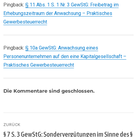
Pingback:
§ 11 Abs. 1 S. 1 Nr. 3 GewStG: Freibetrag im
Erhebungszeitraum der Anwachsung – Praktisches
Gewerbesteuerrecht
Pingback:
§ 10a GewStG: Anwachsung eines
Personenunternehmen auf den eine Kapitalgesellschaft –
Praktisches Gewerbesteuerrecht
Die Kommentare sind geschlossen.
Beitragsnavigation
ZURÜCK
§ 7 S. 3 GewStG: Sondervergütungen im Sinne des §
Vorheriger