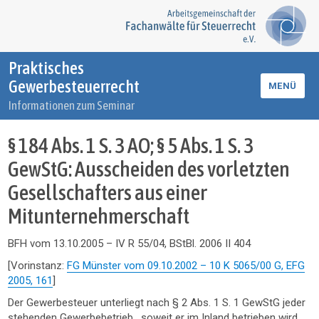
Praktisches
Gewerbesteuerrecht
MENÜ
Informationen zum Seminar
§ 184 Abs. 1 S. 3 AO; § 5 Abs. 1 S. 3
GewStG: Ausscheiden des vorletzten
Gesellschafters aus einer
Mitunternehmerschaft
BFH vom 13.10.2005 – IV R 55/04, BStBl. 2006 II 404
[Vorinstanz:
FG Münster vom 09.10.2002 – 10 K 5065/00 G, EFG
2005, 161
]
Der Gewerbesteuer unterliegt nach § 2 Abs. 1 S. 1 GewStG jeder
stehenden Gewerbebetrieb , soweit er im Inland betrieben wird.