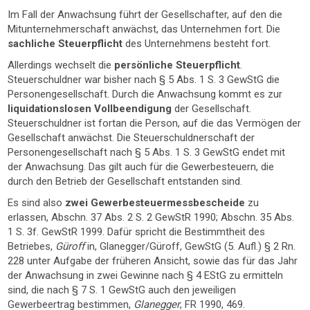
Im Fall der Anwachsung führt der Gesellschafter, auf den die
Mitunternehmerschaft anwächst, das Unternehmen fort. Die
sachliche Steuerpflicht
des Unternehmens besteht fort.
Allerdings wechselt die
persönliche Steuerpflicht
.
Steuerschuldner war bisher nach § 5 Abs. 1 S. 3 GewStG die
Personengesellschaft. Durch die Anwachsung kommt es zur
liquidationslosen Vollbeendigung
der Gesellschaft.
Steuerschuldner ist fortan die Person, auf die das Vermögen der
Gesellschaft anwächst. Die Steuerschuldnerschaft der
Personengesellschaft nach § 5 Abs. 1 S. 3 GewStG endet mit
der Anwachsung. Das gilt auch für die Gewerbesteuern, die
durch den Betrieb der Gesellschaft entstanden sind.
Es sind also
zwei Gewerbesteuermessbescheide
zu
erlassen, Abschn. 37 Abs. 2 S. 2 GewStR 1990; Abschn. 35 Abs.
1 S. 3f. GewStR 1999. Dafür spricht die Bestimmtheit des
Betriebes,
Güroff
in, Glanegger/Güroff, GewStG (5. Aufl.) § 2 Rn.
228 unter Aufgabe der früheren Ansicht, sowie das für das Jahr
der Anwachsung in zwei Gewinne nach § 4 EStG zu ermitteln
sind, die nach § 7 S. 1 GewStG auch den jeweiligen
Gewerbeertrag bestimmen,
Glanegger
, FR 1990, 469.