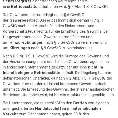
Schiffsregister
eingetragenen Kauffahrteischiff
eine
Betriebsstätte
unterhalten wird, § 2 Abs. 1 S. 3 GewStG.
Der Gewerbesteuer unterliegt nach § 6 GewStG
der
Gewerbeertrag
. Dieser bestimmt sich gemäß § 7 S. 1
GewStG nach den Vorschriften des Einkommen- und
Körperschaftsteuerrechts für die Ermittlung des Gewinns, der
für gewerbesteuerliche Zwecke zu modifizieren und
um
Hinzurechnungen
nach § 8 GewStG zu vermehren und
um
Kürzungen
nach § 9 GewStG zu vermindern ist.
Nach § 9 Nr. 3 S. 1 GewStG wird die Summe des Gewinns und
der Hinzurechnungen um den Teil des Gewerbeertrages eines
inländischen Unternehmens gekürzt, der auf eine
nicht im
Inland belegene Betriebsstätte
enthält. Die Regelung hat rein
deklaratorischen Charakter, da nach § 2 Abs. 1 S. 1 GewStG der
Gewerbesteuer nur der im Inland betriebene Gewerbebetrieb
unterliegt. Die Erfassung des Gewinns, der in einer ausländischen
Betriebsstätte erzielt wird, ist bereits strukturell ausgeschlossen.
Bei Unternehmen, die ausschließlich den
Betrieb
von eigenen
oder gecharterten
Handelsschiffen im internationalen
Verkehr
zum Gegenstand haben, gelten 80 % des