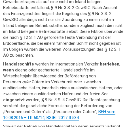
Gewerbeertrages als auf eine nicht im Inland belegen
Betriebsstätte entfallend, § 9 Nr. 3 S. 2 GewStG. Nach Ansicht
des Finanzgerichtes fingiert die Regelung des § 9 Nr. 3 S. 2
GewStG allerdings nicht nur die Zuordnung zu einer nicht im
Inland belegenen Betriebsstätte, sondern zugleich auch die nicht
im Inland belegene Betriebsstätte selbst. Diese Fiktion überwinde
die nach § 12 S. 1 AO geforderte feste Verbindung mit der
Erdoberfläche, die bei einem fahrenden Schiff nicht gegeben ist.
Im Übrigen würden die weiteren Voraussetzungen des § 12 S. 1
AO zu beachten.
Handelsschiffe
werden im internationalen Verkehr
betrieben
,
wenn
eigene oder gecharterte Handelsschiffe im
Wirtschaftsjahr überwiegend der Beförderung von
Personen
oder
Gütern im Verkehr mit oder zwischen
ausländische Häfen, innerhalb eines ausländischen Hafens, oder
zwischen einem ausländischen Hafen und der freien See
eingesetzt
werden, § 9 Nr. 3 S. 4 GewStG. Die Rechtsprechung
versteht die gesetzliche Formulierung der Beförderung von
„Personen und Gütern“ als „Personen oder Gütern“,
BFH vom
10.08.2016 – I R 60/14, BStBl. 2017 II 534
.
Soweit der Betrieb von Handelsschiffen deren
Einsatz
verlangt,