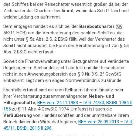
des Schiffes bei der Reisecharter wesentlich größer, da bei der
Zeitcharter der Charterer bestimmt, wohin das Schiff fährt und
welche Ladung es aufnimmt.
Dem entgegen handelt es sich bei der
Bareboatcharter
(§§
553ff. HGB) um die Vercharterung des nackten Schiffes, die
nicht unter § 5a Abs. 2 S. 2 EStG fällt, weil der Vercharter das
Schiff nicht ausrüstet. Die Form der Vercharterung ist von § 5a
Abs. 2 EStG nicht erfasst.
Soweit die Finanzverwaltung unter Bezugnahme auf veränderte
Regelungen im Seehandelsrecht abstellt und die Reisecharter
nicht in den Anwendungsbereich des § 9 Nr. 3 S. 2f GewStG
einbezieht, liegt dem ein enges Normverständnis zu Grunde.
Ebenfalls erfasst sind die unmittelbar mit ihrem Einsatz oder
ihrer Vercharterung zusammenhängenden
Neben- und
Hilfsgeschäfte
,
BFH vom 24.11.1983 – IV R 74/80, BStBl. 1984 II
155
zu § 11 Abs. 4 GewStG 1974. Umfasst ist auch die
Veräußerung
von Handelsschiffen und der unmittelbare ihrem
Betrieb dienenden Wirtschaftsgütern,
BFH vom 26.09.2013 – IV R
45/11, BStBl. 2015 II 296
.