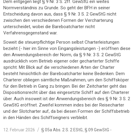
Dem entgegen liegt § 9 Nr. 3 S. 2ff. GewStG ein weites
Normverständnis zu Grunde. So geht der BFH in seiner
Entscheidung davon aus, dass § 9 Nr. 3 S. 2 GewStG nicht
zwischen den verschiedenen Formen der Vercharterung
unterscheidet, wobei die Bareboatcharter nicht
Verfahrensgegenstand war.
Soweit die steuerpflichtige Person selbst Charterleistungen
bezieht (- hier im Sinne von Eingangsleistungen -) eröffnen diese
den Anwendungsbereich der Norm, da § 9 Nr. 3 S. 2 GewStG
ausdrücklich vom Betrieb eigener oder gecharterter Schiffe
spricht. Mit Blick auf die verschiedenen Arten der Charter
besteht hinsichtlich der Bareboatcharter keine Bedenken. Dem
Charterer obliegen sämtliche Maßnahmen, um den Schiffsköper
für den Betrieb in Gang zu bringen. Bei der Zeitcharter geht das
Dispositionsrecht über das eingesetzte Schiff auf den Charterer
über. Auch insoweit ist der Anwendungsbereich des § 9 Nr. 3 S. 2
GewStG eröffnet. Zweifel kommen indes bei der Reisecharter
und der Slotcharter auf, da bei diesen Formen der Schiffsbetrieb
in den Händen des Schiffseigners verbleibt.
Veröffentlicht
Kategorien
,
12. Februar 2026
§ 05a Abs. 2 S. 2 EStG
§ 09 GewStG -