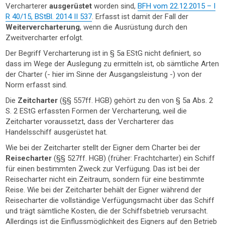
Vercharterer
ausgerüstet
worden sind,
BFH vom 22.12.2015 – I
R 40/15, BStBl. 2014 II 537
. Erfasst ist damit der Fall der
Weitervercharterung
, wenn die Ausrüstung durch den
Zweitvercharter erfolgt.
Der Begriff Vercharterung ist in § 5a EStG nicht definiert, so
dass im Wege der Auslegung zu ermitteln ist, ob sämtliche Arten
der Charter (- hier im Sinne der Ausgangsleistung -) von der
Norm erfasst sind.
Die
Zeitcharter
(§§ 557ff. HGB) gehört zu den von § 5a Abs. 2
S. 2 EStG erfassten Formen der Vercharterung, weil die
Zeitcharter voraussetzt, dass der Vercharterer das
Handelsschiff ausgerüstet hat.
Wie bei der Zeitcharter stellt der Eigner dem Charter bei der
Reisecharter
(§§ 527ff. HGB) (früher: Frachtcharter) ein Schiff
für einen bestimmten Zweck zur Verfügung. Das ist bei der
Reisecharter nicht ein Zeitraum, sondern für eine bestimmte
Reise. Wie bei der Zeitcharter behält der Eigner während der
Reisecharter die vollständige Verfügungsmacht über das Schiff
und trägt sämtliche Kosten, die der Schiffsbetrieb verursacht.
Allerdings ist die Einflussmöglichkeit des Eigners auf den Betrieb