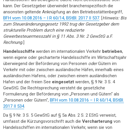
kann. Der Gesetzgeber überwindet branchenspezifisch die
ansonsten geltende Anknüpfung an den Betriebsstättenbegriff,
BFH vom 10.08.2016 – I R 60/14, BStBl. 2017 II 537
. [
Hinweis: Bis
zum Steueränderungsgesetz 1992 trug der Gesetzgeber dem
strukturelle Problem durch eine reduzierte
Gewerbesteuermesszahl in § 11 Abs. 3 Nr. 2 GewStG a.F.
Rechnung.
]
Handelsschiffe
werden im internationalen Verkehr
betrieben
,
wenn eigene oder gecharterte Handelsschiffe im Wirtschaftsjahr
überwiegend der Beförderung von Personen
oder
Gütern im
Verkehr mit oder zwischen ausländische Häfen, innerhalb eines
ausländischen Hafens, oder zwischen einem ausländischen
Hafen und der freien See
eingesetzt
werden, § 9 Nr. 3 S. 4
GewStG. Die Rechtsprechung versteht die gesetzliche
Formulierung der Beförderung von „Personen und Gütern“ als
„Personen oder Gütern“,
BFH vom 10.08.2016 – I R 60/14, BStBl.
2017 II 534
.
Da § 9 Nr. 3 S. 5 GewStG auf § 5a Abs. 2 S. 2 EStG verweist,
umfasst die Kürzungsvorschrift auch die
Vercharterung
von
Handelsschiffen im internationalen Verkehr, wenn sie von