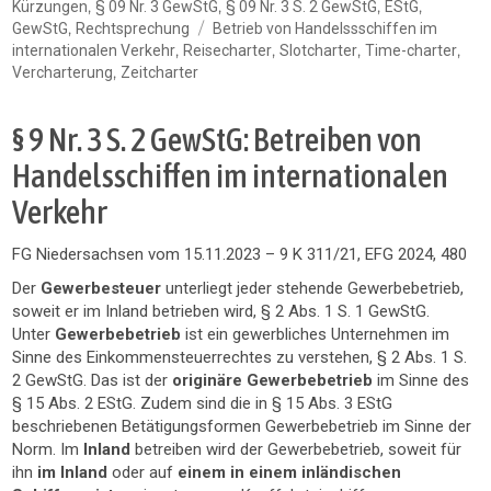
am
,
,
,
,
Kürzungen
§ 09 Nr. 3 GewStG
§ 09 Nr. 3 S. 2 GewStG
EStG
Schlagwörter
,
GewStG
Rechtsprechung
Betrieb von Handelssschiffen im
,
,
,
,
internationalen Verkehr
Reisecharter
Slotcharter
Time-charter
,
Vercharterung
Zeitcharter
§ 9 Nr. 3 S. 2 GewStG: Betreiben von
Handelsschiffen im internationalen
Verkehr
FG Niedersachsen vom 15.11.2023 – 9 K 311/21, EFG 2024, 480
Der
Gewerbesteuer
unterliegt jeder stehende Gewerbebetrieb,
soweit er im Inland betrieben wird, § 2 Abs. 1 S. 1 GewStG.
Unter
Gewerbebetrieb
ist ein gewerbliches Unternehmen im
Sinne des Einkommensteuerrechtes zu verstehen, § 2 Abs. 1 S.
2 GewStG. Das ist der
originäre Gewerbebetrieb
im Sinne des
§ 15 Abs. 2 EStG. Zudem sind die in § 15 Abs. 3 EStG
beschriebenen Betätigungsformen Gewerbebetrieb im Sinne der
Norm. Im
Inland
betreiben wird der Gewerbebetrieb, soweit für
ihn
im Inland
oder auf
einem in einem inländischen