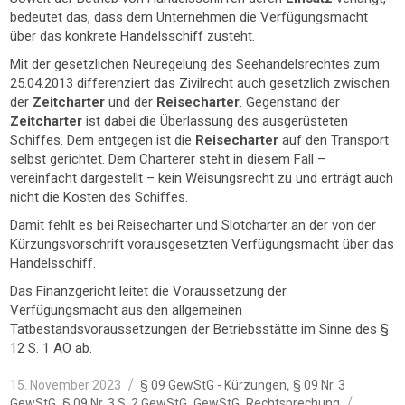
bedeutet das, dass dem Unternehmen die Verfügungsmacht
über das konkrete Handelsschiff zusteht.
Mit der gesetzlichen Neuregelung des Seehandelsrechtes zum
25.04.2013 differenziert das Zivilrecht auch gesetzlich zwischen
der
Zeitcharter
und der
Reisecharter
. Gegenstand der
Zeitcharter
ist dabei die Überlassung des ausgerüsteten
Schiffes. Dem entgegen ist die
Reisecharter
auf den Transport
selbst gerichtet. Dem Charterer steht in diesem Fall –
vereinfacht dargestellt – kein Weisungsrecht zu und erträgt auch
nicht die Kosten des Schiffes.
Damit fehlt es bei Reisecharter und Slotcharter an der von der
Kürzungsvorschrift vorausgesetzten Verfügungsmacht über das
Handelsschiff.
Das Finanzgericht leitet die Voraussetzung der
Verfügungsmacht aus den allgemeinen
Tatbestandsvoraussetzungen der Betriebsstätte im Sinne des §
12 S. 1 AO ab.
Veröffentlicht
Kategorien
,
15. November 2023
§ 09 GewStG - Kürzungen
§ 09 Nr. 3
am
Schlag
,
,
,
GewStG
§ 09 Nr. 3 S. 2 GewStG
GewStG
Rechtsprechung