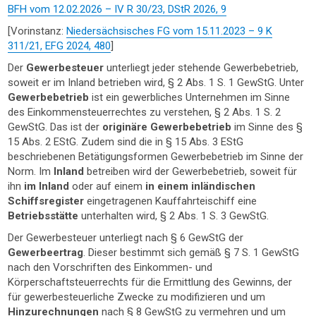
BFH vom 12.02.2026 – IV R 30/23, DStR 2026, 9
[Vorinstanz:
Niedersächsisches FG vom 15.11.2023 – 9 K
311/21, EFG 2024, 480
]
Der
Gewerbesteuer
unterliegt jeder stehende Gewerbebetrieb,
soweit er im Inland betrieben wird, § 2 Abs. 1 S. 1 GewStG. Unter
Gewerbebetrieb
ist ein gewerbliches Unternehmen im Sinne
des Einkommensteuerrechtes zu verstehen, § 2 Abs. 1 S. 2
GewStG. Das ist der
originäre Gewerbebetrieb
im Sinne des §
15 Abs. 2 EStG. Zudem sind die in § 15 Abs. 3 EStG
beschriebenen Betätigungsformen Gewerbebetrieb im Sinne der
Norm. Im
Inland
betreiben wird der Gewerbebetrieb, soweit für
ihn
im Inland
oder auf einem
in einem inländischen
Schiffsregister
eingetragenen Kauffahrteischiff eine
Betriebsstätte
unterhalten wird, § 2 Abs. 1 S. 3 GewStG.
Der Gewerbesteuer unterliegt nach § 6 GewStG der
Gewerbeertrag
. Dieser bestimmt sich gemäß § 7 S. 1 GewStG
nach den Vorschriften des Einkommen- und
Körperschaftsteuerrechts für die Ermittlung des Gewinns, der
für gewerbesteuerliche Zwecke zu modifizieren und um
Hinzurechnungen
nach § 8 GewStG zu vermehren und um