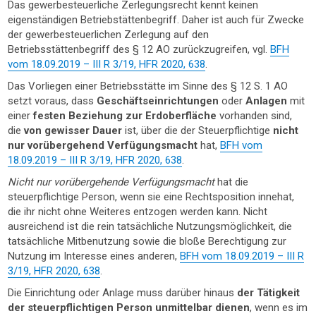
Das gewerbesteuerliche Zerlegungsrecht kennt keinen
eigenständigen Betriebstättenbegriff. Daher ist auch für Zwecke
der gewerbesteuerlichen Zerlegung auf den
Betriebsstättenbegriff des § 12 AO zurückzugreifen, vgl.
BFH
vom 18.09.2019 – III R 3/19, HFR 2020, 638
.
Das Vorliegen einer Betriebsstätte im Sinne des § 12 S. 1 AO
setzt voraus, dass
Geschäftseinrichtungen
oder
Anlagen
mit
einer
festen Beziehung zur Erdoberfläche
vorhanden sind,
die
von gewisser Dauer
ist, über die der Steuerpflichtige
nicht
nur vorübergehend Verfügungsmacht
hat,
BFH vom
18.09.2019 – III R 3/19, HFR 2020, 638
.
Nicht nur vorübergehende Verfügungsmacht
hat die
steuerpflichtige Person, wenn sie eine Rechtsposition innehat,
die ihr nicht ohne Weiteres entzogen werden kann. Nicht
ausreichend ist die rein tatsächliche Nutzungsmöglichkeit, die
tatsächliche Mitbenutzung sowie die bloße Berechtigung zur
Nutzung im Interesse eines anderen,
BFH vom 18.09.2019 – III R
3/19, HFR 2020, 638
.
Die Einrichtung oder Anlage muss darüber hinaus
der Tätigkeit
der steuerpflichtigen Person unmittelbar dienen
, wenn es im