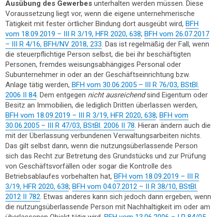
Ausübung des Gewerbes
unterhalten werden müssen. Diese
Voraussetzung liegt vor, wenn die eigene unternehmerische
Tätigkeit mit fester örtlicher Bindung dort ausgeübt wird,
BFH
vom 18.09.2019 – III R 3/19, HFR 2020, 638
;
BFH vom 26.07.2017
– III R 4/16, BFH/NV 2018, 233
. Das ist regelmäßig der Fall, wenn
die steuerpflichtige Person selbst, die bei ihr beschäftigten
Personen, fremdes weisungsabhängiges Personal oder
Subunternehmer in oder an der Geschäftseinrichtung bzw.
Anlage tätig werden,
BFH vom 30.06.2005 – III R 76/03, BStBl.
2006 II 84
. Dem entgegen
nicht ausreichend
sind Eigentum oder
Besitz an Immobilien, die lediglich Dritten überlassen werden,
BFH vom 18.09.2019 – III R 3/19, HFR 2020, 638
;
BFH vom
30.06.2005 – III R 47/03, BStBl. 2006 II 78
. Hieran ändern auch die
mit der Überlassung verbundenen Verwaltungsarbeiten nichts.
Das gilt selbst dann, wenn die nutzungsüberlassende Person
sich das Recht zur Betretung des Grundstücks und zur Prüfung
von Geschäftsvorfällen oder sogar die Kontrolle des
Betriebsablaufes vorbehalten hat,
BFH vom 18.09.2019 – III R
3/19, HFR 2020, 638
;
BFH vom 04.07.2012 – II R 38/10, BStBl.
2012 II 782
. Etwas anderes kann sich jedoch dann ergeben, wenn
die nutzungsüberlassende Person mit Nachhaltigkeit im oder am