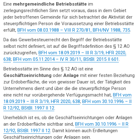
Eine
mehrgemeindliche Betriebsstätte
im
zerlegungsrechtlichen Sinn setzt voraus, dass in dem Gebiet
jeder betroffenen Gemeinde für sich betrachtet die Aktivität der
steuerpflichtigen Person die Voraussetzung einer Betriebsstätte
erfüllt,
BFH vom 08.03.1988 – VIII R 270/81, BFH/NV 1988, 735
.
Da das Gewerbesteuerrecht den Begriff der Betriebsstätte
selbst nicht definiert, ist auf die Begriffsdefinition des § 12 AO
zurückzugreifen,
BFH vom 18.09.2019 – III R 3/19, HFR 2020,
638
;
BFH vom 05.11.2014 – IV R 30/11, BStBl. 2015 II 601
.
Betriebsstätte im Sinne des § 12 AO ist eine
Geschäftseinrichtung
oder
Anlage
mit einer festen Beziehung
zur Erdoberfläche, die von gewisser Dauer ist, der Tätigkeit des
Unternehmens dient und über die die steuerpflichtige Person
eine nicht nur vorübergehende Verfügungsmacht hat,
BFH vom
18.09.2019 – III R 3/19, HFR 2020, 638
;
BFH vom 30.10.1996 – II
R 12/92, BStBl. 1997 II 12
.
Unerheblich ist es, ob die Geschäftseinrichtungen oder Anlagen
an der Erdoberfläche sichtbar sind,
BFH vom 30.10.1996 – II R
12/92, BStBl. 1997 II 12
. Damit können auch Erdleitungen
Geschäftseinrichtungen oder Anlagen sein.