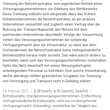
Trennung der Netzinfrastruktur vom eigentlichen Betrieb eines
Versorgungsunternehmens zur Stärkung des Wettbewerbs.
Diese Trennung vollzieht sich dergestalt, dass das frühere
Einheitsunternehmen die Netzinfrastruktur an ein anderes
Unternehmen verpachtet und zugleich einen Vertrag über die
Nutzung der Transportkapazität des Netzes mit dem
pachtenden Unternehmen abschließt. Infolge der Verpachtung
verliert das Versorgungsunternehmen die notwendig
Verfügungsmacht über die Infrastruktur, so dass aus dem
Vorhandensein der Netzinfrastruktur keine mehrgemeintliche
Betriebsstätte heraus mehr besteht. Das wäre jedoch anders zu
beurteilen, wenn sich das Versorgungsunternehmen vorbehalten
hätte das Netz dauerhaft mit seiner Weisungsbefugnis
unterliegendem Personal zu betreiben. Eine solche Vereinbarung
dürfte allerdings mitden gesetzlichen Vorgaben zur Trennung
von Versorgung und Transport nicht in Einklang stehen.
Veröffentlicht
Kategorien
Schlagwö
,
,
18. Februar 2021
§ 28 GewSt
§ 30 GewStG
GewStG
am
,
,
,
Betriebsstätte
Energieversorgungsunternehmen
Entflechtung
,
mehrgemeindliche Betriebsstätte
nicht nur vorübergehende
,
,
Verfügungsmacht
Unbundling
unmittelbar der Tätigkeit des