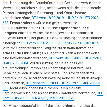
der Überlassung des Grundstücks oder Gebäudes verbundenen
Verwaltungsarbeiten nichts, selbst wenn sich die überlassende
Person umfangreiche Betretungs- und Kontrollrechte
vorbehalten hätte,
BFH vom 18.09.2019 – III R 3/19, HFR 2020,
638
.
Etwas anderes
würde nur gelten, wenn die
nutzungsüberlassende Person eine
eigenbetriebliche
Tätigkeit
entfalten würde, die eine gewisse Nachhaltigkeit
aufweist und die über punktuell einzelfallbezogene Maßnahmen
hinausgeht,
BFH vom 13.06.2006 – I R 84/05, BStBl. 2007 II 94
.
Wird die eigenbetriebliche Tätigkeit durch
vollautomatisch
arbeitende Einrichtungen
ausgeführt, kann ausnahmsweise
eine Betriebsstätte vorliegen,
BFH vom 30.06.2005 – III R 76/03,
BStBl. 2006 II 84
. Voraussetzung darüf ist, dass der
steuerpflichtigen Person das Recht eingeräumt wird, das
Gebäude zu den üblichen Geschäfts- und Arbeitszeiten zu
berteten und die anfallenden Wartungsarbeiten an ihren Anlagen
vorzunehmen,
BFH vom 25.05.2000 – III R 20/97, BStBl. 2001 II
365
. Nicht ausreichend ist in diesen Fällen die reine
Fernüberwachung der Anlage mittels Datenfernübertragung,
BFH
vom 30.06.2005 – III R 47/03, BStBl. 2006 II 78
.
Der Entscheidungsfall betraf das sog.
Unbundling
, also die