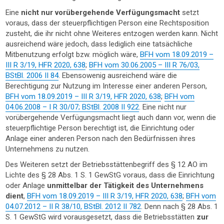
Eine
nicht nur vorübergehende Verfügungsmacht
setzt
voraus, dass der steuerpflichtigen Person eine Rechtsposition
zusteht, die ihr nicht ohne Weiteres entzogen werden kann. Nicht
ausreichend wäre jedoch, dass lediglich eine tatsächliche
Mitbenutzung erfolgt bzw. möglich wäre,
BFH vom 18.09.2019 –
III R 3/19, HFR 2020, 638
;
BFH vom 30.06.2005 – III R 76/03,
BStBl. 2006 II 84
. Ebensowenig ausreichend wäre die
Berechtigung zur Nutzung im Interesse einer anderen Person,
BFH vom 18.09.2019 – III R 3/19, HFR 2020, 638
;
BFH vom
04.06.2008 – I R 30/07; BStBl. 2008 II 922
. Eine nicht nur
vorübergehende Verfügungsmacht liegt auch dann vor, wenn die
steuerpflichtige Person berechtigt ist, die Einrichtung oder
Anlage einer anderen Person nach den Bedürfnissen ihres
Unternehmens zu nutzen.
Des Weiteren setzt der Betriebsstättenbegriff des § 12 AO im
Lichte des § 28 Abs. 1 S. 1 GewStG voraus, dass die Einrichtung
oder Anlage
unmittelbar der Tätigkeit des Unternehmens
dient
,
BFH vom 18.09.2019 – III R 3/19, HFR 2020, 638
;
BFH vom
04.07.2012 – II R 38/10, BStBl. 2012 II 782
. Denn nach § 28 Abs. 1
S. 1 GewStG wird vorausgesetzt, dass die Betriebsstätten
zur