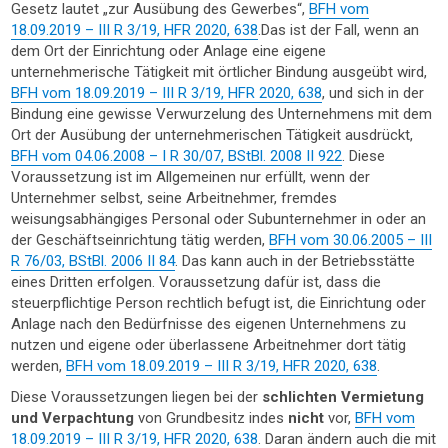
Gesetz lautet „zur Ausübung des Gewerbes“,
BFH vom
18.09.2019 – III R 3/19, HFR 2020, 638
.Das ist der Fall, wenn an
dem Ort der Einrichtung oder Anlage eine eigene
unternehmerische Tätigkeit mit örtlicher Bindung ausgeübt wird,
BFH vom 18.09.2019 – III R 3/19, HFR 2020, 638
, und sich in der
Bindung eine gewisse Verwurzelung des Unternehmens mit dem
Ort der Ausübung der unternehmerischen Tätigkeit ausdrückt,
BFH vom 04.06.2008 – I R 30/07, BStBl. 2008 II 922
. Diese
Voraussetzung ist im Allgemeinen nur erfüllt, wenn der
Unternehmer selbst, seine Arbeitnehmer, fremdes
weisungsabhängiges Personal oder Subunternehmer in oder an
der Geschäftseinrichtung tätig werden,
BFH vom 30.06.2005 – III
R 76/03, BStBl. 2006 II 84
. Das kann auch in der Betriebsstätte
eines Dritten erfolgen. Voraussetzung dafür ist, dass die
steuerpflichtige Person rechtlich befugt ist, die Einrichtung oder
Anlage nach den Bedürfnisse des eigenen Unternehmens zu
nutzen und eigene oder überlassene Arbeitnehmer dort tätig
werden,
BFH vom 18.09.2019 – III R 3/19, HFR 2020, 638
.
Diese Voraussetzungen liegen bei der
schlichten Vermietung
und Verpachtung
von Grundbesitz indes
nicht
vor,
BFH vom
18.09.2019 – III R 3/19, HFR 2020, 638
. Daran ändern auch die mit