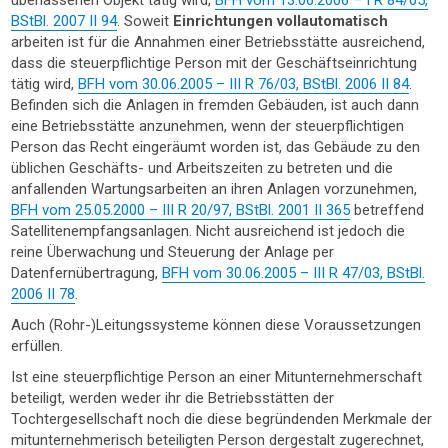
überlassenen Objekt tätig wird,
BFH vom 13.06.2006 – I R 84/05,
BStBl. 2007 II 94
. Soweit
Einrichtungen vollautomatisch
arbeiten ist für die Annahmen einer Betriebsstätte ausreichend,
dass die steuerpflichtige Person mit der Geschäftseinrichtung
tätig wird,
BFH vom 30.06.2005 – III R 76/03, BStBl. 2006 II 84
.
Befinden sich die Anlagen in fremden Gebäuden, ist auch dann
eine Betriebsstätte anzunehmen, wenn der steuerpflichtigen
Person das Recht eingeräumt worden ist, das Gebäude zu den
üblichen Geschäfts- und Arbeitszeiten zu betreten und die
anfallenden Wartungsarbeiten an ihren Anlagen vorzunehmen,
BFH vom 25.05.2000 – III R 20/97, BStBl. 2001 II 365
betreffend
Satellitenempfangsanlagen. Nicht ausreichend ist jedoch die
reine Überwachung und Steuerung der Anlage per
Datenfernübertragung,
BFH vom 30.06.2005 – III R 47/03, BStBl.
2006 II 78
.
Auch (Rohr-)Leitungssysteme können diese Voraussetzungen
erfüllen.
Ist eine steuerpflichtige Person an einer Mitunternehmerschaft
beteiligt, werden weder ihr die Betriebsstätten der
Tochtergesellschaft noch die diese begründenden Merkmale der
mitunternehmerisch beteiligten Person dergestalt zugerechnet,