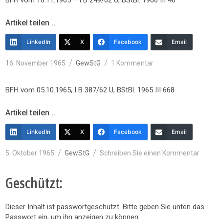
BFH vom 16.11.1965 – I B 249/62 U, BStBl. 1966 III 40
Nr.
1
S.
Artikel teilen ..
2
GewStG:
LinkedIn
X
Facebook
Email
Erträge
aus
Veröffentlicht
Kategorien
zu
16. November 1965
GewStG
1 Kommentar
am
dem
Verkauf
BFH vom 05.10.1965, I B 387/62 U, BStBl. 1965 III 668
von
Pfandbriefen
Artikel teilen ..
LinkedIn
X
Facebook
Email
Veröffentlicht
Kategorien
zu
5. Oktober 1965
GewStG
Schreiben Sie einen Kommentar
am
Geschützt:
Dieser Inhalt ist passwortgeschützt. Bitte geben Sie unten das
Passwort ein, um ihn anzeigen zu können.