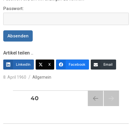
Passwort:
Artikel teilen ..
LinkedIn
X
Facebook
Email
Veröffentlicht
Kategorien
8. April 1960
Allgemein
am
Seitennummerierung
SEITE
40
VORH
der
ERIG
E
Beiträge
SEITE