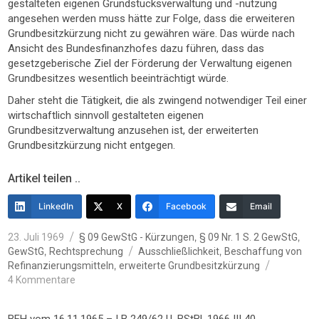
gestalteten eigenen Grundstücksverwaltung und -nutzung
angesehen werden muss hätte zur Folge, dass die erweiteren
Grundbesitzkürzung nicht zu gewähren wäre. Das würde nach
Ansicht des Bundesfinanzhofes dazu führen, dass das
gesetzgeberische Ziel der Förderung der Verwaltung eigenen
Grundbesitzes wesentlich beeinträchtigt würde.
Daher steht die Tätigkeit, die als zwingend notwendiger Teil einer
wirtschaftlich sinnvoll gestalteten eigenen
Grundbesitzverwaltung anzusehen ist, der erweiterten
Grundbesitzkürzung nicht entgegen.
Artikel teilen ..
LinkedIn
X
Facebook
Email
Veröffentlicht
Kategorien
,
,
23. Juli 1969
§ 09 GewStG - Kürzungen
§ 09 Nr. 1 S. 2 GewStG
am
Schlagwörter
,
,
GewStG
Rechtsprechung
Ausschließlichkeit
Beschaffung von
,
Refinanzierungsmitteln
erweiterte Grundbesitzkürzung
zu
4 Kommentare
§
9