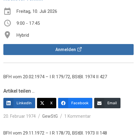
Freitag, 10. Juli 2026
9:00 - 17:45
Hybrid
Anmelden
BFH vom 20.02.1974 – I R 179/72, BStBl. 1974 II 427
Artikel teilen ..
LinkedIn
X
Facebook
Email
Veröffentlicht
Kategorien
zu
20. Februar 1974
GewStG
1 Kommentar
am
BFH vom 29.11.1972 – I R 178/70, BStBl. 1973 II 148