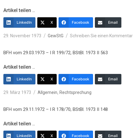
Artikel teilen ..
LinkedIn
X
Facebook
Email
Veröffentlicht
Kategorien
zu
29. November 1973
GewStG
Schreiben Sie einen Kommentar
am
BFH vom 29.03.1973 – I R 199/72, BStBl. 1973 II 563
Artikel teilen ..
LinkedIn
X
Facebook
Email
Veröffentlicht
Kategorien
,
29. März 1973
Allgemein
Rechtsprechung
am
BFH vom 29.11.1972 – I R 178/70, BStBl. 1973 II 148
Artikel teilen ..
LinkedIn
X
Facebook
Email