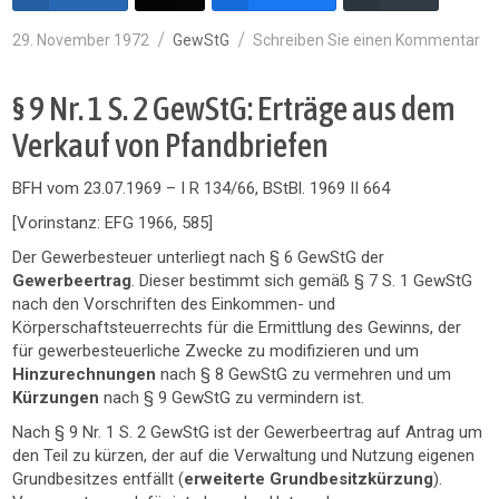
Veröffentlicht
Kategorien
zu
29. November 1972
GewStG
Schreiben Sie einen Kommentar
am
§ 9 Nr. 1 S. 2 GewStG: Erträge aus dem
Verkauf von Pfandbriefen
BFH vom 23.07.1969 – I R 134/66, BStBl. 1969 II 664
[Vorinstanz: EFG 1966, 585]
Der Gewerbesteuer unterliegt nach § 6 GewStG der
Gewerbeertrag
. Dieser bestimmt sich gemäß § 7 S. 1 GewStG
nach den Vorschriften des Einkommen- und
Körperschaftsteuerrechts für die Ermittlung des Gewinns, der
für gewerbesteuerliche Zwecke zu modifizieren und um
Hinzurechnungen
nach § 8 GewStG zu vermehren und um
Kürzungen
nach § 9 GewStG zu vermindern ist.
Nach § 9 Nr. 1 S. 2 GewStG ist der Gewerbeertrag auf Antrag um
den Teil zu kürzen, der auf die Verwaltung und Nutzung eigenen
Grundbesitzes entfällt (
erweiterte Grundbesitzkürzung
).