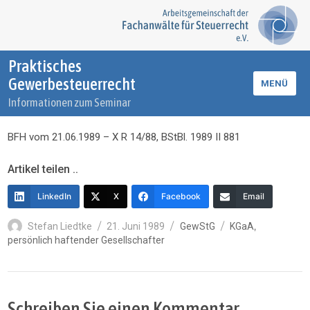
Praktisches
Gewerbesteuerrecht
MENÜ
Informationen zum Seminar
BFH vom 21.06.1989 – X R 14/88, BStBl. 1989 II 881
Artikel teilen ..
LinkedIn
X
Facebook
Email
Autor
Veröffentlicht
Kategorien
Schlagwörter
,
Stefan Liedtke
21. Juni 1989
GewStG
KGaA
am
persönlich haftender Gesellschafter
Schreiben Sie einen Kommentar