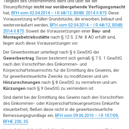
Tätigkeit des Unternehmens dient und über die der
Steuerpflichtige
nicht nur vorübergehende Verfügungsmacht
hat,
BFH vom 02.04.2014 – I R 68/12, BStBl. 2014 II 875
. Diese
Voraussetzung erfüllen Grundstücke, die erworben, bebaut und
weiterveräußert werden,
BFH vom 02.04.2014 – I R 68/12, BStBl.
2014 II 875
. Soweit die Voraussetzungen einer
Bau- und
Montagebetriebsstätte
nach § 12 S. 2 Nr. 8 AO erfüllt sind,
liegen auch diese Voraussetzungen vor.
Der Gewerbesteuer unterliegt nach § 6 GewStG der
Gewerbeertrag
. Dieser bestimmt sich gemäß § 7 S. 1 GewStG
nach den Vorschriften des Einkommen- und
Körperschaftsteuerrechts für die Ermittlung des Gewinns, der
für gewerbesteuerliche Zwecke zu modifizieren und um
Hinzurechnungen
nach § 8 GewStG zu vermehren und um
Kürzungen
nach § 9 GewStG zu vermindern ist.
Sind damit bei der Ermittlung des Gewinn nach den Vorschriften
des Einkommen- oder Körperschaftsteuergesetzes Einkünfte
steuerbefreit, fließen diese nicht in die gewerbesteuerliche
Bemessungsgrundlage ein,
BFH vom 09.06.2010 – I R 107/09,
BFHE 230, 35
.