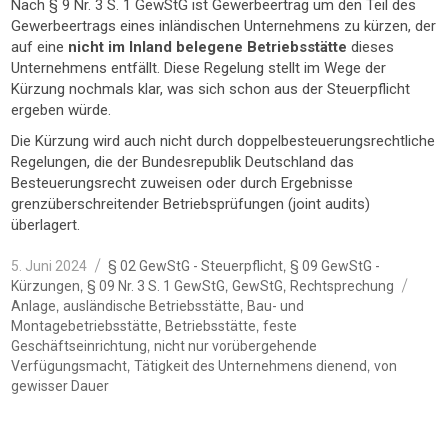
Nach § 9 Nr. 3 S. 1 GewStG ist Gewerbeertrag um den Teil des
Gewerbeertrags eines inländischen Unternehmens zu kürzen, der
auf eine
nicht im Inland belegene Betriebsstätte
dieses
Unternehmens entfällt. Diese Regelung stellt im Wege der
Kürzung nochmals klar, was sich schon aus der Steuerpflicht
ergeben würde.
Die Kürzung wird auch nicht durch doppelbesteuerungsrechtliche
Regelungen, die der Bundesrepublik Deutschland das
Besteuerungsrecht zuweisen oder durch Ergebnisse
grenzüberschreitender Betriebsprüfungen (joint audits)
überlagert.
Veröffentlicht
Kategorien
,
5. Juni 2024
§ 02 GewStG - Steuerpflicht
§ 09 GewStG -
am
Schl
,
,
,
Kürzungen
§ 09 Nr. 3 S. 1 GewStG
GewStG
Rechtsprechung
,
,
Anlage
ausländische Betriebsstätte
Bau- und
,
,
Montagebetriebsstätte
Betriebsstätte
feste
,
Geschäftseinrichtung
nicht nur vorübergehende
,
,
Verfügungsmacht
Tätigkeit des Unternehmens dienend
von
gewisser Dauer