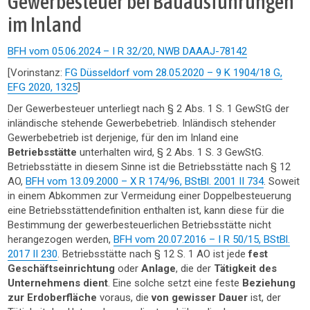
Gewerbesteuer bei Bauausführungen
im Inland
BFH vom 05.06.2024 – I R 32/20, NWB DAAAJ-78142
[Vorinstanz:
FG Düsseldorf vom 28.05.2020 – 9 K 1904/18 G,
EFG 2020, 1325
]
Der Gewerbesteuer unterliegt nach § 2 Abs. 1 S. 1 GewStG der
inländische stehende Gewerbebetrieb. Inländisch stehender
Gewerbebetrieb ist derjenige, für den im Inland eine
Betriebsstätte
unterhalten wird, § 2 Abs. 1 S. 3 GewStG.
Betriebsstätte in diesem Sinne ist die Betriebsstätte nach § 12
AO,
BFH vom 13.09.2000 – X R 174/96, BStBl. 2001 II 734
. Soweit
in einem Abkommen zur Vermeidung einer Doppelbesteuerung
eine Betriebsstättendefinition enthalten ist, kann diese für die
Bestimmung der gewerbesteuerlichen Betriebsstätte nicht
herangezogen werden,
BFH vom 20.07.2016 – I R 50/15, BStBl.
2017 II 230
. Betriebsstätte nach § 12 S. 1 AO ist jede
fest
Geschäftseinrichtung
oder
Anlage
, die der
Tätigkeit des
Unternehmens dient
. Eine solche setzt eine feste
Beziehung
zur Erdoberfläche
voraus, die
von gewisser Dauer
ist, der