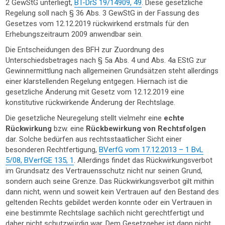
2 GewStG unterliegt,
BT-DrS 19/14909, 49
. Diese gesetzliche
Regelung soll nach § 36 Abs. 3 GewStG in der Fassung des
Gesetzes vom 12.12.2019 rückwirkend erstmals für den
Erhebungszeitraum 2009 anwendbar sein.
Die Entscheidungen des BFH zur Zuordnung des
Unterschiedsbetrages nach § 5a Abs. 4 und Abs. 4a EStG zur
Gewinnermittlung nach allgemeinen Grundsätzen steht allerdings
einer klarstellenden Regelung entgegen. Hiernach ist die
gesetzliche Änderung mit Gesetz vom 12.12.2019 eine
konstitutive rückwirkende Änderung der Rechtslage.
Die gesetzliche Neuregelung stellt vielmehr eine
echte
Rückwirkung
bzw. eine
Rückbewirkung von Rechtsfolgen
dar. Solche bedürfen aus rechtsstaatlicher Sicht einer
besonderen Rechtfertigung,
BVerfG vom 17.12.2013 – 1 BvL
5/08, BVerfGE 135, 1
. Allerdings findet das Rückwirkungsverbot
im Grundsatz des Vertrauensschutz nicht nur seinen Grund,
sondern auch seine Grenze. Das Rückwirkungsverbot gilt mithin
dann nicht, wenn und soweit kein Vertrauen auf den Bestand des
geltenden Rechts gebildet werden konnte oder ein Vertrauen in
eine bestimmte Rechtslage sachlich nicht gerechtfertigt und
daher nicht schutzwürdig war. Dem Gesetzgeber ist dann nicht