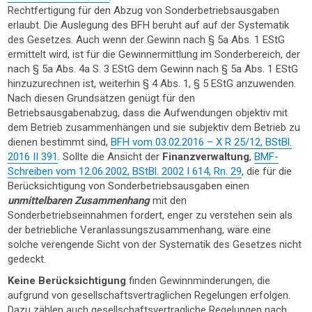
Rechtfertigung für den Abzug von Sonderbetriebsausgaben
erlaubt. Die Auslegung des BFH beruht auf auf der Systematik
des Gesetzes. Auch wenn der Gewinn nach § 5a Abs. 1 EStG
ermittelt wird, ist für die Gewinnermittlung im Sonderbereich, der
nach § 5a Abs. 4a S. 3 EStG dem Gewinn nach § 5a Abs. 1 EStG
hinzuzurechnen ist, weiterhin § 4 Abs. 1, § 5 EStG anzuwenden.
Nach diesen Grundsätzen genügt für den
Betriebsausgabenabzug, dass die Aufwendungen objektiv mit
dem Betrieb zusammenhängen und sie subjektiv dem Betrieb zu
dienen bestimmt sind,
BFH vom 03.02.2016 – X R 25/12, BStBl.
2016 II 391
. Sollte die Ansicht der
Finanzverwaltung
,
BMF-
Schreiben vom 12.06.2002, BStBl. 2002 I 614, Rn. 29
, die für die
Berücksichtigung von Sonderbetriebsausgaben einen
unmittelbaren Zusammenhang
mit den
Sonderbetriebseinnahmen fordert, enger zu verstehen sein als
der betriebliche Veranlassungszusammenhang, wäre eine
solche verengende Sicht von der Systematik des Gesetzes nicht
gedeckt.
Keine Berücksichtigung
finden Gewinnminderungen, die
aufgrund von gesellschaftsvertraglichen Regelungen erfolgen.
Dazu zählen auch gesellschaftsvertragliche Regelungen nach