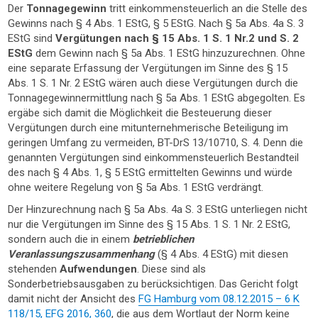
Der
Tonnagegewinn
tritt einkommensteuerlich an die Stelle des
Gewinns nach § 4 Abs. 1 EStG, § 5 EStG. Nach § 5a Abs. 4a S. 3
EStG sind
Vergütungen nach § 15 Abs. 1 S. 1 Nr.2 und S. 2
EStG
dem Gewinn nach § 5a Abs. 1 EStG hinzuzurechnen. Ohne
eine separate Erfassung der Vergütungen im Sinne des § 15
Abs. 1 S. 1 Nr. 2 EStG wären auch diese Vergütungen durch die
Tonnagegewinnermittlung nach § 5a Abs. 1 EStG abgegolten. Es
ergäbe sich damit die Möglichkeit die Besteuerung dieser
Vergütungen durch eine mitunternehmerische Beteiligung im
geringen Umfang zu vermeiden, BT-DrS 13/10710, S. 4. Denn die
genannten Vergütungen sind einkommensteuerlich Bestandteil
des nach § 4 Abs. 1, § 5 EStG ermittelten Gewinns und würde
ohne weitere Regelung von § 5a Abs. 1 EStG verdrängt.
Der Hinzurechnung nach § 5a Abs. 4a S. 3 EStG unterliegen nicht
nur die Vergütungen im Sinne des § 15 Abs. 1 S. 1 Nr. 2 EStG,
sondern auch die in einem
betrieblichen
Veranlassungszusammenhang
(§ 4 Abs. 4 EStG) mit diesen
stehenden
Aufwendungen
. Diese sind als
Sonderbetriebsausgaben zu berücksichtigen. Das Gericht folgt
damit nicht der Ansicht des
FG Hamburg vom 08.12.2015 – 6 K
118/15, EFG 2016, 360
, die aus dem Wortlaut der Norm keine