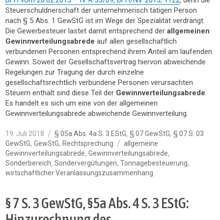
BFH vom 28.02.2013 – IV R 33/09, BFH/NV 2013, 1122
, denn die
Steuerschuldnerschaft der unternehmerisch tätigen Person
nach § 5 Abs. 1 GewStG ist im Wege der Spezialität verdrängt.
Die Gewerbesteuer lastet damit entsprechend der
allgemeinen
Gewinnverteilungsabrede
auf allen gesellschaftlich
verbundenen Personen entsprechend ihrem Anteil am laufenden
Gewinn. Soweit der Gesellschaftsvertrag hiervon abweichende
Regelungen zur Tragung der durch einzelne
gesellschaftsrechtlich verbundene Personen verursachten
Steuern enthält sind diese Teil der
Gewinnverteilungsabrede
.
Es handelt es sich um eine von der allgemeinen
Gewinnverteilungsabrede abweichende Gewinnverteilung.
Veröffentlicht
Kategorien
,
,
19. Juli 2018
§ 05a Abs. 4a S. 3 EStG
§ 07 GewStG
§ 07 S. 03
am
Schlagwörter
,
,
GewStG
GewStG
Rechtsprechung
allgemeine
,
,
Gewinnverteilungsabrede
Gewinnverteilungsabrede
,
,
,
Sonderbereich
Sondervergütungen
Tonnagebesteuerung
wirtschaftlicher Veranlassungszusammenhang
§ 7 S. 3 GewStG, §5a Abs. 4 S. 3 EStG:
Hinzurechnung des