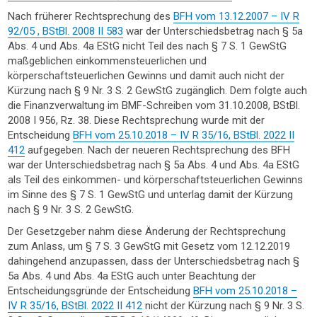
Nach früherer Rechtsprechung des
BFH vom 13.12.2007 – IV R
92/05 , BStBl. 2008 II 583
war der Unterschiedsbetrag nach § 5a
Abs. 4 und Abs. 4a EStG nicht Teil des nach § 7 S. 1 GewStG
maßgeblichen einkommensteuerlichen und
körperschaftsteuerlichen Gewinns und damit auch nicht der
Kürzung nach § 9 Nr. 3 S. 2 GewStG zugänglich. Dem folgte auch
die Finanzverwaltung im BMF-Schreiben vom 31.10.2008, BStBl.
2008 I 956, Rz. 38. Diese Rechtsprechung wurde mit der
Entscheidung
BFH vom 25.10.2018 – IV R 35/16, BStBl. 2022 II
412
aufgegeben. Nach der neueren Rechtsprechung des BFH
war der Unterschiedsbetrag nach § 5a Abs. 4 und Abs. 4a EStG
als Teil des einkommen- und körperschaftsteuerlichen Gewinns
im Sinne des § 7 S. 1 GewStG und unterlag damit der Kürzung
nach § 9 Nr. 3 S. 2 GewStG.
Der Gesetzgeber nahm diese Änderung der Rechtsprechung
zum Anlass, um § 7 S. 3 GewStG mit Gesetz vom 12.12.2019
dahingehend anzupassen, dass der Unterschiedsbetrag nach §
5a Abs. 4 und Abs. 4a EStG auch unter Beachtung der
Entscheidungsgründe der Entscheidung
BFH vom 25.10.2018 –
IV R 35/16, BStBl. 2022 II 412
nicht der Kürzung nach § 9 Nr. 3 S.