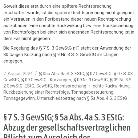
Soweit diese erst durch eine spätere Rechtsprechung
erschüttert wurde, ist die spätere Rechtsprechung nicht geeignet
ein Vertrauen in den Fortbestand dieser neuen Rechtsprechung
aufzubauen. Eine unechte Rückwirkung bzw. eine Rückbeziehung
von Rechtsfolgen bei einer sich ändernden Rechtsprechung ist in
dem Fall nicht gegeben.
Die Regelung des § 7 S. 3 GewStG n.F. steht der Anwendung der
80 %-igen Kürzung nach § 9 Nr. 3 S. 2 GewStG im Übrigen
entgegen.
Veröffentlicht
Kategorien
,
,
7. August 2024
§ 05a Abs. 4a S. 3 EStG
§ 07 GewStG
§ 07 S. 03
am
,
,
,
GewStG
§ 09 GewStG - Kürzungen
§ 09 Nr. 3 GewStG
§ 09 Nr. 3 S.
Schlagwörter
,
,
,
,
2 GewStG
EStG
GewStG
Rechtsprechung
echte Rückwirkung
,
,
Rückbeziehung einer Rechtsfolge
Tonnagebesteuerung
,
Tonnagegewinn
Unterschiedsbetrag nach § 5a Abs. 4 S. 3 EStG
§ 7 S. 3 GewStG; § 5a Abs. 4a S. 3 EStG:
Abzug der gesellschaftsvertraglichen
Pflicht zum Ausgleich der