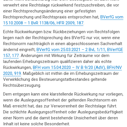
verwehrt eine Rechtslage rückwirkend festzuschreiben, die vor
einer Rechtsprechungsänderung einer gefestigten
Rechtsprechung und Rechtspraxis entsprochen hat,
BVerfG vom
15.10.2008 – 1 BvR 1138/06, HFR 2009, 187
.
Echte Rückwirkungen bzw. Rückbeziehungen von Rechtsfolgen
liegen nach der Rechtsprechung des BVerfG nur vor, wenn eine
Rechtsnorm nachträglich in einen abgeschlossenen Sachverhalt
ändernd eingreift,
BVerfG vom 25.03.2021 – 2 BvL 1/11, BVerfGE
157, 177
. Änderungen mit Wirkung für Zeiträume vor dem
laufenden Erhebungszeitraum qualifizieren daher als echte
Rückwirkungen,
BFH vom 15.04.2020 – IV B 9/20 (AdV), BFH/NV
2020, 919
. Maßgeblich ist mithin die im Erhebungszeitraum der
Verwirklichung des Besteuerungstatbestandes geltende
Rechtsüberzeugung.
Dem entgegen kann eine klarstellende Rückwirkung nur vorliegen,
wenn die Auslegungsoffenheit der geltenden Rechtsnorm ein
Maß erreicht hat, das zur Verworrenheit der Rechtslage führt.
Die schlichte Auslegungsoffenheit oder Auslegungsbedürftigkeit
einer Norm und die damit bestehende Unsicherheit über deren
Inhalt ist keine solche Besonderheit.