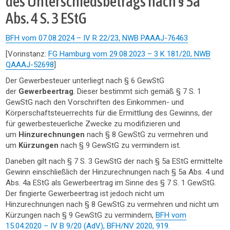
des Unterschiedsbetrags nach § 5a
Abs. 4 S. 3 EStG
BFH vom 07.08.2024 – IV R 22/23, NWB PAAAJ-76463
[Vorinstanz:
FG Hamburg vom 29.08.2023 – 3 K 181/20, NWB
QAAAJ-52698
]
Der Gewerbesteuer unterliegt nach § 6 GewStG
der
Gewerbeertrag
. Dieser bestimmt sich gemäß § 7 S. 1
GewStG nach den Vorschriften des Einkommen- und
Körperschaftsteuerrechts für die Ermittlung des Gewinns, der
für gewerbesteuerliche Zwecke zu modifizieren und
um
Hinzurechnungen
nach § 8 GewStG zu vermehren und
um
Kürzungen
nach § 9 GewStG zu vermindern ist.
Daneben gilt nach § 7 S. 3 GewStG der nach § 5a EStG ermittelte
Gewinn einschließlich der Hinzurechnungen nach § 5a Abs. 4 und
Abs. 4a EStG als Gewerbeertrag im Sinne des § 7 S. 1 GewStG.
Der fingierte Gewerbeertrag ist jedoch nicht um
Hinzurechnungen nach § 8 GewStG zu vermehren und nicht um
Kürzungen nach § 9 GewStG zu vermindern,
BFH vom
15.04.2020 – IV B 9/20 (AdV), BFH/NV 2020, 919
.