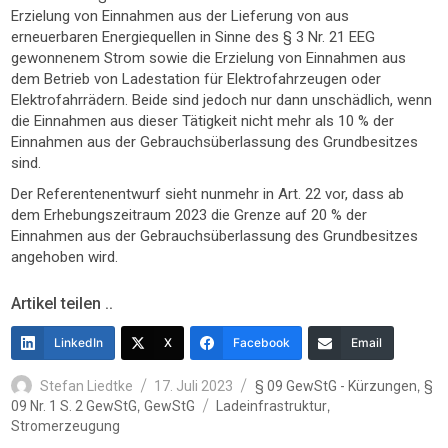
Erzielung von Einnahmen aus der Lieferung von aus
erneuerbaren Energiequellen in Sinne des § 3 Nr. 21 EEG
gewonnenem Strom sowie die Erzielung von Einnahmen aus
dem Betrieb von Ladestation für Elektrofahrzeugen oder
Elektrofahrrädern. Beide sind jedoch nur dann unschädlich, wenn
die Einnahmen aus dieser Tätigkeit nicht mehr als 10 % der
Einnahmen aus der Gebrauchsüberlassung des Grundbesitzes
sind.
Der Referentenentwurf sieht nunmehr in Art. 22 vor, dass ab
dem Erhebungszeitraum 2023 die Grenze auf 20 % der
Einnahmen aus der Gebrauchsüberlassung des Grundbesitzes
angehoben wird.
Artikel teilen ..
LinkedIn
X
Facebook
Email
Autor
Veröffentlicht
Kategorien
,
Stefan Liedtke
17. Juli 2023
§ 09 GewStG - Kürzungen
§
am
Schlagwörter
,
,
09 Nr. 1 S. 2 GewStG
GewStG
Ladeinfrastruktur
Stromerzeugung