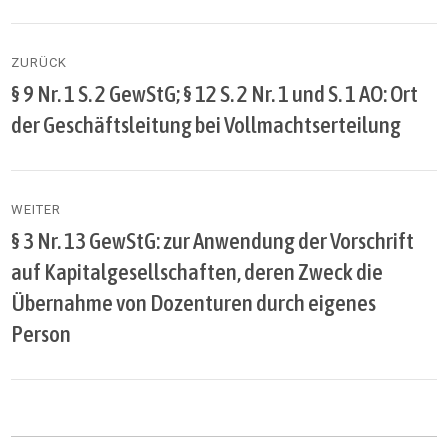
Beitragsnavigation
ZURÜCK
§ 9 Nr. 1 S. 2 GewStG; § 12 S. 2 Nr. 1 und S. 1 AO: Ort
Vorheriger
Beitrag:
der Geschäftsleitung bei Vollmachtserteilung
WEITER
§ 3 Nr. 13 GewStG: zur Anwendung der Vorschrift
Nächster
Beitrag:
auf Kapitalgesellschaften, deren Zweck die
Übernahme von Dozenturen durch eigenes
Person