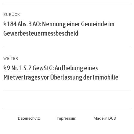
Beitragsnavigation
ZURÜCK
§ 184 Abs. 3 AO: Nennung einer Gemeinde im
Vorheriger
Beitrag:
Gewerbesteuermessbescheid
WEITER
§ 9 Nr. 1 S. 2 GewStG: Aufhebung eines
Nächster
Beitrag:
Mietvertrages vor Überlassung der Immobilie
Datenschutz
Impressum
Made in DUS