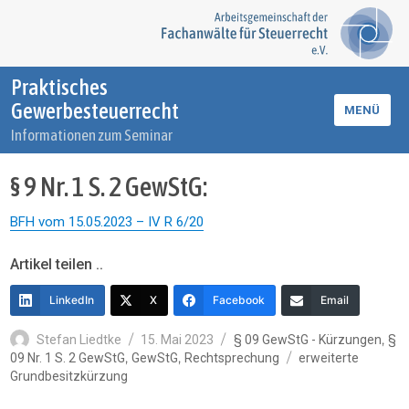
Praktisches
Gewerbesteuerrecht
MENÜ
Informationen zum Seminar
§ 9 Nr. 1 S. 2 GewStG:
BFH vom 15.05.2023 – IV R 6/20
Artikel teilen ..
LinkedIn
X
Facebook
Email
Autor
Veröffentlicht
Kategorien
,
Stefan Liedtke
15. Mai 2023
§ 09 GewStG - Kürzungen
§
am
Schlagwörter
,
,
09 Nr. 1 S. 2 GewStG
GewStG
Rechtsprechung
erweiterte
Grundbesitzkürzung