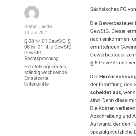
Sächsisches FG vo
Die Gewerbesteuer 
Autor
Stefan Liedtke
GewStG. Dieser ermi
Veröffentlicht
14. Juli 2021
am
nach einkommen- un
Kategorien
§ 08 Nr. 01 GewStG
,
§
ermittelnden Gewin
08 Nr. 01 lit. e GewStG
,
GewStG
,
Gewerbesteuer zu m
Rechtsprechung
§ 8 GewStG und ver
Schlagwörter
Herstellungskosten
,
ständig wechselnde
Der
Hinzurechnun
Einsatzorte
,
Unterkünfte
der Ermittlung des 
scheidet aus
, wenn
sind. Denn diese mi
Die Kosten verlieren
Abschreibung und A
Aufwand, der den Ta
spezialgesetzliche 