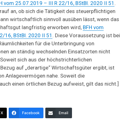
H vom 25.07.2019 – III R 22/16, BStBl. 2020 II 51
.
uf an, ob sich die Tätigkeit des steuerpflichtigen
nn wirtschaftlich sinnvoll ausüben lässt, wenn das
aftsgut langfristig erworben wird,
BFH vom
2/16, BStBl. 2020 II 51
. Diese Voraussetzung ist bei
äumlichkeiten für die Unterbringung von
nen an ständig wechselnden Einsatzorten nicht
 Soweit sich aus der höchstrichterlichen
ezug auf „derartige“ Wirtschaftsgüter ergibt, ist
on Anlagevermögen nahe. Soweit die
auch einen örtlichen Bezug aufweist, gilt das nicht.]
X
Facebook
Email