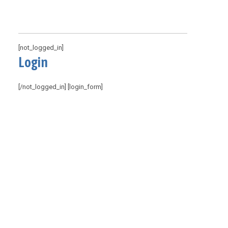
[not_logged_in]
Login
[/not_logged_in] [login_form]