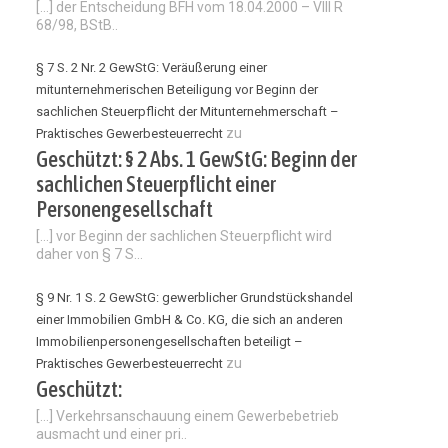
[…] der Entscheidung BFH vom 18.04.2000 – VIII R
68/98, BStB..
§ 7 S. 2 Nr. 2 GewStG: Veräußerung einer
mitunternehmerischen Beteiligung vor Beginn der
sachlichen Steuerpflicht der Mitunternehmerschaft –
zu
Praktisches Gewerbesteuerrecht
Geschützt: § 2 Abs. 1 GewStG: Beginn der
sachlichen Steuerpflicht einer
Personengesellschaft
[…] vor Beginn der sachlichen Steuerpflicht wird
daher von § 7 S...
§ 9 Nr. 1 S. 2 GewStG: gewerblicher Grundstückshandel
einer Immobilien GmbH & Co. KG, die sich an anderen
Immobilienpersonengesellschaften beteiligt –
zu
Praktisches Gewerbesteuerrecht
Geschützt:
[…] Verkehrsanschauung einem Gewerbebetrieb
ausmacht und einer pri..