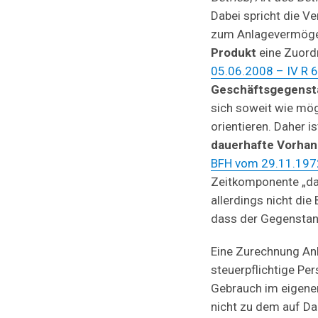
Dabei spricht die V
zum Anlagevermöge
Produkt
eine Zuord
05.06.2008 – IV R 6
Geschäftsgegens
sich soweit wie mög
orientieren. Daher 
dauerhafte Vorha
BFH vom 29.11.1972 
Zeitkomponente „d
allerdings nicht die
dass der Gegenstand
Eine Zurechnung An
steuerpflichtige Per
Gebrauch im eigenen
nicht zu dem auf Da