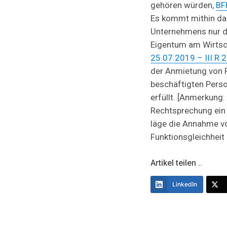
gehören würden,
BF
Es kommt mithin dara
Unternehmens nur da
Eigentum am Wirtsch
25.07.2019 – III R 2
der Anmietung von R
beschäftigten Perso
erfüllt. [Anmerkung:
Rechtsprechung ein B
läge die Annahme v
Funktionsgleichheit 
Artikel teilen ..
LinkedIn