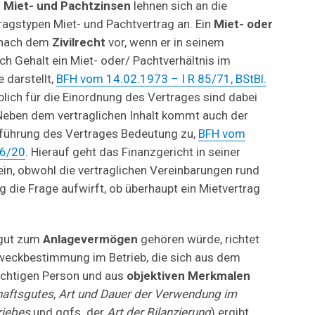
f
Miet- und Pachtzinsen
lehnen sich an die
tragstypen Miet- und Pachtvertrag an. Ein
Miet- oder
 nach dem
Zivilrecht
vor, wenn er in seinem
ch Gehalt ein Miet- oder/ Pachtverhältnis im
e darstellt,
BFH vom 14.02.1973 – I R 85/71, BStBl.
lich für die Einordnung des Vertrages sind dabei
 Neben dem vertraglichen Inhalt kommt auch der
hführung des Vertrages Bedeutung zu,
BFH vom
56/20
. Hierauf geht das Finanzgericht in seiner
ein, obwohl die vertraglichen Vereinbarungen rund
 die Frage aufwirft, ob überhaupt ein Mietvertrag
sgut zum
Anlagevermögen
gehören würde, richtet
weckbestimmung im Betrieb, die sich aus dem
lichtigen Person und aus
objektiven Merkmalen
haftsgutes
,
Art und Dauer der Verwendung im
riebes
und ggfs. der
Art der Bilanzierung
) ergibt.