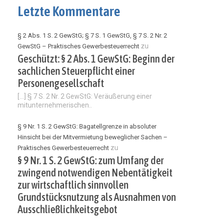
Letzte Kommentare
§ 2 Abs. 1 S. 2 GewStG; § 7 S. 1 GewStG, § 7 S. 2 Nr. 2
zu
GewStG – Praktisches Gewerbesteuerrecht
Geschützt: § 2 Abs. 1 GewStG: Beginn der
sachlichen Steuerpflicht einer
Personengesellschaft
[…] § 7 S. 2 Nr. 2 GewStG: Veräußerung einer
mitunternehmerischen..
§ 9 Nr. 1 S. 2 GewStG: Bagatellgrenze in absoluter
Hinsicht bei der Mitvermietung beweglicher Sachen –
zu
Praktisches Gewerbesteuerrecht
§ 9 Nr. 1 S. 2 GewStG: zum Umfang der
zwingend notwendigen Nebentätigkeit
zur wirtschaftlich sinnvollen
Grundstücksnutzung als Ausnahmen von
Ausschließlichkeitsgebot