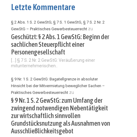
Letzte Kommentare
§ 2 Abs. 1 S. 2 GewStG; § 7 S. 1 GewStG, § 7 S. 2 Nr. 2
zu
GewStG – Praktisches Gewerbesteuerrecht
Geschützt: § 2 Abs. 1 GewStG: Beginn der
sachlichen Steuerpflicht einer
Personengesellschaft
[…] § 7 S. 2 Nr. 2 GewStG: Veräußerung einer
mitunternehmerischen..
§ 9 Nr. 1 S. 2 GewStG: Bagatellgrenze in absoluter
Hinsicht bei der Mitvermietung beweglicher Sachen –
zu
Praktisches Gewerbesteuerrecht
§ 9 Nr. 1 S. 2 GewStG: zum Umfang der
zwingend notwendigen Nebentätigkeit
zur wirtschaftlich sinnvollen
Grundstücksnutzung als Ausnahmen von
Ausschließlichkeitsgebot