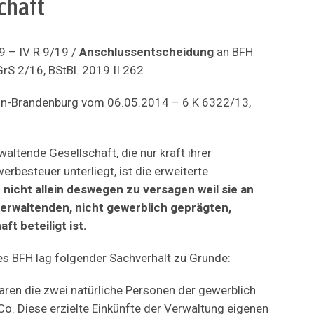
chaft
 – IV R 9/19 /
Anschlussentscheidung
an BFH
S 2/16, BStBl. 2019 II 262
lin-Brandenburg vom 06.05.2014 – 6 K 6322/13,
altende Gesellschaft, die nur kraft ihrer
rbesteuer unterliegt, ist die erweiterte
g
nicht allein deswegen zu versagen weil sie an
erwaltenden, nicht gewerblich geprägten,
t beteiligt ist.
s BFH lag folgender Sachverhalt zu Grunde:
waren die zwei natürliche Personen der gewerblich
. Diese erzielte Einkünfte der Verwaltung eigenen