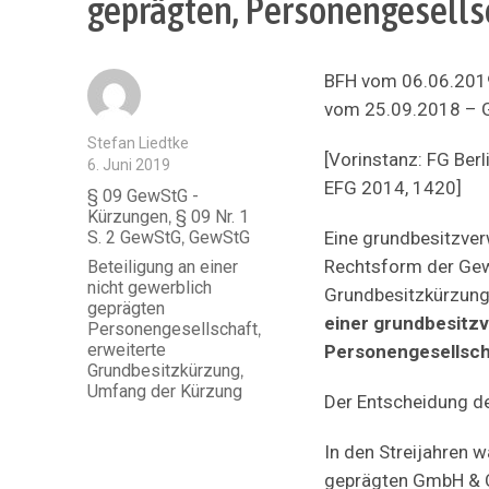
geprägten, Personengesells
BFH vom 06.06.2019
vom 25.09.2018 – Gr
Autor
Stefan Liedtke
[Vorinstanz: FG Ber
Veröffentlicht
6. Juni 2019
am
EFG 2014, 1420]
Kategorien
§ 09 GewStG -
Kürzungen
,
§ 09 Nr. 1
S. 2 GewStG
,
GewStG
Eine grundbesitzverw
Rechtsform der Gewe
Schlagwörter
Beteiligung an einer
nicht gewerblich
Grundbesitzkürzun
geprägten
einer grundbesitzv
Personengesellschaft
,
erweiterte
Personengesellschaf
Grundbesitzkürzung
,
Umfang der Kürzung
Der Entscheidung de
In den Streijahren 
geprägten GmbH & Co