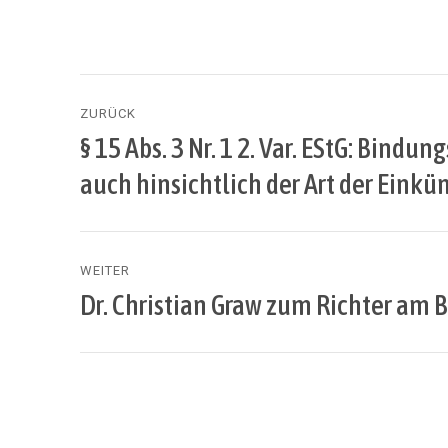
Beitragsnavigation
ZURÜCK
§ 15 Abs. 3 Nr. 1 2. Var. EStG: Bin
Vorheriger
Beitrag:
auch hinsichtlich der Art der Einkü
WEITER
Dr. Christian Graw zum Richter am
Nächster
Beitrag: