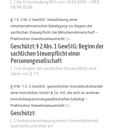
[…] der Entscheidung BFH vom 18.04.2000 – VIII R
68/98, BStB..
§ 7 S. 2 Nr. 2 GewStG: Veräußerung einer
mitunternehmerischen Beteiligung vor Beginn der
sachlichen Steuerpflicht der Mitunternehmerschaft –
zu
Praktisches Gewerbesteuerrecht
Geschützt: § 2 Abs. 1 GewStG: Beginn der
sachlichen Steuerpflicht einer
Personengesellschaft
[…] vor Beginn der sachlichen Steuerpflicht wird
daher von § 7 S...
§ 9 Nr. 1 S. 2 GewStG: gewerblicher Grundstückshandel
einer Immobilien GmbH & Co. KG, die sich an anderen
Immobilienpersonengesellschaften beteiligt –
zu
Praktisches Gewerbesteuerrecht
Geschützt:
[…] Verkehrsanschauung einem Gewerbebetrieb
ausmacht und einer pri..