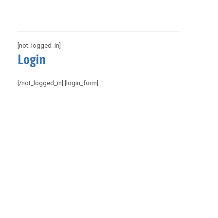
[not_logged_in]
Login
[/not_logged_in] [login_form]