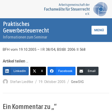
Praktisches
Gewerbesteuerrecht
MENÜ
Informationen zum Seminar
BFH vom 19.10.2005 – I R 38/04, BStBl. 2006 II 568
Artikel teilen ..
LinkedIn
X
Facebook
Email
Autor
Veröffentlicht
Kategorien
Stefan Liedtke
19. Oktober 2005
GewStG
am
Ein Kommentar zu „“