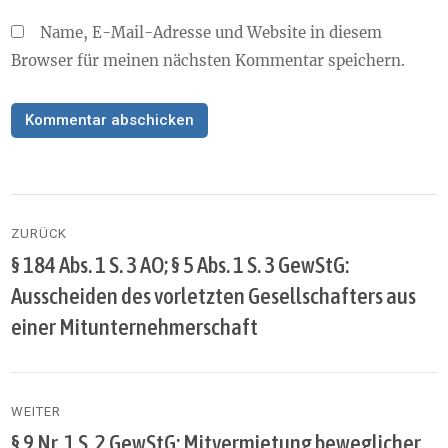
Name, E-Mail-Adresse und Website in diesem
Browser für meinen nächsten Kommentar speichern.
Beitragsnavigation
ZURÜCK
§ 184 Abs. 1 S. 3 AO; § 5 Abs. 1 S. 3 GewStG:
Vorheriger
Beitrag:
Ausscheiden des vorletzten Gesellschafters aus
einer Mitunternehmerschaft
WEITER
§ 9 Nr. 1 S. 2 GewStG: Mitvermietung beweglicher
Nächster