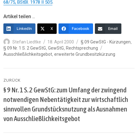
68/75, BStBl. 1978 II 505
.
Artikel teilen ..
LinkedIn
X
Facebook
Email
Autor
Veröffentlicht
Kategorien
,
Stefan Liedtke
18. April 2000
§ 09 GewStG - Kürzungen
am
Schlagwörter
,
,
§ 09 Nr. 1 S. 2 GewStG
GewStG
Rechtsprechung
,
Ausschließlichkeitsgebot
erweiterte Grundbesitzkürzung
Beitragsnavigation
ZURÜCK
§ 9 Nr. 1 S. 2 GewStG: zum Umfang der zwingend
Vorheriger
Beitrag:
notwendigen Nebentätigkeit zur wirtschaftlich
sinnvollen Grundstücksnutzung als Ausnahmen
von Ausschließlichkeitsgebot