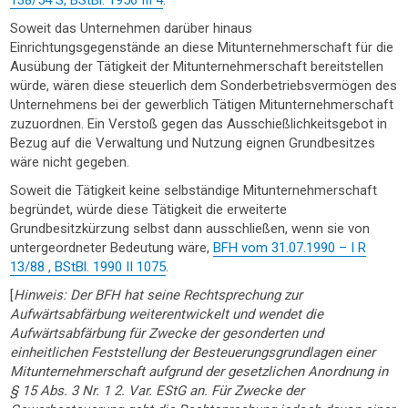
138/54 S, BStBl. 1956 III 4
.
Soweit das Unternehmen darüber hinaus
Einrichtungsgegenstände an diese Mitunternehmerschaft für die
Ausübung der Tätigkeit der Mitunternehmerschaft bereitstellen
würde, wären diese steuerlich dem Sonderbetriebsvermögen des
Unternehmens bei der gewerblich Tätigen Mitunternehmerschaft
zuzuordnen. Ein Verstoß gegen das Ausschießlichkeitsgebot in
Bezug auf die Verwaltung und Nutzung eignen Grundbesitzes
wäre nicht gegeben.
Soweit die Tätigkeit keine selbständige Mitunternehmerschaft
begründet, würde diese Tätigkeit die erweiterte
Grundbesitzkürzung selbst dann ausschließen, wenn sie von
untergeordneter Bedeutung wäre,
BFH vom 31.07.1990 – I R
13/88 , BStBl. 1990 II 1075
.
[
Hinweis: Der BFH hat seine Rechtsprechung zur
Aufwärtsabfärbung weiterentwickelt und wendet die
Aufwärtsabfärbung für Zwecke der gesonderten und
einheitlichen Feststellung der Besteuerungsgrundlagen einer
Mitunternehmerschaft aufgrund der gesetzlichen Anordnung in
§ 15 Abs. 3 Nr. 1 2. Var. EStG an. Für Zwecke der