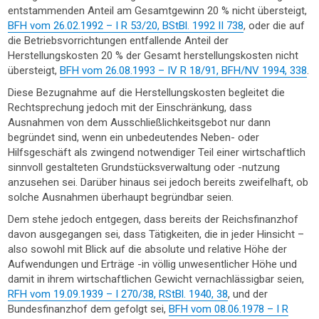
entstammenden Anteil am Gesamtgewinn 20 % nicht übersteigt,
BFH vom 26.02.1992 – I R 53/20, BStBl. 1992 II 738
, oder die auf
die Betriebsvorrichtungen entfallende Anteil der
Herstellungskosten 20 % der Gesamt herstellungskosten nicht
übersteigt,
BFH vom 26.08.1993 – IV R 18/91, BFH/NV 1994, 338
.
Diese Bezugnahme auf die Herstellungskosten begleitet die
Rechtsprechung jedoch mit der Einschränkung, dass
Ausnahmen von dem Ausschließlichkeitsgebot nur dann
begründet sind, wenn ein unbedeutendes Neben- oder
Hilfsgeschäft als zwingend notwendiger Teil einer wirtschaftlich
sinnvoll gestalteten Grundstücksverwaltung oder -nutzung
anzusehen sei. Darüber hinaus sei jedoch bereits zweifelhaft, ob
solche Ausnahmen überhaupt begründbar seien.
Dem stehe jedoch entgegen, dass bereits der Reichsfinanzhof
davon ausgegangen sei, dass Tätigkeiten, die in jeder Hinsicht –
also sowohl mit Blick auf die absolute und relative Höhe der
Aufwendungen und Erträge -in völlig unwesentlicher Höhe und
damit in ihrem wirtschaftlichen Gewicht vernachlässigbar seien,
RFH vom 19.09.1939 – I 270/38, RStBl. 1940, 38
, und der
Bundesfinanzhof dem gefolgt sei,
BFH vom 08.06.1978 – I R