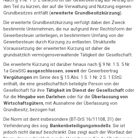
Nach § 9 Nr. 1 S. 2 GewStG ist der Gewerbeertrag auf Antrag um
den Teil zu kürzen, der auf die Verwaltung und Nutzung eigenen
Grundbesitzes entfällt (
erweiterte Grundbesitzkürzung
).
Die erweiterte Grundbesitzkürzung verfolgt dabei den Zweck
bestimmte Unternehmen, die nur aufgrund ihrer Rechtsform der
Gewerbesteuer unterliegen, in bestimmtem Umfang von der
Gewerbesteuer durch Kürzung zu entlasten. Strukturelle
Voraussetzung der erweiterten Kürzung ist daher die
grundsätzlich vermögensverwaltende Tätigkeit der Gesellschaft.
Die erweiterte Kürzung ist darüber hinaus nach § 9 Nr. 1 S. 5 Nr.
1a GewStG
ausgeschlossen
,
soweit
der Gewerbeertrag
Vergütungen
im Sinne des § 15 Abs. 1 S. 1 Nr. 2 S. 1 EStG
enthält, die eine gesellschaftlich beteiligte Person von der
Gesellschaft für ihre
Tätigkeit im Dienst der Gesellschaft
oder
für die
Hingabe von Darlehen
oder für die
Überlassung von
Wirtschaftsgütern
, mit Ausnahme der Überlassung von
Grundbesitz, bezogen hat.
Die Norm ist dient insbesondere (BT-DrS 16/11108, 31) der
Verhinderung des sog.
Bankenbeteiligungsmodells
. Sie ist
jedoch nicht darauf beschränkt. Das zeigt auch der Wortlaut der