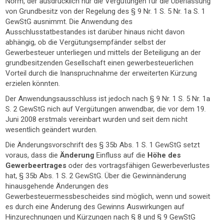
Norm, der ausdrücklich nur die Vergütungen für die Überlassung
von Grundbesitz von der Regelung des § 9 Nr. 1 S. 5 Nr. 1a S. 1
GewStG ausnimmt. Die Anwendung des
Ausschlusstatbestandes ist darüber hinaus nicht davon
abhängig, ob die Vergütungsempfänder selbst der
Gewerbesteuer unterliegen und mittels der Beteiligung an der
grundbesitzenden Gesellschaft einen gewerbesteuerlichen
Vorteil durch die Inanspruchnahme der erweiterten Kürzung
erzielen könnten.
Der Anwendungsausschluss ist jedoch nach § 9 Nr. 1 S. 5 Nr. 1a
S. 2 GewStG nich auf Vergütungen anwendbar, die vor dem 19.
Juni 2008 erstmals vereinbart wurden und seit dem nicht
wesentlich geändert wurden.
Die Änderungsvorschrift des § 35b Abs. 1 S. 1 GewStG setzt
voraus, dass die
Änderung
Einfluss auf die
Höhe des
Gewerbeertrages
oder des vortragsfähigen Gewerbeverlustes
hat, § 35b Abs. 1 S. 2 GewStG. Über die Gewinnänderung
hinausgehende Änderungen des
Gewerbesteuermessbescheides sind möglich, wenn und soweit
es durch eine Änderung des Gewinns Auswirkungen auf
Hinzurechnungen und Kürzungen nach § 8 und § 9 GewStG