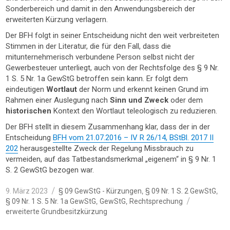
Sonderbereich und damit in den Anwendungsbereich der
erweiterten Kürzung verlagern.
Der BFH folgt in seiner Entscheidung nicht den weit verbreiteten
Stimmen in der Literatur, die für den Fall, dass die
mitunternehmerisch verbundene Person selbst nicht der
Gewerbesteuer unterliegt, auch von der Rechtsfolge des § 9 Nr.
1 S. 5 Nr. 1a GewStG betroffen sein kann. Er folgt dem
eindeutigen
Wortlaut
der Norm und erkennt keinen Grund im
Rahmen einer Auslegung nach
Sinn und Zweck
oder dem
historischen
Kontext den Wortlaut teleologisch zu reduzieren.
Der BFH stellt in diesem Zusammenhang klar, dass der in der
Entscheidung
BFH vom 21.07.2016 – IV R 26/14, BStBl. 2017 II
202
herausgestellte Zweck der Regelung Missbrauch zu
vermeiden, auf das Tatbestandsmerkmal „eigenem“ in § 9 Nr. 1
S. 2 GewStG bezogen war.
Veröffentlicht
Kategorien
,
,
9. März 2023
§ 09 GewStG - Kürzungen
§ 09 Nr. 1 S. 2 GewStG
am
Schlagwö
,
,
§ 09 Nr. 1 S. 5 Nr. 1a GewStG
GewStG
Rechtsprechung
erweiterte Grundbesitzkürzung