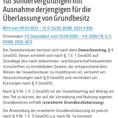
für Sondervergütungen mit
Ausnahme derjengigen für die
Überlassung von Grundbesitz
BFH vom 09.03.2023 – IV R 25/20, BStBl. 2023 II 836
[Vorinstanz:
FG Düsseldorf vom 03.09.2020 – 9 K 3300/18, G, F,
DStRE 2020, 421
]
Die Gewerbesteuer bemisst sich nach dem
Gewerbeertrag
, § 6
GewStG. Dieser ermittelt sich nach § 7 S. 1 GewStG auf
Grundlage des nach einkommen- und körperschaftsteuerlichen
Vorschriften zu ermittelnden Gewinn, der entsprechend dem
Wesen der Gewerbesteuer zu modifizieren ist, vermehrt um
Hinzurechnungen nach § 8 GewStG und vermindert um
Kürzungen nach § 9 GewStG.
Nach § 9 Nr. 1 S. 2 GewStG ist der Gewerbeertrag auf Antrag um
den Teil zu kürzen, der auf die Verwaltung und Nutzung eigenen
Grundbesitzes entfällt (
erweiterte Grundbesitzkürzung
).
Die Anwendung der erweiterte Grundbesitzkürzung ist jedoch
nach § 9 Nr. 1 S. 5 GewStG u.a. nach Nr. 1a insoweit