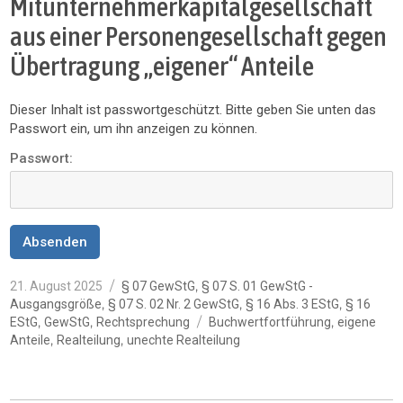
Mitunternehmerkapitalgesellschaft
aus einer Personengesellschaft gegen
Übertragung „eigener“ Anteile
Dieser Inhalt ist passwortgeschützt. Bitte geben Sie unten das
Passwort ein, um ihn anzeigen zu können.
Passwort:
Veröffentlicht
Kategorien
,
21. August 2025
§ 07 GewStG
§ 07 S. 01 GewStG -
am
,
,
,
Ausgangsgröße
§ 07 S. 02 Nr. 2 GewStG
§ 16 Abs. 3 EStG
§ 16
Schlagwörter
,
,
,
EStG
GewStG
Rechtsprechung
Buchwertfortführung
eigene
,
,
Anteile
Realteilung
unechte Realteilung