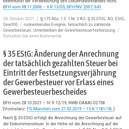
beeinflusst die Verwirklichung des Steuertatbestandes nicht,
BFH vom 08.11.2006 – II R 13/05, BFH/NV 2007, 641
.
Veröffentlicht
Kategorien
,
,
,
,
28. Oktober 2021
§ 175 Abs. 1 S. 1 Nr. 2 AO
§ 35 EStG
AO
EStG
am
Schlagwörter
,
GewStG
rückwirkendes Ereignis
tatsächlich zu zahlende
,
Gewerbesteuer
Unterbleiben der Gewerbesteuerfestsetzung
zu
Schreiben Sie einen Kommentar
§
35
§ 35 EStG: Änderung der Anrechnung
Abs.
2
der tatsächlich gezahlten Steuer bei
S.
Eintritt der Festsetzungsverjährung
1
EStG:
der Gewerbesteuer vor Erlass eines
tatsächlich
zu
Gewerbesteuerbescheides
zahlende
Gewerbesteuer
BFH vom 28.10.2021 – IV R 12/19, NWB OAAAI-02738
–
[Vorinstanz:
FG München vom 21.02.2019 – 15 K 1181/18,
]
Unterbleiben
der
Nach § 35 EStG erfolgt die Anrechnung der Gewerbesteuer auf
Gewerbesteuerfestsetzung
die Einkommensteuer. In der Höhe ist die Anrechnung auf die