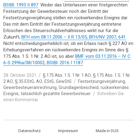
BStBl. 1993 II 897
. Weder das Unterlassen einer fristgerechten
Festsetzung der Gewerbesteuer noch der Eintritt der
Festsetzungsverjährung stellen ein rückwirkendes Ereignis dar.
Das mit dem Eintritt der Festsetzungsverjährung eintretene
Erlöschen des Steuerschuldverhältnisses wirkt nur für die
Zukunft,
BFH vom 08.11.2006 – II R 13/05, BFH/NV 2007, 641
.
Nicht entscheidungserheblich ist, ob ein Erlass nach § 227 AO im
Erhebungsverfahren ein rückwirkendes Ereignis im Sinne des §
175 Abs. 1 S. 1 Nr. 2 AO ist, so aber
BMF vom 03.11.2016 – IV C
6-S 2996a/08/10002, BStBl. 2016 I 1187
.
Veröffentlicht
Kategorien
,
28. Oktober 2021
§ 175 Abs. 1 S. 1 Nr. 1 AO
§ 175 Abs. 1 S. 1 Nr.
am
Schlagwörter
,
,
,
,
,
2 AO
§ 35 EStG
AO
EStG
GewStG
Festsetzungsverjährung
,
,
Gewerbesteueranrechnung
Grundlagenbescheid
rückwirkendes
,
Ereignis
tatsächlich gezahlte Gewerbesteuer
Schreiben Sie
zu
einen Kommentar
§
35
EStG:
Änderung
der
Datenschutz
Impressum
Made in DUS
Anrechnung