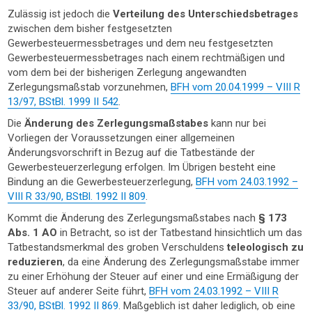
Zulässig ist jedoch die
Verteilung des Unterschiedsbetrages
zwischen dem bisher festgesetzten
Gewerbesteuermessbetrages und dem neu festgesetzten
Gewerbesteuermessbetrages nach einem rechtmäßigen und
vom dem bei der bisherigen Zerlegung angewandten
Zerlegungsmaßstab vorzunehmen,
BFH vom 20.04.1999 – VIII R
13/97, BStBl. 1999 II 542
.
Die
Änderung des Zerlegungsmaßstabes
kann nur bei
Vorliegen der Voraussetzungen einer allgemeinen
Änderungsvorschrift in Bezug auf die Tatbestände der
Gewerbesteuerzerlegung erfolgen. Im Übrigen besteht eine
Bindung an die Gewerbesteuerzerlegung,
BFH vom 24.03.1992 –
VIII R 33/90, BStBl. 1992 II 809
.
Kommt die Änderung des Zerlegungsmaßstabes nach
§ 173
Abs. 1 AO
in Betracht, so ist der Tatbestand hinsichtlich um das
Tatbestandsmerkmal des groben Verschuldens
teleologisch zu
reduzieren
, da eine Änderung des Zerlegungsmaßstabe immer
zu einer Erhöhung der Steuer auf einer und eine Ermäßigung der
Steuer auf anderer Seite führt,
BFH vom 24.03.1992 – VIII R
33/90, BStBl. 1992 II 869
. Maßgeblich ist daher lediglich, ob eine