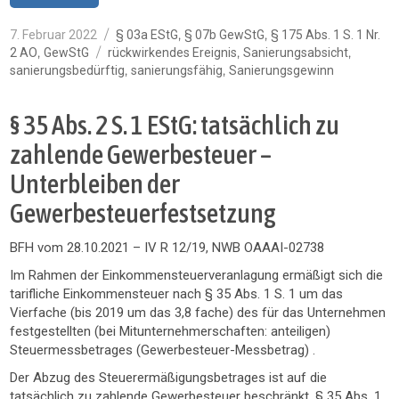
Veröffentlicht
Kategorien
,
,
7. Februar 2022
§ 03a EStG
§ 07b GewStG
§ 175 Abs. 1 S. 1 Nr.
am
Schlagwörter
,
,
,
2 AO
GewStG
rückwirkendes Ereignis
Sanierungsabsicht
,
,
sanierungsbedürftig
sanierungsfähig
Sanierungsgewinn
§ 35 Abs. 2 S. 1 EStG: tatsächlich zu
zahlende Gewerbesteuer –
Unterbleiben der
Gewerbesteuerfestsetzung
BFH vom 28.10.2021 – IV R 12/19, NWB OAAAI-02738
Im Rahmen der Einkommensteuerveranlagung ermäßigt sich die
tarifliche Einkommensteuer nach § 35 Abs. 1 S. 1 um das
Vierfache (bis 2019 um das 3,8 fache) des für das Unternehmen
festgestellten (bei Mitunternehmerschaften: anteiligen)
Steuermessbetrages (Gewerbesteuer-Messbetrag) .
Der Abzug des Steuerermäßigungsbetrages ist auf die
tatsächlich zu zahlende Gewerbesteuer beschränkt, § 35 Abs. 1