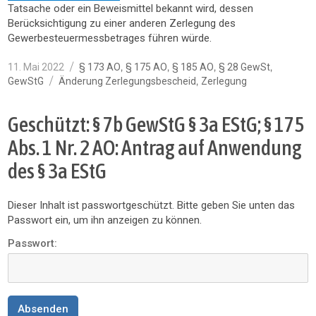
Tatsache oder ein Beweismittel bekannt wird, dessen
Berücksichtigung zu einer anderen Zerlegung des
Gewerbesteuermessbetrages führen würde.
Veröffentlicht
Kategorien
,
,
,
,
11. Mai 2022
§ 173 AO
§ 175 AO
§ 185 AO
§ 28 GewSt
am
Schlagwörter
,
GewStG
Änderung Zerlegungsbescheid
Zerlegung
Geschützt: § 7b GewStG § 3a EStG; § 175
Abs. 1 Nr. 2 AO: Antrag auf Anwendung
des § 3a EStG
Dieser Inhalt ist passwortgeschützt. Bitte geben Sie unten das
Passwort ein, um ihn anzeigen zu können.
Passwort: