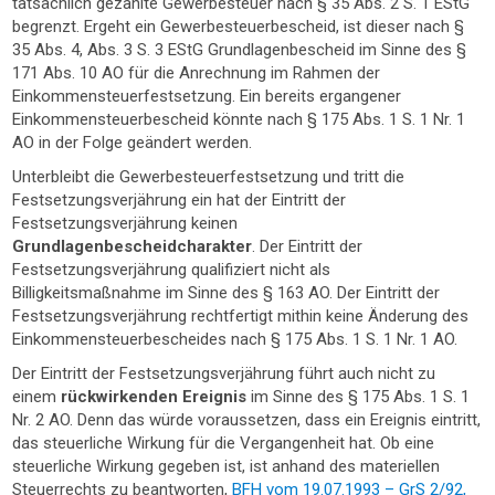
tatsächlich gezahlte Gewerbesteuer nach § 35 Abs. 2 S. 1 EStG
begrenzt. Ergeht ein Gewerbesteuerbescheid, ist dieser nach §
35 Abs. 4, Abs. 3 S. 3 EStG Grundlagenbescheid im Sinne des §
171 Abs. 10 AO für die Anrechnung im Rahmen der
Einkommensteuerfestsetzung. Ein bereits ergangener
Einkommensteuerbescheid könnte nach § 175 Abs. 1 S. 1 Nr. 1
AO in der Folge geändert werden.
Unterbleibt die Gewerbesteuerfestsetzung und tritt die
Festsetzungsverjährung ein hat der Eintritt der
Festsetzungsverjährung keinen
Grundlagenbescheidcharakter
. Der Eintritt der
Festsetzungsverjährung qualifiziert nicht als
Billigkeitsmaßnahme im Sinne des § 163 AO. Der Eintritt der
Festsetzungsverjährung rechtfertigt mithin keine Änderung des
Einkommensteuerbescheides nach § 175 Abs. 1 S. 1 Nr. 1 AO.
Der Eintritt der Festsetzungsverjährung führt auch nicht zu
einem
rückwirkenden Ereignis
im Sinne des § 175 Abs. 1 S. 1
Nr. 2 AO. Denn das würde voraussetzen, dass ein Ereignis eintritt,
das steuerliche Wirkung für die Vergangenheit hat. Ob eine
steuerliche Wirkung gegeben ist, ist anhand des materiellen
Steuerrechts zu beantworten,
BFH vom 19.07.1993 – GrS 2/92,