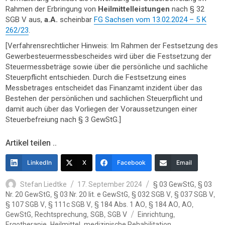
Rahmen der Erbringung von
Heilmittelleistungen
nach § 32
SGB V aus,
a.A.
scheinbar
FG Sachsen vom 13.02.2024 – 5 K
262/23
.
[Verfahrensrechtlicher Hinweis: Im Rahmen der Festsetzung des
Gewerbesteuermessbescheides wird über die Festsetzung der
Steuermessbeträge sowie über die persönliche und sachliche
Steuerpflicht entschieden. Durch die Festsetzung eines
Messbetrages entscheidet das Finanzamt inzident über das
Bestehen der persönlichen und sachlichen Steuerpflicht und
damit auch über das Vorliegen der Voraussetzungen einer
Steuerbefreiung nach § 3 GewStG.]
Artikel teilen ..
LinkedIn
X
Facebook
Email
Autor
Veröffentlicht
Kategorien
,
Stefan Liedtke
17. September 2024
§ 03 GewStG
§ 03
am
,
,
,
,
Nr. 20 GewStG
§ 03 Nr. 20 lit. e GewStG
§ 032 SGB V
§ 037 SGB V
,
,
,
,
,
§ 107 SGB V
§ 111c SGB V
§ 184 Abs. 1 AO
§ 184 AO
AO
Schlagwörter
,
,
,
,
GewStG
Rechtsprechung
SGB
SGB V
Einrichtung
,
,
,
Ergotherapie
Heilmittel
medizinische Rehabilitation