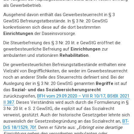
als Gewerbebetrieb.
Ausgehend davon enthält das Gewerbesteuerrecht in § 3
GewStG Befreiungstatbestände. In § 3 Nr. 20 GewStG
konkretisieren sich diese auf die dort bestimmten
Einrichtungen
der Daseinsvorsorge.
Die Steuerbefreiung des § 3 Nr. 20 lit. e GewStG eröffnet die
gewerbesteuerliche Befreiung auf
Einrichtungen
zur
ambulanten und stationären
Rehabilitation
.
Die gewerbesteuerlichen Befreiungstatbestände enthalten eine
Vielzahl von Begrifflichkeiten, die weder im Gewerbesteuerrecht
noch an anderer Stelle des Steuerrechts definiert sind. Bei der
Auslegung der in § 3 Nr. 20 GewStG genannten
Begriffe
ist auf
das
Sozial- und das Sozialversicherungsrecht
zurückzugreifen,
BFH vom 29.09.2020 – VIII R 10/17, BStBl. 2021
II 387
. Dieses Verständnis wird auch durch die Formulierung in §
3 Nr. 20 lit. e S. 2 GewStG, die explizit auf das Sozialrecht
verweist, gestützt. Auch der historische Gesetzgeber lehnte sich
ausweislich der Gesetzesbegründung an das Sozialrecht an,
BT-
DrS 18/1529, 70f
. Denn er führte aus:
„Erbringt eine derartige
Einrichtung neben den verordneten ambulanten oder