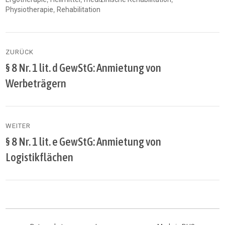
,
Physiotherapie
Rehabilitation
Beitragsnavigation
ZURÜCK
§ 8 Nr. 1 lit. d GewStG: Anmietung von
Vorheriger
Beitrag:
Werbeträgern
WEITER
§ 8 Nr. 1 lit. e GewStG: Anmietung von
Nächster
Beitrag:
Logistikflächen