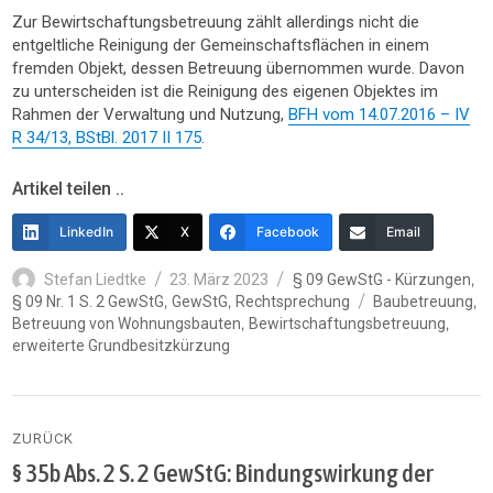
Zur Bewirtschaftungsbetreuung zählt allerdings nicht die
entgeltliche Reinigung der Gemeinschaftsflächen in einem
fremden Objekt, dessen Betreuung übernommen wurde. Davon
zu unterscheiden ist die Reinigung des eigenen Objektes im
Rahmen der Verwaltung und Nutzung,
BFH vom 14.07.2016 – IV
R 34/13, BStBl. 2017 II 175
.
Artikel teilen ..
LinkedIn
X
Facebook
Email
Autor
Veröffentlicht
Kategorien
,
Stefan Liedtke
23. März 2023
§ 09 GewStG - Kürzungen
am
Schlagwörter
,
,
,
§ 09 Nr. 1 S. 2 GewStG
GewStG
Rechtsprechung
Baubetreuung
,
,
Betreuung von Wohnungsbauten
Bewirtschaftungsbetreuung
erweiterte Grundbesitzkürzung
Beitragsnavigation
ZURÜCK
§ 35b Abs. 2 S. 2 GewStG: Bindungswirkung der
Vorheriger