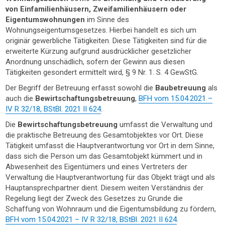
von Einfamilienhäusern, Zweifamilienhäusern oder
Eigentumswohnungen
im Sinne des
Wohnungseigentumsgesetzes. Hierbei handelt es sich um
originär gewerbliche Tätigkeiten. Diese Tätigkeiten sind für die
erweiterte Kürzung aufgrund ausdrücklicher gesetzlicher
Anordnung unschädlich, sofern der Gewinn aus diesen
Tätigkeiten gesondert ermittelt wird, § 9 Nr. 1. S. 4 GewStG.
Der Begriff der Betreuung erfasst sowohl die
Baubetreuung
als
auch die
Bewirtschaftungsbetreuung
,
BFH vom 15.04.2021 –
IV R 32/18, BStBl. 2021 II 624
.
Die
Bewirtschaftungsbetreuung
umfasst die Verwaltung und
die praktische Betreuung des Gesamtobjektes vor Ort. Diese
Tätigkeit umfasst die Hauptverantwortung vor Ort in dem Sinne,
dass sich die Person um das Gesamtobjekt kümmert und in
Abwesenheit des Eigentümers und eines Vertreters der
Verwaltung die Hauptverantwortung für das Objekt trägt und als
Hauptansprechpartner dient. Diesem weiten Verständnis der
Regelung liegt der Zweck des Gesetzes zu Grunde die
Schaffung von Wohnraum und die Eigentumsbildung zu fördern,
BFH vom 15.04.2021 – IV R 32/18, BStBl. 2021 II 624
.