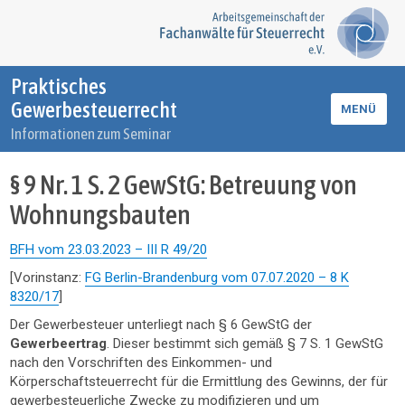
Praktisches
Gewerbesteuerrecht
MENÜ
Informationen zum Seminar
§ 9 Nr. 1 S. 2 GewStG: Betreuung von
Wohnungsbauten
BFH vom 23.03.2023 – III R 49/20
[Vorinstanz:
FG Berlin-Brandenburg vom 07.07.2020 – 8 K
8320/17
]
Der Gewerbesteuer unterliegt nach § 6 GewStG der
Gewerbeertrag
. Dieser bestimmt sich gemäß § 7 S. 1 GewStG
nach den Vorschriften des Einkommen- und
Körperschaftsteuerrecht für die Ermittlung des Gewinns, der für
gewerbesteuerliche Zwecke zu modifizieren und um