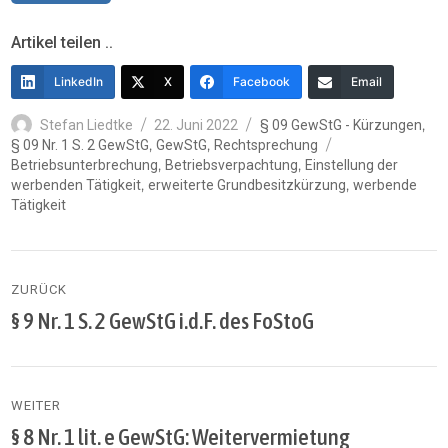
Artikel teilen ..
LinkedIn
X
Facebook
Email
Autor
Veröffentlicht
Kategorien
,
Stefan Liedtke
22. Juni 2022
§ 09 GewStG - Kürzungen
am
Schlagwörter
,
,
§ 09 Nr. 1 S. 2 GewStG
GewStG
Rechtsprechung
,
,
Betriebsunterbrechung
Betriebsverpachtung
Einstellung der
,
,
werbenden Tätigkeit
erweiterte Grundbesitzkürzung
werbende
Tätigkeit
Beitragsnavigation
ZURÜCK
§ 9 Nr. 1 S. 2 GewStG i.d.F. des FoStoG
Vorheriger
Beitrag:
WEITER
§ 8 Nr. 1 lit. e GewStG: Weitervermietung
Nächster