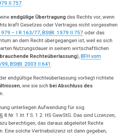
979 II 757
.
 eine
endgülige Übertragung
des Rechts vor, wenn
chts kraft Gesetzes oder Vertrages nicht vorgesehen
979 – I R 163/77, BStBl. 1979 II 757
oder das
entum an dem Recht übergegangen ist, weil es sich
arten Nutzungsdauer in seinem wirtschaftlichen
brauchende Rechteüberlassung
),
BFH vom
/99, BStBl. 2003 II 641
.
der endgültige Rechteüberlassung vorliegt richtete
ltnissen
, wie sie sich
bei Abschluss des
n.
nung unterliegen Aufwendung für sog.
 § 8 Nr. 1 lit. f S. 1 2. HS GewStG. Das sind Lizenzen,
dazu berechtigen, das daraus abgeleitet Rechte
n. Eine solche Vertriebslizenz ist dann gegeben,