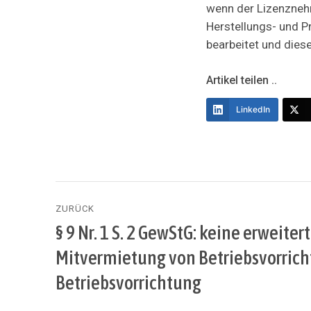
wenn der Lizenznehm
Herstellungs- und P
bearbeitet und diese
Artikel teilen ..
LinkedIn
Beitragsnavigation
ZURÜCK
§ 9 Nr. 1 S. 2 GewStG: keine erweit
Vorheriger
Beitrag:
Mitvermietung von Betriebsvorrich
Betriebsvorrichtung