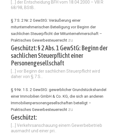
[…] der Entscheidung BFH vom 18.04.2000 – VIII R
68/98, BStB..
§ 7 S. 2 Nr. 2 GewStG: Veräußerung einer
mitunternehmerischen Beteiligung vor Beginn der
sachlichen Steuerpflicht der Mitunternehmerschaft –
zu
Praktisches Gewerbesteuerrecht
Geschützt: § 2 Abs. 1 GewStG: Beginn der
sachlichen Steuerpflicht einer
Personengesellschaft
[…] vor Beginn der sachlichen Steuerpflicht wird
daher von § 7 S...
§ 9 Nr. 1 S. 2 GewStG: gewerblicher Grundstückshandel
einer Immobilien GmbH & Co. KG, die sich an anderen
Immobilienpersonengesellschaften beteiligt –
zu
Praktisches Gewerbesteuerrecht
Geschützt:
[…] Verkehrsanschauung einem Gewerbebetrieb
ausmacht und einer pri..