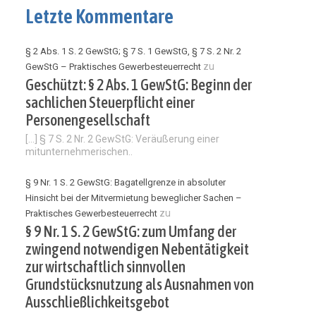
Letzte Kommentare
§ 2 Abs. 1 S. 2 GewStG; § 7 S. 1 GewStG, § 7 S. 2 Nr. 2
zu
GewStG – Praktisches Gewerbesteuerrecht
Geschützt: § 2 Abs. 1 GewStG: Beginn der
sachlichen Steuerpflicht einer
Personengesellschaft
[…] § 7 S. 2 Nr. 2 GewStG: Veräußerung einer
mitunternehmerischen..
§ 9 Nr. 1 S. 2 GewStG: Bagatellgrenze in absoluter
Hinsicht bei der Mitvermietung beweglicher Sachen –
zu
Praktisches Gewerbesteuerrecht
§ 9 Nr. 1 S. 2 GewStG: zum Umfang der
zwingend notwendigen Nebentätigkeit
zur wirtschaftlich sinnvollen
Grundstücksnutzung als Ausnahmen von
Ausschließlichkeitsgebot