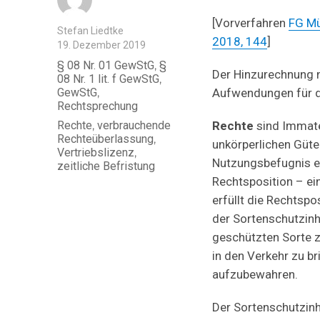
[Vorverfahren
FG Mü
Autor
Stefan Liedtke
2018, 144
]
Veröffentlicht
19. Dezember 2019
am
Kategorien
§ 08 Nr. 01 GewStG
,
§
Der Hinzurechnung na
08 Nr. 1 lit. f GewStG
,
GewStG
,
Aufwendungen für di
Rechtsprechung
Schlagwörter
Rechte
sind Immate
Rechte
,
verbrauchende
Rechteüberlassung
,
unkörperlichen Güte
Vertriebslizenz
,
Nutzungsbefugnis e
zeitliche Befristung
Rechtsposition – ei
erfüllt die Rechtspo
der Sortenschutzin
geschützten Sorte 
in den Verkehr zu br
aufzubewahren.
Der Sortenschutzin