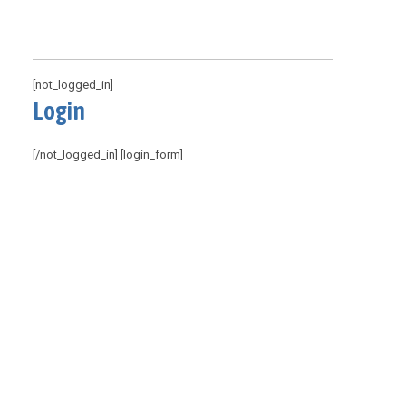
[not_logged_in]
Login
[/not_logged_in] [login_form]