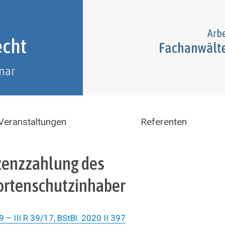
echt
nar
Veranstaltungen
Referenten
Lizenzzahlung des
Sortenschutzinhaber
– III R 39/17, BStBl. 2020 II 397