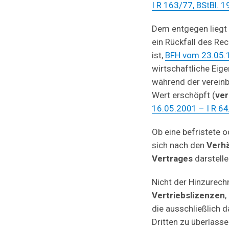
I R 163/77, BStBl. 1
Dem entgegen liegt
ein Rückfall des Re
ist,
BFH vom 23.05.1
wirtschaftliche Eig
während der vereinb
Wert erschöpft (
ver
16.05.2001 – I R 64
Ob eine befristete o
sich nach den
Verhä
Vertrages
darstelle
Nicht der Hinzurech
Vertriebslizenzen
,
die ausschließlich 
Dritten zu überlasse