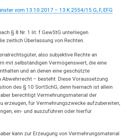
nster vom 13.10.2017 – 13 K 2554/15 G, F, EFG
ch § 8 Nr. 1 lit. f GewStG unterliegen
e zeitlich Überlassung von Rechten.
rialrechtsgüter, also subjektive Rechte an
rn mit selbständigen Vermögenswert, die eine
nthalten und an denen eine geschützte
n Abwehrrecht – besteht. Diese Voraussetzung
sition des § 10 SortSchG, denn hiernach ist allein
haber berechtigt Vermehrungsmaterial der
zu erzeugen, für Vermehrungszwecke aufzubereiten,
ingen, ein- und auszuführen oder hierfür
haber kann zur Erzeugung von Vermehrungsmaterial