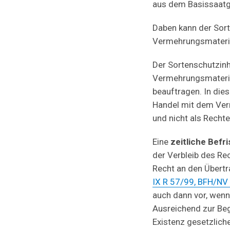
aus dem Basissaatgu
Daben kann der Sort
Vermehrungsmaterial
Der Sortenschutzinh
Vermehrungsmateria
beauftragen. In dies
Handel mit dem Verm
und nicht als Recht
Eine
zeitliche Befr
der Verbleib des Re
Recht an den Übertr
IX R 57/99, BFH/NV
auch dann vor, wenn 
Ausreichend zur Beg
Existenz gesetzlich