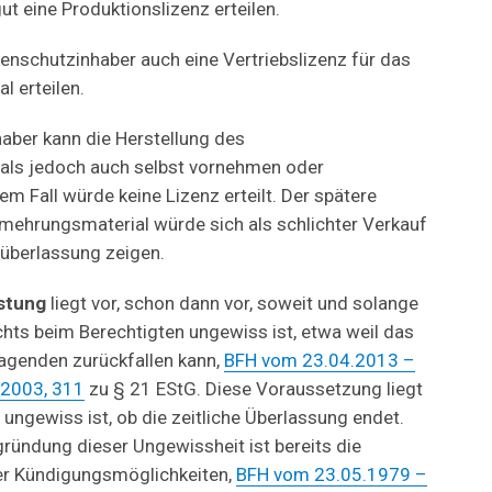
t eine Produktionslizenz erteilen.
enschutzinhaber auch eine Vertriebslizenz für das
 erteilen.
aber kann die Herstellung des
ls jedoch auch selbst vornehmen oder
em Fall würde keine Lizenz erteilt. Der spätere
ehrungsmaterial würde sich als schlichter Verkauf
eüberlassung zeigen.
istung
liegt vor, schon dann vor, soweit und solange
chts beim Berechtigten ungewiss ist, etwa weil das
agenden zurückfallen kann,
BFH vom 23.04.2013 –
 2003, 311
zu § 21 EStG. Diese Voraussetzung liegt
ungewiss ist, ob die zeitliche Überlassung endet.
ründung dieser Ungewissheit ist bereits die
er Kündigungsmöglichkeiten,
BFH vom 23.05.1979 –