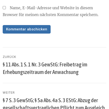
Name, E-Mail-Adresse und Website in diesem
Browser für meinen nächsten Kommentar speichern.
Beitragsnavigation
ZURÜCK
§ 11 Abs. 1 S. 1 Nr. 3 GewStG: Freibetrag im
Vorheriger
Beitrag:
Erhebungszeitraum der Anwachsung
WEITER
§ 7 S. 3 GewStG; § 5a Abs. 4a S. 3 EStG: Abzug der
Nächster
Beitrag:
gesellschaftsvertraglichen Pflicht zum Ausgleich