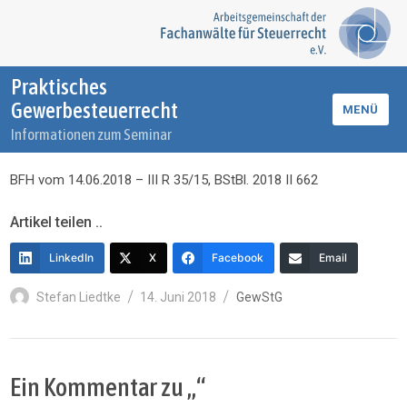
Praktisches
Gewerbesteuerrecht
MENÜ
Informationen zum Seminar
BFH vom 14.06.2018 – III R 35/15, BStBl. 2018 II 662
Artikel teilen ..
LinkedIn
X
Facebook
Email
Autor
Veröffentlicht
Kategorien
Stefan Liedtke
14. Juni 2018
GewStG
am
Ein Kommentar zu „“