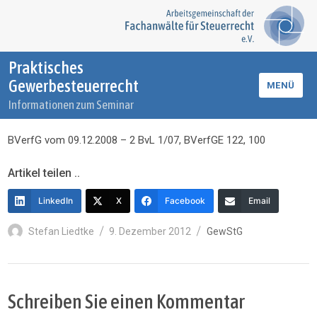
Praktisches
Gewerbesteuerrecht
MENÜ
Informationen zum Seminar
BVerfG vom 09.12.2008 – 2 BvL 1/07, BVerfGE 122, 100
Artikel teilen ..
LinkedIn
X
Facebook
Email
Autor
Veröffentlicht
Kategorien
Stefan Liedtke
9. Dezember 2012
GewStG
am
Schreiben Sie einen Kommentar