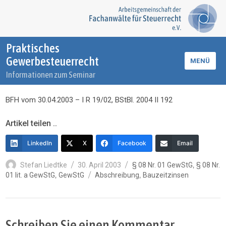
Praktisches
Gewerbesteuerrecht
MENÜ
Informationen zum Seminar
BFH vom 30.04.2003 – I R 19/02, BStBl. 2004 II 192
Artikel teilen ..
LinkedIn
X
Facebook
Email
Autor
Veröffentlicht
Kategorien
,
Stefan Liedtke
30. April 2003
§ 08 Nr. 01 GewStG
§ 08 Nr.
am
Schlagwörter
,
,
01 lit. a GewStG
GewStG
Abschreibung
Bauzeitzinsen
Schreiben Sie einen Kommentar