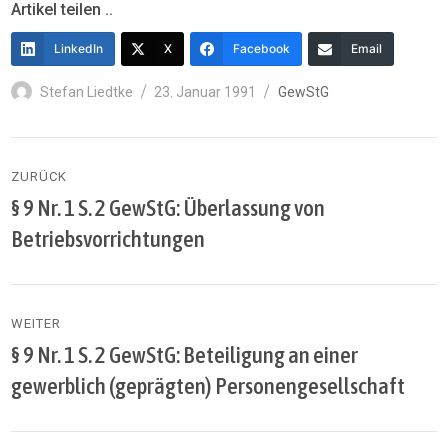
Artikel teilen ..
LinkedIn
X
Facebook
Email
Autor
Veröffentlicht
Kategorien
Stefan Liedtke
23. Januar 1991
GewStG
am
Beitragsnavigation
ZURÜCK
§ 9 Nr. 1 S. 2 GewStG: Überlassung von
Vorheriger
Beitrag:
Betriebsvorrichtungen
WEITER
§ 9 Nr. 1 S. 2 GewStG: Beteiligung an einer
Nächster
Beitrag:
gewerblich (geprägten) Personengesellschaft