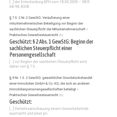
[…] der Entscheidung BFH vom 18.04.2000 – VIII R
68/98, BStB..
§ 7 S. 2 Nr. 2 GewStG: Veräußerung einer
mitunternehmerischen Beteiligung vor Beginn der
sachlichen Steuerpflicht der Mitunternehmerschaft –
zu
Praktisches Gewerbesteuerrecht
Geschützt: § 2 Abs. 1 GewStG: Beginn der
sachlichen Steuerpflicht einer
Personengesellschaft
[…] vor Beginn der sachlichen Steuerpflicht wird
daher von § 7 S...
§ 9 Nr. 1 S. 2 GewStG: gewerblicher Grundstückshandel
einer Immobilien GmbH & Co. KG, die sich an anderen
Immobilienpersonengesellschaften beteiligt –
zu
Praktisches Gewerbesteuerrecht
Geschützt:
[…] Verkehrsanschauung einem Gewerbebetrieb
ausmacht und einer pri..