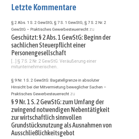
Letzte Kommentare
§ 2 Abs. 1 S. 2 GewStG; § 7 S. 1 GewStG, § 7 S. 2 Nr. 2
zu
GewStG – Praktisches Gewerbesteuerrecht
Geschützt: § 2 Abs. 1 GewStG: Beginn der
sachlichen Steuerpflicht einer
Personengesellschaft
[…] § 7 S. 2 Nr. 2 GewStG: Veräußerung einer
mitunternehmerischen..
§ 9 Nr. 1 S. 2 GewStG: Bagatellgrenze in absoluter
Hinsicht bei der Mitvermietung beweglicher Sachen –
zu
Praktisches Gewerbesteuerrecht
§ 9 Nr. 1 S. 2 GewStG: zum Umfang der
zwingend notwendigen Nebentätigkeit
zur wirtschaftlich sinnvollen
Grundstücksnutzung als Ausnahmen von
Ausschließlichkeitsgebot