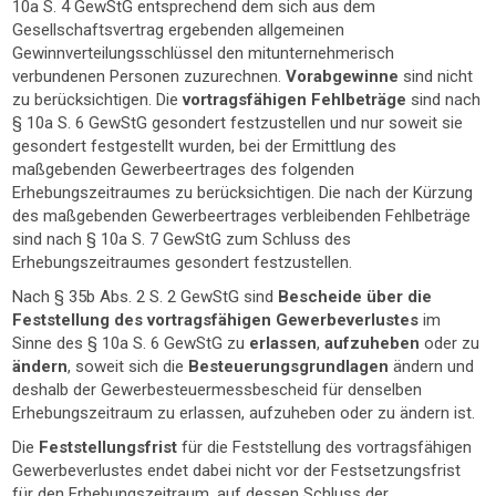
10a S. 4 GewStG entsprechend dem sich aus dem
Gesellschaftsvertrag ergebenden allgemeinen
Gewinnverteilungsschlüssel den mitunternehmerisch
verbundenen Personen zuzurechnen.
Vorabgewinne
sind nicht
zu berücksichtigen. Die
vortragsfähigen Fehlbeträge
sind nach
§ 10a S. 6 GewStG gesondert festzustellen und nur soweit sie
gesondert festgestellt wurden, bei der Ermittlung des
maßgebenden Gewerbeertrages des folgenden
Erhebungszeitraumes zu berücksichtigen. Die nach der Kürzung
des maßgebenden Gewerbeertrages verbleibenden Fehlbeträge
sind nach § 10a S. 7 GewStG zum Schluss des
Erhebungszeitraumes gesondert festzustellen.
Nach § 35b Abs. 2 S. 2 GewStG sind
Bescheide über die
Feststellung des vortragsfähigen Gewerbeverlustes
im
Sinne des § 10a S. 6 GewStG zu
erlassen
,
aufzuheben
oder zu
ändern
, soweit sich die
Besteuerungsgrundlagen
ändern und
deshalb der Gewerbesteuermessbescheid für denselben
Erhebungszeitraum zu erlassen, aufzuheben oder zu ändern ist.
Die
Feststellungsfrist
für die Feststellung des vortragsfähigen
Gewerbeverlustes endet dabei nicht vor der Festsetzungsfrist
für den Erhebungszeitraum, auf dessen Schluss der