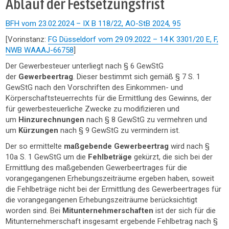
Ablauf der Festsetzungsfrist
BFH vom 23.02.2024 – IX B 118/22, AO-StB 2024, 95
[Vorinstanz:
FG Düsseldorf vom 29.09.2022 – 14 K 3301/20 E, F,
NWB WAAAJ-66758
]
Der Gewerbesteuer unterliegt nach § 6 GewStG
der
Gewerbeertrag
. Dieser bestimmt sich gemäß § 7 S. 1
GewStG nach den Vorschriften des Einkommen- und
Körperschaftsteuerrechts für die Ermittlung des Gewinns, der
für gewerbesteuerliche Zwecke zu modifizieren und
um
Hinzurechnungen
nach § 8 GewStG zu vermehren und
um
Kürzungen
nach § 9 GewStG zu vermindern ist.
Der so ermittelte
maßgebende Gewerbeertrag
wird nach §
10a S. 1 GewStG um die
Fehlbeträge
gekürzt, die sich bei der
Ermittlung des maßgebenden Gewerbeertrages für die
vorangegangenen Erhebungszeiträume ergeben haben, soweit
die Fehlbeträge nicht bei der Ermittlung des Gewerbeertrages für
die vorangegangenen Erhebungszeiträume berücksichtigt
worden sind. Bei
Mitunternehmerschaften
ist der sich für die
Mitunternehmerschaft insgesamt ergebende Fehlbetrag nach §