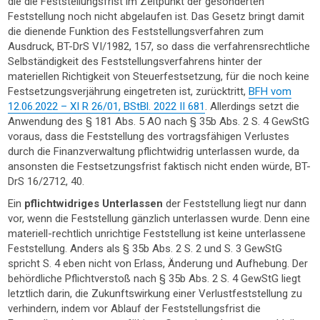
die die Feststellungsfrist im Zeitpunkt der gesonderten
Feststellung noch nicht abgelaufen ist. Das Gesetz bringt damit
die dienende Funktion des Feststellungsverfahren zum
Ausdruck, BT-DrS VI/1982, 157, so dass die verfahrensrechtliche
Selbständigkeit des Feststellungsverfahrens hinter der
materiellen Richtigkeit von Steuerfestsetzung, für die noch keine
Festsetzungsverjährung eingetreten ist, zurücktritt,
BFH vom
12.06.2022 – XI R 26/01, BStBl. 2022 II 681
. Allerdings setzt die
Anwendung des § 181 Abs. 5 AO nach § 35b Abs. 2 S. 4 GewStG
voraus, dass die Feststellung des vortragsfähigen Verlustes
durch die Finanzverwaltung pflichtwidrig unterlassen wurde, da
ansonsten die Festsetzungsfrist faktisch nicht enden würde, BT-
DrS 16/2712, 40.
Ein
pflichtwidriges Unterlassen
der Feststellung liegt nur dann
vor, wenn die Feststellung gänzlich unterlassen wurde. Denn eine
materiell-rechtlich unrichtige Feststellung ist keine unterlassene
Feststellung. Anders als § 35b Abs. 2 S. 2 und S. 3 GewStG
spricht S. 4 eben nicht von Erlass, Änderung und Aufhebung. Der
behördliche Pflichtverstoß nach § 35b Abs. 2 S. 4 GewStG liegt
letztlich darin, die Zukunftswirkung einer Verlustfeststellung zu
verhindern, indem vor Ablauf der Feststellungsfrist die