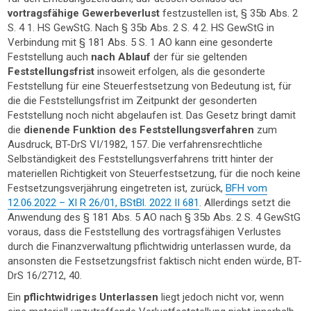
vortragsfähige Gewerbeverlust
festzustellen ist, § 35b Abs. 2
S. 4 1. HS GewStG. Nach § 35b Abs. 2 S. 4 2. HS GewStG in
Verbindung mit § 181 Abs. 5 S. 1 AO kann eine gesonderte
Feststellung auch
nach Ablauf
der für sie geltenden
Feststellungsfrist
insoweit erfolgen, als die gesonderte
Feststellung für eine Steuerfestsetzung von Bedeutung ist, für
die die Feststellungsfrist im Zeitpunkt der gesonderten
Feststellung noch nicht abgelaufen ist. Das Gesetz bringt damit
die
dienende Funktion des Feststellungsverfahren
zum
Ausdruck, BT-DrS VI/1982, 157. Die verfahrensrechtliche
Selbständigkeit des Feststellungsverfahrens tritt hinter der
materiellen Richtigkeit von Steuerfestsetzung, für die noch keine
Festsetzungsverjährung eingetreten ist, zurück,
BFH vom
12.06.2022 – XI R 26/01, BStBl. 2022 II 681
. Allerdings setzt die
Anwendung des § 181 Abs. 5 AO nach § 35b Abs. 2 S. 4 GewStG
voraus, dass die Feststellung des vortragsfähigen Verlustes
durch die Finanzverwaltung pflichtwidrig unterlassen wurde, da
ansonsten die Festsetzungsfrist faktisch nicht enden würde, BT-
DrS 16/2712, 40.
Ein
pflichtwidriges Unterlassen
liegt jedoch nicht vor, wenn