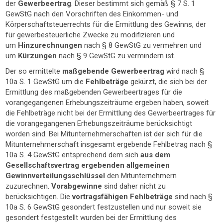
der
Gewerbeertrag
. Dieser bestimmt sich gemäß § 7 S. 1
GewStG nach den Vorschriften des Einkommen- und
Körperschaftsteuerrechts für die Ermittlung des Gewinns, der
für gewerbesteuerliche Zwecke zu modifizieren und
um
Hinzurechnungen
nach § 8 GewStG zu vermehren und
um
Kürzungen
nach § 9 GewStG zu vermindern ist.
Der so ermittelte
maßgebende Gewerbeertrag
wird nach §
10a S. 1 GewStG um die
Fehlbeträge
gekürzt, die sich bei der
Ermittlung des maßgebenden Gewerbeertrages für die
vorangegangenen Erhebungszeiträume ergeben haben, soweit
die Fehlbeträge nicht bei der Ermittlung des Gewerbeertrages für
die vorangegangenen Erhebungszeiträume berücksichtigt
worden sind. Bei Mitunternehmerschaften ist der sich für die
Mitunternehmerschaft insgesamt ergebende Fehlbetrag nach §
10a S. 4 GewStG entsprechend dem sich
aus dem
Gesellschaftsvertrag ergebenden allgemeinen
Gewinnverteilungsschlüssel
den Mitunternehmern
zuzurechnen.
Vorabgewinne
sind daher nicht zu
berücksichtigen. Die
vortragsfähigen Fehlbeträge
sind nach §
10a S. 6 GewStG gesondert festzustellen und nur soweit sie
gesondert festgestellt wurden bei der Ermittlung des