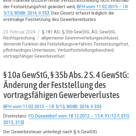
eine materiell unzutreffende Verlustfeststellung nicht innerhalb
der Festsetzungsfrist geändert wird,
BFH vom 11.02.2015 – I R
5/13, BStBl. 2016 II 353
. Das Gesetz erfasst lediglich die
erstmalige Festsetzung des Gewerbeverlustes.
Veröffentlicht
Kategorien
,
,
,
,
23. Februar 2024
§ 181 AO
§ 35b GewStG
AO
GewStG
am
Schlagwörter
,
Rechtsprechung
allgemeiner Gewinnverteilungsschlüssel
,
,
dienende Funktion des Feststellungsverfahren
Festsetzungsfrist
,
,
pflichtwidriges Unterlassen
Verlustfeststellungsbescheid
vortragsfähiger Gewerbeverlust
§ 10a GewStG, § 35b Abs. 2 S. 4 GewStG:
Änderung der Feststellung des
vortragsfähigen Gewerbeverlustes
BFH vom 11.02.2015 – I R 5/13, BStBl. 2016 II 353
[Vorinstanz:
FG Düsseldorf vom 18.12.2012 – 15 K 91/12 F, EFG
2013, 313
]
Der Gewerbesteuer unterliegt nach § 6 GewStG