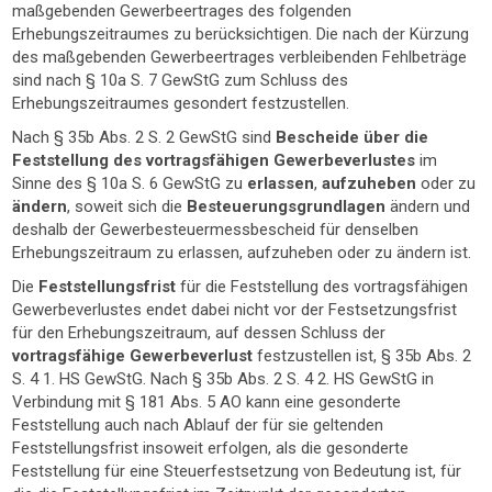
maßgebenden Gewerbeertrages des folgenden
Erhebungszeitraumes zu berücksichtigen. Die nach der Kürzung
des maßgebenden Gewerbeertrages verbleibenden Fehlbeträge
sind nach § 10a S. 7 GewStG zum Schluss des
Erhebungszeitraumes gesondert festzustellen.
Nach § 35b Abs. 2 S. 2 GewStG sind
Bescheide über die
Feststellung des vortragsfähigen Gewerbeverlustes
im
Sinne des § 10a S. 6 GewStG zu
erlassen
,
aufzuheben
oder zu
ändern
, soweit sich die
Besteuerungsgrundlagen
ändern und
deshalb der Gewerbesteuermessbescheid für denselben
Erhebungszeitraum zu erlassen, aufzuheben oder zu ändern ist.
Die
Feststellungsfrist
für die Feststellung des vortragsfähigen
Gewerbeverlustes endet dabei nicht vor der Festsetzungsfrist
für den Erhebungszeitraum, auf dessen Schluss der
vortragsfähige Gewerbeverlust
festzustellen ist, § 35b Abs. 2
S. 4 1. HS GewStG. Nach § 35b Abs. 2 S. 4 2. HS GewStG in
Verbindung mit § 181 Abs. 5 AO kann eine gesonderte
Feststellung auch nach Ablauf der für sie geltenden
Feststellungsfrist insoweit erfolgen, als die gesonderte
Feststellung für eine Steuerfestsetzung von Bedeutung ist, für