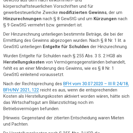
GewStG aus dem nach einkommen- und
körperschaftsteuerlichen Vorschriften und für
gewerbesteuerliche Zwecke
modifizierten Gewinns
, der um
Hinzurechnungen
nach § 8 GewStG und um
Kürzungen
nach
§ 9 GewStG vermehrt bzw. gemindert ist.
Der Hinzurechnung unterliegen bestimmte Beträge, die bei der
Ermittlung des Gewinns abgezogen wurden. Nach § 8 Nr. 1 lit. a
GewStG unterliegen
Entgelte für Schulden
der Hinzurechnung.
Wurden Entgelte für Schulden nach § 255 Abs. 3 S. 2 HGB als
Herstellungskosten
von Vermögensgegenständen behandelt,
fehlt es an einer Minderung des Gewinns, wie es § 8 Nr. 1
GewStG einleitend voraussetzt.
Nach der Rechtsprechung des
BFH vom 30.07.2020 – III R 24/18,
BFH/NV 2021, 122
reicht es aus, wenn die entsprechenden
Kosten als Herstellungskosten aktiviert worden wären, hätte sich
das Wirtschaftsgut am Bilanzstichtag noch im
Betriebsvermögen befunden.
[Hinweis: Gegenstand der zitierten Entscheidung waren Mieten
und Pachten.