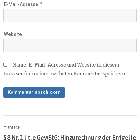
*
E-Mail-Adresse
Website
Name, E-Mail-Adresse und Website in diesem
Browser für meinen nächsten Kommentar speichern.
Beitragsnavigation
ZURÜCK
§ 8 Nr. 1 lit. e GewStG: Hinzurechnung der Entgelte
Vorheriger