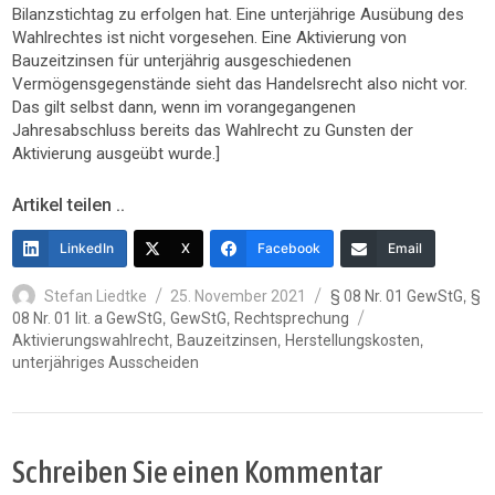
Bilanzstichtag zu erfolgen hat. Eine unterjährige Ausübung des
Wahlrechtes ist nicht vorgesehen. Eine Aktivierung von
Bauzeitzinsen für unterjährig ausgeschiedenen
Vermögensgegenstände sieht das Handelsrecht also nicht vor.
Das gilt selbst dann, wenn im vorangegangenen
Jahresabschluss bereits das Wahlrecht zu Gunsten der
Aktivierung ausgeübt wurde.]
Artikel teilen ..
LinkedIn
X
Facebook
Email
Autor
Veröffentlicht
Kategorien
,
Stefan Liedtke
25. November 2021
§ 08 Nr. 01 GewStG
§
am
Schlagwörter
,
,
08 Nr. 01 lit. a GewStG
GewStG
Rechtsprechung
,
,
,
Aktivierungswahlrecht
Bauzeitzinsen
Herstellungskosten
unterjähriges Ausscheiden
Schreiben Sie einen Kommentar