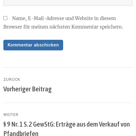
Name, E-Mail-Adresse und Website in diesem
Browser für meinen nächsten Kommentar speichern.
Beitragsnavigation
ZURÜCK
Vorheriger Beitrag
Vorheriger
Beitrag:
WEITER
§ 9 Nr. 1 S. 2 GewStG: Erträge aus dem Verkauf von
Nächster
Beitrag:
Pfandbriefen