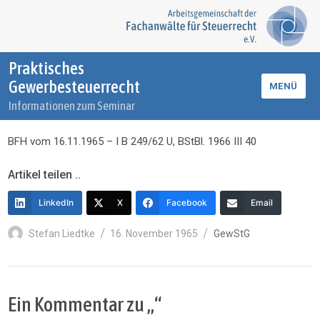
Praktisches
Gewerbesteuerrecht
MENÜ
Informationen zum Seminar
BFH vom 16.11.1965 – I B 249/62 U, BStBl. 1966 III 40
Artikel teilen ..
LinkedIn
X
Facebook
Email
Autor
Veröffentlicht
Kategorien
Stefan Liedtke
16. November 1965
GewStG
am
Ein Kommentar zu „“