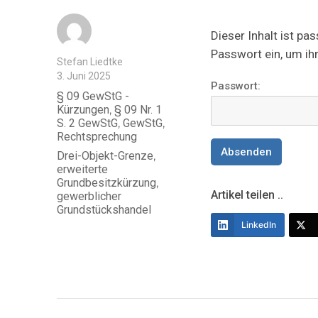
Dieser Inhalt ist pa
Passwort ein, um ih
Autor
Stefan Liedtke
Veröffentlicht
3. Juni 2025
Passwort:
am
Kategorien
§ 09 GewStG -
Kürzungen
,
§ 09 Nr. 1
S. 2 GewStG
,
GewStG
,
Rechtsprechung
Schlagwörter
Drei-Objekt-Grenze
,
erweiterte
Grundbesitzkürzung
,
Artikel teilen ..
gewerblicher
Grundstückshandel
LinkedIn
Beitragsnavigation