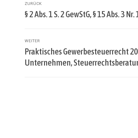
ZURÜCK
§ 2 Abs. 1 S. 2 GewStG, § 15 Abs. 3 Nr
Vorheriger
Beitrag:
WEITER
Praktisches Gewerbesteuerrecht 20
Nächster
Beitrag:
Unternehmen, Steuerrechtsberat