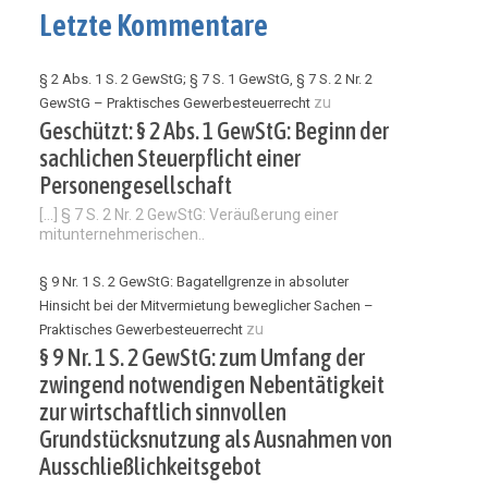
Letzte Kommentare
§ 2 Abs. 1 S. 2 GewStG; § 7 S. 1 GewStG, § 7 S. 2 Nr. 2
zu
GewStG – Praktisches Gewerbesteuerrecht
Geschützt: § 2 Abs. 1 GewStG: Beginn der
sachlichen Steuerpflicht einer
Personengesellschaft
[…] § 7 S. 2 Nr. 2 GewStG: Veräußerung einer
mitunternehmerischen..
§ 9 Nr. 1 S. 2 GewStG: Bagatellgrenze in absoluter
Hinsicht bei der Mitvermietung beweglicher Sachen –
zu
Praktisches Gewerbesteuerrecht
§ 9 Nr. 1 S. 2 GewStG: zum Umfang der
zwingend notwendigen Nebentätigkeit
zur wirtschaftlich sinnvollen
Grundstücksnutzung als Ausnahmen von
Ausschließlichkeitsgebot