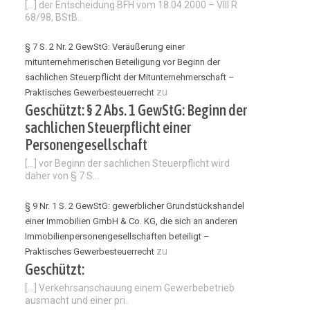
[…] der Entscheidung BFH vom 18.04.2000 – VIII R
68/98, BStB..
§ 7 S. 2 Nr. 2 GewStG: Veräußerung einer
mitunternehmerischen Beteiligung vor Beginn der
sachlichen Steuerpflicht der Mitunternehmerschaft –
zu
Praktisches Gewerbesteuerrecht
Geschützt: § 2 Abs. 1 GewStG: Beginn der
sachlichen Steuerpflicht einer
Personengesellschaft
[…] vor Beginn der sachlichen Steuerpflicht wird
daher von § 7 S...
§ 9 Nr. 1 S. 2 GewStG: gewerblicher Grundstückshandel
einer Immobilien GmbH & Co. KG, die sich an anderen
Immobilienpersonengesellschaften beteiligt –
zu
Praktisches Gewerbesteuerrecht
Geschützt:
[…] Verkehrsanschauung einem Gewerbebetrieb
ausmacht und einer pri..