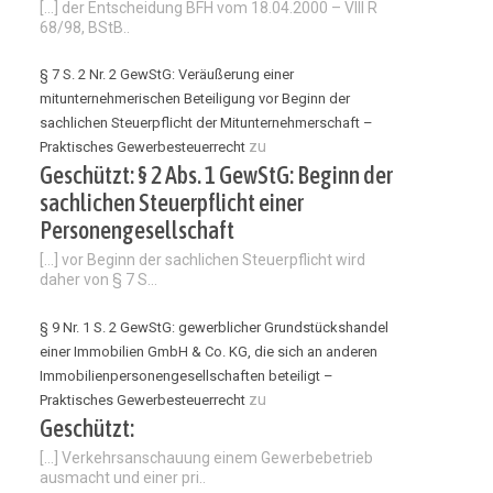
[…] der Entscheidung BFH vom 18.04.2000 – VIII R
68/98, BStB..
§ 7 S. 2 Nr. 2 GewStG: Veräußerung einer
mitunternehmerischen Beteiligung vor Beginn der
sachlichen Steuerpflicht der Mitunternehmerschaft –
zu
Praktisches Gewerbesteuerrecht
Geschützt: § 2 Abs. 1 GewStG: Beginn der
sachlichen Steuerpflicht einer
Personengesellschaft
[…] vor Beginn der sachlichen Steuerpflicht wird
daher von § 7 S...
§ 9 Nr. 1 S. 2 GewStG: gewerblicher Grundstückshandel
einer Immobilien GmbH & Co. KG, die sich an anderen
Immobilienpersonengesellschaften beteiligt –
zu
Praktisches Gewerbesteuerrecht
Geschützt:
[…] Verkehrsanschauung einem Gewerbebetrieb
ausmacht und einer pri..