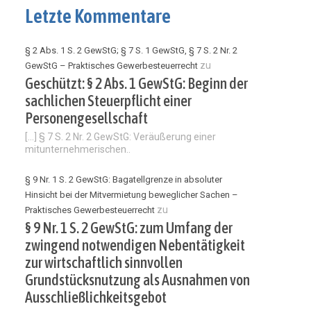
Letzte Kommentare
§ 2 Abs. 1 S. 2 GewStG; § 7 S. 1 GewStG, § 7 S. 2 Nr. 2
zu
GewStG – Praktisches Gewerbesteuerrecht
Geschützt: § 2 Abs. 1 GewStG: Beginn der
sachlichen Steuerpflicht einer
Personengesellschaft
[…] § 7 S. 2 Nr. 2 GewStG: Veräußerung einer
mitunternehmerischen..
§ 9 Nr. 1 S. 2 GewStG: Bagatellgrenze in absoluter
Hinsicht bei der Mitvermietung beweglicher Sachen –
zu
Praktisches Gewerbesteuerrecht
§ 9 Nr. 1 S. 2 GewStG: zum Umfang der
zwingend notwendigen Nebentätigkeit
zur wirtschaftlich sinnvollen
Grundstücksnutzung als Ausnahmen von
Ausschließlichkeitsgebot