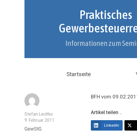
Praktisches
Gewerbesteuerr
Informationen zum Semi
Startseite
BFH vom 09.02.2011
Artikel teilen ..
Autor
Stefan Liedtke
Veröffentlicht
9. Februar 2011
am
LinkedIn
Kategorien
GewStG