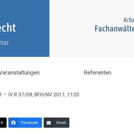
echt
nar
Veranstaltungen
Referenten
 – IV R 37/08, BFH/NV 2011, 1120
X
Facebook
Email